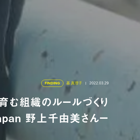
FINDING
基 真理子
2022.03.29
育む組織のルールづくり
 Japan 野上千由美さんー