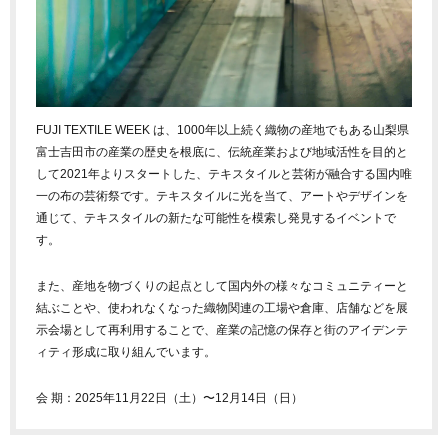
FUJI TEXTILE WEEK は、1000年以上続く織物の産地でもある山梨県
富士吉田市の産業の歴史を根底に、伝統産業および地域活性を目的と
して2021年よりスタートした、テキスタイルと芸術が融合する国内唯
一の布の芸術祭です。テキスタイルに光を当て、アートやデザインを
通じて、テキスタイルの新たな可能性を模索し発見するイベントで
す。
また、産地を物づくりの起点として国内外の様々なコミュニティーと
結ぶことや、使われなくなった織物関連の工場や倉庫、店舗などを展
示会場として再利用することで、産業の記憶の保存と街のアイデンテ
ィティ形成に取り組んでいます。
会 期：2025年11⽉22⽇（⼟）〜12⽉14⽇（⽇）