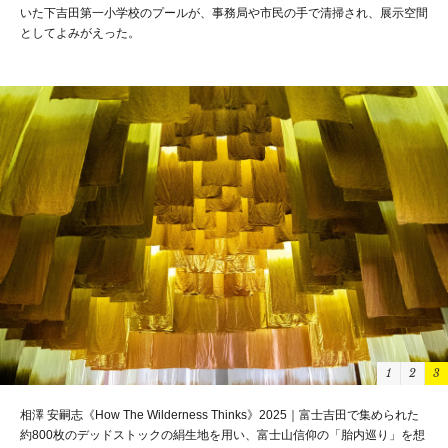
放され、絶景の撮影スポットになる
1
2
3
相澤 安嗣志《How The Wilderness Thinks》2025｜富士吉田で集められた
約800枚のデッドストックの絹生地を用い、富士山信仰の「胎内巡り」を想