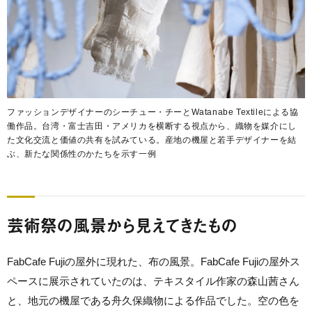
ファッションデザイナーのシーチュー・チーとWatanabe Textileによる協
働作品。台湾・富士吉田・アメリカを横断する視点から、織物を媒介にし
た文化交流と価値の共有を試みている。産地の機屋と若手デザイナーを結
ぶ、新たな関係性のかたちを示す一例
芸術祭の風景から見えてきたもの
FabCafe Fujiの屋外に現れた、布の風景。FabCafe Fujiの屋外ス
ペースに展示されていたのは、テキスタイル作家の森山茜さん
と、地元の機屋である舟久保織物による作品でした。空の色を