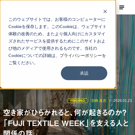
このウェブサイトでは、お客様のコンピューターに
Cookieを保存します。このCookieは、ウェブサイト
体験の改善のため、またより個人向けにカスタマイ
ズされたサービスを提供するためにこのサイトおよ
び他のメディアで使用されるものです。当社の
Cookieについての詳細は、
プライバシーポリシー
を
ご覧ください。
承認
FINDING
宮崎 真衣
2026.01.23
空き家がひらかれると、何が起きるのか？
「FUJI TEXTILE WEEK」を支える人と
関係の話