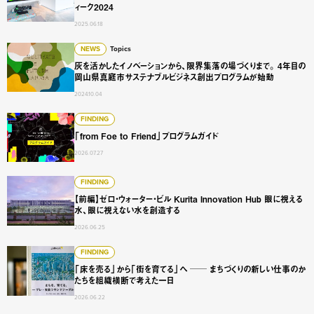
ィーク2024
2025.06.18
灰を活かしたイノベーションから、限界集落の場づくりまで。
NEWS
Topics
灰を活かしたイノベーションから、限界集落の場づくりまで。 4年目の
岡山県真庭市サステナブルビジネス創出プログラムが始動
2024.10.04
「from Foe to Friend」プログラムガイド
FINDING
「from Foe to Friend」プログラムガイド
2026.07.27
【前編】ゼロ・ウォーター・ビル Kurita Innovation 
FINDING
【前編】ゼロ・ウォーター・ビル Kurita Innovation Hub 眼に視える
水、眼に視えない水を創造する
2026.06.25
「床を売る」から「街を育てる」へ ── まちづくりの新し
FINDING
「床を売る」から「街を育てる」へ ── まちづくりの新しい仕事のか
たちを組織横断で考えた一日
2026.06.22