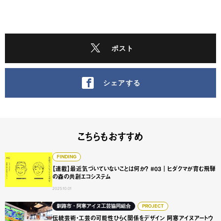
ポスト
シェアする
こちらもおすすめ
【連載】最近気づいていないことは何か？ #03｜ヒダクマ
FINDING
【連載】最近気づいていないことは何か？ #03｜ヒダクマが育む飛騨
の森の共創エコシステム
2025.10.01
伝統芸術・工芸の可能性ひらく関係をデザイン 阿寒アイヌアー
釧路市・阿寒アイヌ工芸協同組合
PROJECT
伝統芸術・工芸の可能性ひらく関係をデザイン 阿寒アイヌアートウ