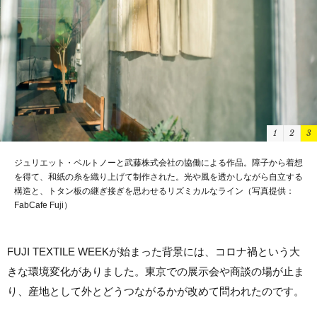
1
2
3
ジュリエット・ベルトノーと武藤株式会社の協働による作品。障子から着想
を得て、和紙の糸を織り上げて制作された。光や風を透かしながら自立する
構造と、トタン板の継ぎ接ぎを思わせるリズミカルなライン（写真提供：
FabCafe Fuji）
FUJI TEXTILE WEEKが始まった背景には、コロナ禍という大
きな環境変化がありました。東京での展示会や商談の場が止ま
り、産地として外とどうつながるかが改めて問われたのです。