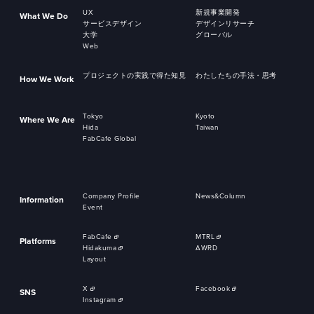
UX
新規事業開発
What We Do
サービスデザイン
デザインリサーチ
大学
グローバル
Web
プロジェクトの実践で得た知見
わたしたちの手法・思考
How We Work
Tokyo
Kyoto
Where We Are
Hida
Taiwan
FabCafe Global
Company Profile
News&Column
Information
Event
FabCafe
MTRL
Platforms
Hidakuma
AWRD
Layout
X
Facebook
SNS
Instagram