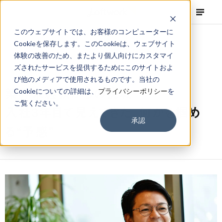
このウェブサイトでは、お客様のコンピューターに
Cookieを保存します。このCookieは、ウェブサイト
体験の改善のため、またより個人向けにカスタマイ
ズされたサービスを提供するためにこのサイトおよ
NEWS
Corporate
,
Column
2018.07.25
び他のメディアで使用されるものです。当社の
業界未経験からの挑戦
Cookieについての詳細は、
プライバシーポリシー
を
ご覧ください。
入社3年目で見えてきた、何かを掴め
承認
る“予感”