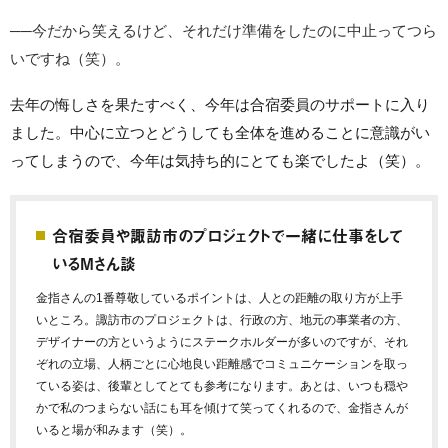
──今だから笑えるけど、それだけ準備をしたのに中止ってつら
いですね（笑）。
去年の悔しさを果たすべく、今年は合宿委員のサポートに入り
ました。中心に立つとどうしても全体を進めることに意識がい
ってしまうので、今年は気持ち的にとても楽でしたよ（笑）。
合宿委員や諏訪市のプロジェクトで一緒に仕事をして
いるMさん談
金指さんの1番尊敬しているポイントは、人との距離の取り方が上手
いところ。諏訪市のプロジェクトは、行政の方、地元の事業者の方、
デザイナーの方というようにステークホルダーが多いのですが、それ
ぞれの立場、人柄ごとに心地良い距離感でコミュニケーションを取っ
ている姿は、後輩としてとても参考になります。あとは、いつも穏や
かで私のつまらない話にも耳を傾けて笑ってくれるので、金指さんが
いると場が和みます（笑）。