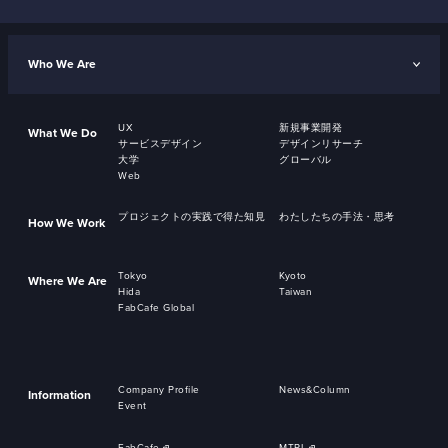
Who We Are
UX
新規事業開発
What We Do
サービスデザイン
デザインリサーチ
大学
グローバル
Web
プロジェクトの実践で得た知見
わたしたちの手法・思考
How We Work
Tokyo
Kyoto
Where We Are
Hida
Taiwan
FabCafe Global
Company Profile
News&Column
Information
Event
FabCafe
MTRL