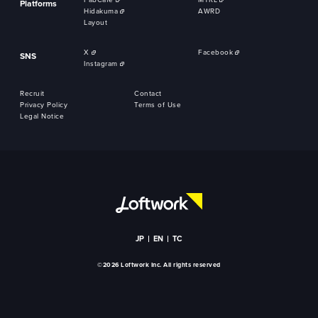
Platforms
Hidakuma
AWRD
Layout
X
Facebook
SNS
Instagram
Recruit
Contact
Privacy Policy
Terms of Use
Legal Notice
JP
EN
TC
©2026 Loftwork Inc. All rights reserved