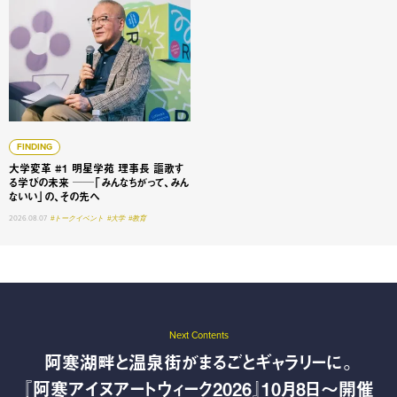
FINDING
大学変革 #1 明星学苑 理事長 謳歌す
る学びの未来 ──「みんなちがって、みん
ないい」の、その先へ
2026.08.07
#トークイベント
#大学
#教育
Next Contents
阿寒湖畔と温泉街がまるごとギャラリーに。
『阿寒アイヌアートウィーク2026』10月8日〜開催