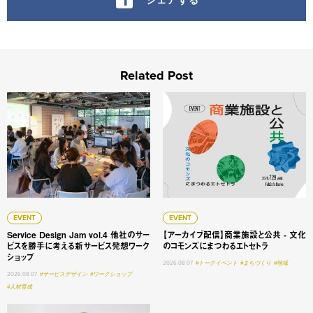
Related Post
Service Design Jam vol.4 他社のサービスを勝手に
【アーカイブ配信】商業施設と
EVENT
EVENT
Service Design Jam vol.4 他社のサー
【アーカイブ配信】商業施設と公共 - 文化
ビスを勝手に考える新サービス発想ワーク
のコモンズにまつわるエトセトラ
ショップ
2026.08.07
#トークイベント
#まちづくり
#地域
2026.08.07
#サービスデザイン
#ワークショップ
#人材育成
大学変革 #1 明星学苑 理事長 謳歌する学びの未来 ──「