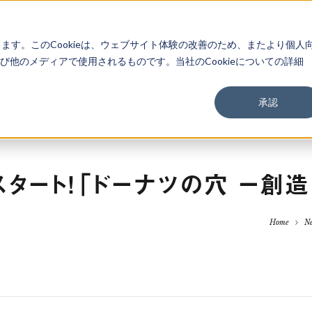
About
Service
Work
Findings
します。このCookieは、ウェブサイト体験の改善のため、またより個人
他のメディアで使用されるものです。当社のCookieについての詳細
承認
タート！「ドーナツの穴 ー創
Home
N