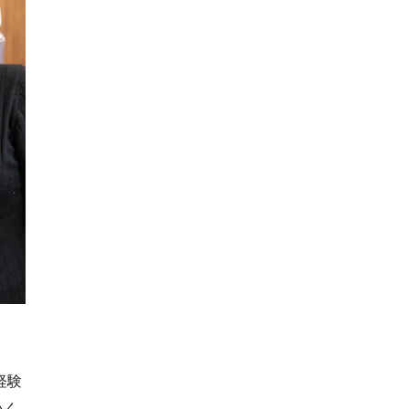
経験
いく