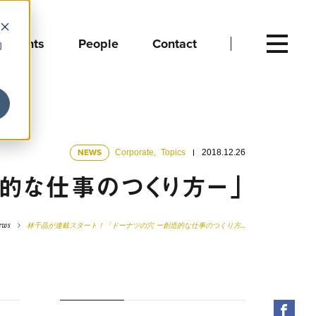
Events
People
Contact
向
NEWS
Corporate
,
Topics
2018.12.26
造的な仕事のつくり方ー」
ews
林千晶が連載スタート！「ドーナツの穴 ー創造的な仕事のつくり方…
Fac