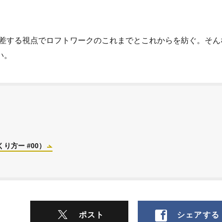
差する視点でロフトワークのこれまでとこれからを紡ぐ。そん
い。
り方ー #00）
ポスト
シェアする