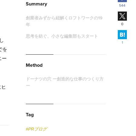
Summary
544
X
創業者みずから紐解くロフトワークの19
0
年
はて
思考を紡ぐ、小さな編集部もスタート
し
1
でを
ニー
Method
。
ドーナツの穴 ー創造的な仕事のつくり方
ー
にヒ
Tag
#PRブログ