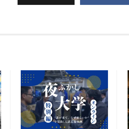
な仕事のつくり方ー）
【アーカイブ配信】"誰が来て、なぜ来ないか"を見抜