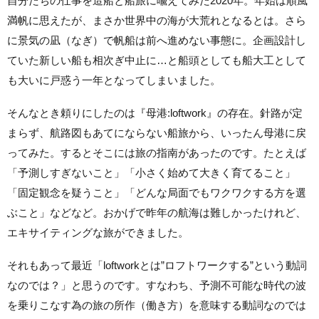
自分たちの仕事を造船と船旅に喩えてみた2020年。年始は順風
満帆に思えたが、まさか世界中の海が大荒れとなるとは。さら
に景気の凪（なぎ）で帆船は前へ進めない事態に。企画設計し
ていた新しい船も相次ぎ中止に…と船頭としても船大工として
も大いに戸惑う一年となってしまいました。
そんなとき頼りにしたのは『母港:loftwork』の存在。針路が定
まらず、航路図もあてにならない船旅から、いったん母港に戻
ってみた。するとそこには旅の指南があったのです。たとえば
「予測しすぎないこと」「小さく始めて大きく育てること」
「固定観念を疑うこと」「どんな局面でもワクワクする方を選
ぶこと」などなど。おかげで昨年の航海は難しかったけれど、
エキサイティングな旅ができました。
それもあって最近「loftworkとは”ロフトワークする”という動詞
なのでは？」と思うのです。すなわち、予測不可能な時代の波
を乗りこなす為の旅の所作（働き方）を意味する動詞なのでは