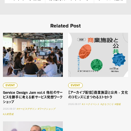
Related Post
Service Design Jam vol.4 他社のサービスを勝手に
【アーカイブ配信】商業施設と
EVENT
EVENT
Service Design Jam vol.4 他社のサー
【アーカイブ配信】商業施設と公共 - 文化
ビスを勝手に考える新サービス発想ワーク
のコモンズにまつわるエトセトラ
ショップ
2026.08.07
#トークイベント
#まちづくり
#地域
2026.08.07
#サービスデザイン
#ワークショップ
#人材育成
大学変革 #1 明星学苑 理事長 謳歌する学びの未来 ──「