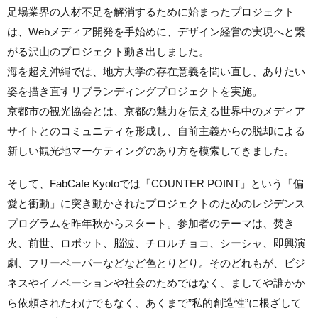
足場業界の人材不足を解消するために始まったプロジェクト
は、Webメディア開発を手始めに、デザイン経営の実現へと繋
がる沢山のプロジェクト動き出しました。
海を超え沖縄では、地方大学の存在意義を問い直し、ありたい
姿を描き直すリブランディングプロジェクトを実施。
京都市の観光協会とは、京都の魅力を伝える世界中のメディア
サイトとのコミュニティを形成し、自前主義からの脱却による
新しい観光地マーケティングのあり方を模索してきました。
そして、FabCafe Kyotoでは「COUNTER POINT」という「偏
愛と衝動」に突き動かされたプロジェクトのためのレジデンス
プログラムを昨年秋からスタート。参加者のテーマは、焚き
火、前世、ロボット、脳波、チロルチョコ、シーシャ、即興演
劇、フリーペーパーなどなど色とりどり。そのどれもが、ビジ
ネスやイノベーションや社会のためではなく、ましてや誰かか
ら依頼されたわけでもなく、あくまで”私的創造性”に根ざして