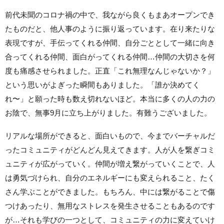
前代未聞のコロナ禍の中で、我ながら良くもまあオープンでき
たものだと、他人事のように振り返っています。在り来たりな
表現ですが、手伝ってくれる仲間、自分ごととして一緒に向き
合ってくれる仲間、面白がってくれる仲間…仲間の大切さを何
度も痛感させられました。正直「これ無理なんじゃないか？」
という思いがよぎった瞬間もありました。「誰か決めてく
れ〜」と願った時も数え切れないほど。本当に多くの人の力の
お陰で、無事9月に立ち上がりました。有難うございました。
リアルな場所ができると、面白いもので、今までバーチャルだ
ったコミュニティがどんどん見えてきます。人が人を繋ぎコミ
ュニティが広がっていく。仲間が増え繋がっていくことで、人
は勇気づけられ、自分のエネルギーにも変えられること、たく
さん学ぶことができました。もちろん、中には繋がることで傷
つけあったり、無用なストレスを発生させることもあるのです
が…それも学びの一つとして、コミュニティの力に変えていけ