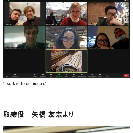
“I work with cool people”
取締役 矢橋 友宏より