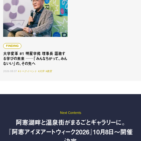
FINDING
大学変革 #1 明星学苑 理事長 謳歌す
る学びの未来 ──「みんなちがって、みん
ないい」の、その先へ
2026.08.07
#トークイベント
#大学
#教育
Next Contents
阿寒湖畔と温泉街がまるごとギャラリーに。
『阿寒アイヌアートウィーク2026』10月8日〜開催