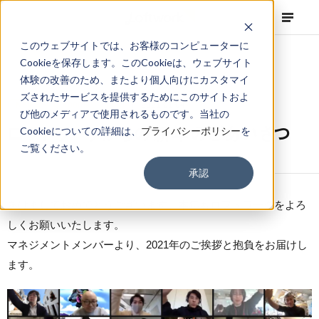
このウェブサイトでは、お客様のコンピューターに
Cookieを保存します。このCookieは、ウェブサイト
体験の改善のため、またより個人向けにカスタマイ
ズされたサービスを提供するためにこのサイトおよ
NEWS
Corporate
,
Topics
2021.01.04
び他のメディアで使用されるものです。当社の
ロフトワークからの新年のごあいさつ
Cookieについての詳細は、
プライバシーポリシー
を
ご覧ください。
承認
あけましておめでとうございます。本年もロフトワークをよろ
しくお願いいたします。
マネジメントメンバーより、2021年のご挨拶と抱負をお届けし
ます。