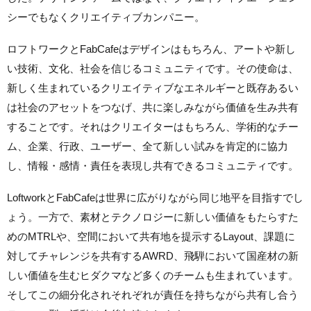
シーでもなくクリエイティブカンパニー。
ロフトワークとFabCafeはデザインはもちろん、アートや新し
い技術、文化、社会を信じるコミュニティです。その使命は、
新しく生まれているクリエイティブなエネルギーと既存あるい
は社会のアセットをつなげ、共に楽しみながら価値を生み共有
することです。それはクリエイターはもちろん、学術的なチー
ム、企業、行政、ユーザー、全て新しい試みを肯定的に協力
し、情報・感情・責任を表現し共有できるコミュニティです。
LoftworkとFabCafeは世界に広がりながら同じ地平を目指すでし
ょう。一方で、素材とテクノロジーに新しい価値をもたらすた
めのMTRLや、空間において共有地を提示するLayout、課題に
対してチャレンジを共有するAWRD、飛騨において国産材の新
しい価値を生むヒダクマなど多くのチームも生まれています。
そしてこの細分化されそれぞれが責任を持ちながら共有し合う