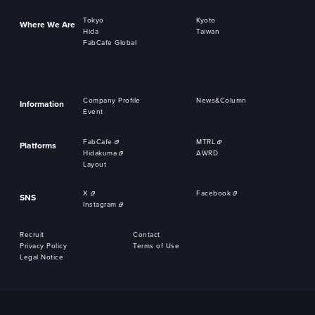
Tokyo
Kyoto
Where We Are
Hida
Taiwan
FabCafe Global
Company Profile
News&Column
Information
Event
FabCafe
MTRL
Platforms
Hidakuma
AWRD
Layout
X
Facebook
SNS
Instagram
Recruit
Contact
Privacy Policy
Terms of Use
Legal Notice