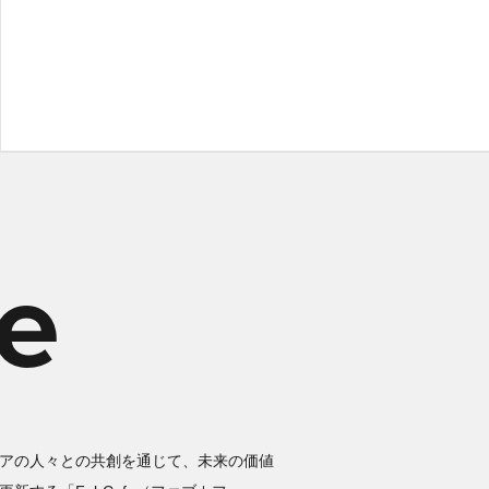
利益だけにとらわれず、継続的に人と企業と社
会に向きあい、価値を生み出し続けるビジネス
エコシステムを構築します。
le
アの人々との共創を通じて、未来の価値