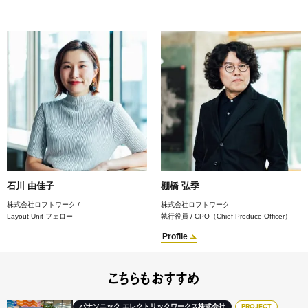
石川 由佳子
棚橋 弘季
株式会社ロフトワーク /
株式会社ロフトワーク
Layout Unit フェロー
執行役員 / CPO（Chief Produce Officer）
Profile
こちらもおすすめ
パナソニック エレクトリックワークス株式会社
PROJECT