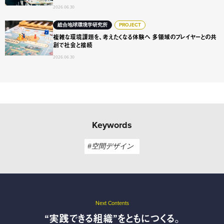
2026.06.30
複雑な環境課題を、考えたくなる体験へ 多領域のプレイヤ
総合地球環境学研究所
PROJECT
複雑な環境課題を、考えたくなる体験へ 多領域のプレイヤーとの共
創で社会と接続
2026.06.30
Keywords
#空間デザイン
Next Contents
“実践できる組織”をともにつくる。