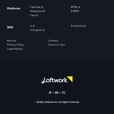
FabCafe
MTRL
Platforms
Hidakuma
AWRD
Layout
X
Facebook
SNS
Instagram
Recruit
Contact
Privacy Policy
Terms of Use
Legal Notice
JP
EN
TC
©2026 Loftwork Inc. All rights reserved