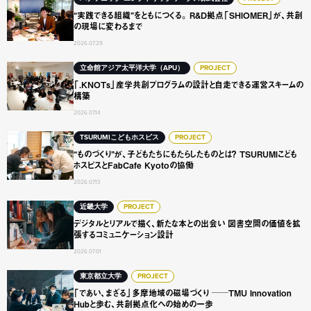
“実践できる組織”をともにつくる。 R&D拠点「SHIOME
“実践できる組織”をともにつくる。 R&D拠点「SHIOMER」が、共創
の現場に変わるまで
2026.07.29
「.KNOTs」産学共創プログラムの設計と自走できる運営ス
立命館アジア太平洋大学（APU）
PROJECT
「.KNOTs」産学共創プログラムの設計と自走できる運営スキームの
構築
2026.07.14
“ものづくり”が、子どもたちにもたらしたものとは？ TSURUMI
TSURUMIこどもホスピス
PROJECT
“ものづくり”が、子どもたちにもたらしたものとは？ TSURUMIこども
ホスピスとFabCafe Kyotoの協働
2026.07.13
デジタルとリアルで描く、新たな本との出会い 図書空間の
近畿大学
PROJECT
デジタルとリアルで描く、新たな本との出会い 図書空間の価値を拡
張するコミュニケーション設計
2026.07.01
「であい、まざる」多摩地域の磁場づくり ──TMU Innovat
東京都立大学
PROJECT
「であい、まざる」多摩地域の磁場づくり ──TMU Innovation
Hubと歩む、共創拠点化への始めの一歩