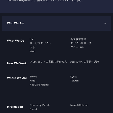
Who We Are
UX
新規事業開発
What We Do
サービスデザイン
デザインリサーチ
大学
グローバル
Web
プロジェクトの実践で得た知見
わたしたちの手法・思考
How We Work
Tokyo
Kyoto
Where We Are
Hida
Taiwan
FabCafe Global
Company Profile
News&Column
Information
Event