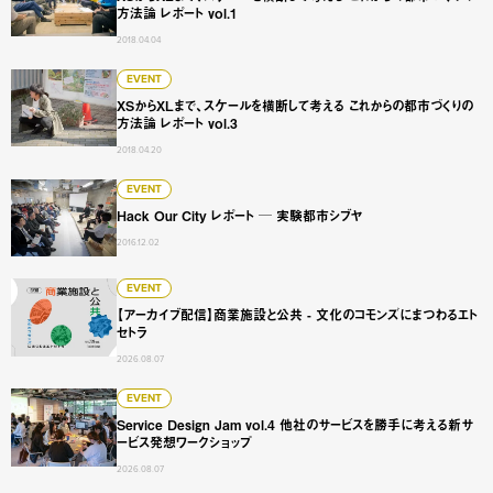
方法論 レポート vol.1
2018.04.04
XSからXLまで、スケールを横断して考える これからの都市づく
EVENT
XSからXLまで、スケールを横断して考える これからの都市づくりの
方法論 レポート vol.3
2018.04.20
Hack Our City レポート ─ 実験都市シブヤ
EVENT
Hack Our City レポート ─ 実験都市シブヤ
2016.12.02
【アーカイブ配信】商業施設と公共 - 文化のコモンズにまつ
EVENT
【アーカイブ配信】商業施設と公共 - 文化のコモンズにまつわるエト
セトラ
2026.08.07
Service Design Jam vol.4 他社のサービスを勝手に
EVENT
Service Design Jam vol.4 他社のサービスを勝手に考える新サ
ービス発想ワークショップ
2026.08.07