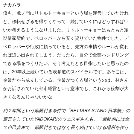
ナカムラ
僕も、虎ノ門にリトルトーキョーという場を運営していたけれ
ど、移転せざるを得なくなって、続けていくにはどうすればい
いか考えるようになりました。リトルトーキョーはもともと定
期借家契約でデベロッパーから安く貸りていた物件でした。デ
ベロッパーや行政に頼っていると、先方の事情やルールが変わ
れば追い出されてしまう。だったら、自分で全部ハンドリング
できる場をつくりたい。そう考えたとき目指したいと思ったの
は、30年以上続いている表参道のスパイラルです。あそこは、
企業だから成立している。企業がつくる場というのは、林さん
がお話されていた都市経営という意味でも、これから役割が大
きくなるんじゃないかな
約２年間という期限付き条件で「BETTARA STAND 日本橋」の
運営をしていたYADOKARIのウエスギさんも、「最終的には全
て自己資本で、期限付きではなく長く続けていける場所を作り