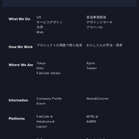
UX
新規事業開発
What We Do
サービスデザイン
デザインリサーチ
大学
グローバル
Web
プロジェクトの実践で得た知見
わたしたちの手法・思考
How We Work
Tokyo
Kyoto
Where We Are
Hida
Taiwan
FabCafe Global
Company Profile
News&Column
Information
Event
FabCafe
MTRL
Platforms
Hidakuma
AWRD
Layout