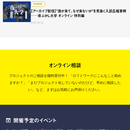
【アーカイブ配信】"誰が来て、なぜ来ないか"を見抜く入試広
EVENT
【アーカイブ配信】"誰が来て、なぜ来ないか"を見抜く入試広報事例
──夜ふかし大学 オンライン 特別編
2026.08.06
オンライン相談
プロジェクトのご相談を随時受付中！
「ロフトワークにこんなこと頼め
ますか？」「まだプロジェクト化していないのだけど、早めに相談した
い」
など、まずはお気軽にお声掛けください。
開催予定のイベント