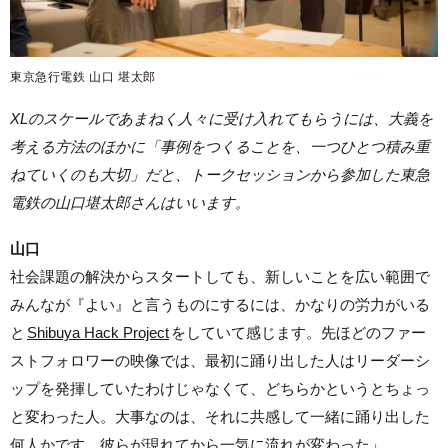
東京急行電鉄 山口 堪太郎
XLのスケールであまねく人々に受け入れてもらうには、大義を
考える方法のほかに「事例をつくることを、一つひとつ積み重
ねていくのも大切」だと、トークセッションから参加した東急
電鉄の山口堪太郎さんはいいます。
山口
社会課題の解決からスタートしても、新しいことを広い範囲で
みんなが『よい』と言うものにするには、かなりの労力がいる
と
Shibuya Hack Project
をしていて感じます。先ほどのファー
ストフォロワーの映像では、最初に踊り出した人はリーダーシ
ップを発揮していたわけじゃなくて、どちらかというとちょっ
と変わった人。大事なのは、それに共感して一緒に踊り出した
何人かです。彼らが現れてから一気に流れが変わった」