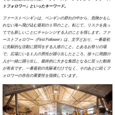
トフォロワー」といったキーワード。
ファーストペンギンは、ペンギンの群れの中から、危険かもし
れない海へ飛び込む最初の１羽のこと。転じて、リスクを負っ
てでも新しいことにチャレンジする人のことを指します。ファ
ーストフォロワー（First Follower）は、文字どおり、一番最初
に先駆的な活動に賛同をする人達のこと。とあるお祭りの場
で、広場にいる１人の男性が踊り出したところ、徐々に周囲の
人が一緒に踊り出し、最終的に大きな集団となるに至った動画
が有名です。一番最初の先駆者だけでなく、そのあとに続くフ
ォロワーの存在の重要性を指摘しています。