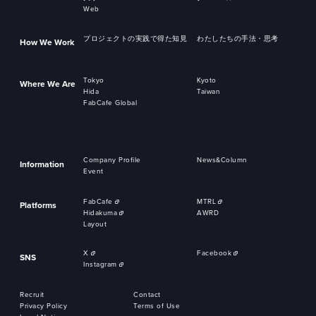
Web
プロジェクトの実践で得た知見
わたしたちの手法・思考
How We Work
Tokyo
Kyoto
Where We Are
Hida
Taiwan
FabCafe Global
Company Profile
News&Column
Information
Event
FabCafe
MTRL
Platforms
Hidakuma
AWRD
Layout
X
Facebook
SNS
Instagram
Recruit
Contact
Privacy Policy
Terms of Use