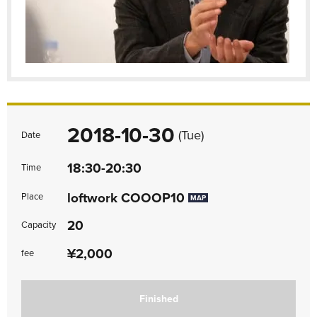
2018-10-30
(Tue)
Date
18:30-20:30
Time
loftwork COOOP10
Place
MAP
20
Capacity
¥2,000
fee
Finished