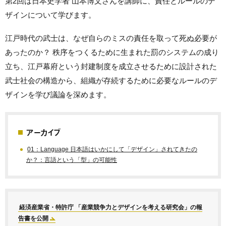
第2回は日本史学者 山本博文さんを講師に、責任とルールのデ
ザインについて学びます。
江戸時代の武士は、なぜ自らのミスの責任を取って死ぬ必要が
あったのか？ 秩序をつくるために生まれた罰のシステムの成り
立ち、江戸幕府という封建制度を成立させるために設計された
武士社会の構造から、組織が存続するために必要なルールのデ
ザインを学び議論を深めます。
アーカイブ
01：Language 日本語はいかにして「デザイン」されてきたの
か？：言語という「型」の可能性
経済産業省・特許庁 「産業競争力とデザインを考える研究会」の報
告書を公開