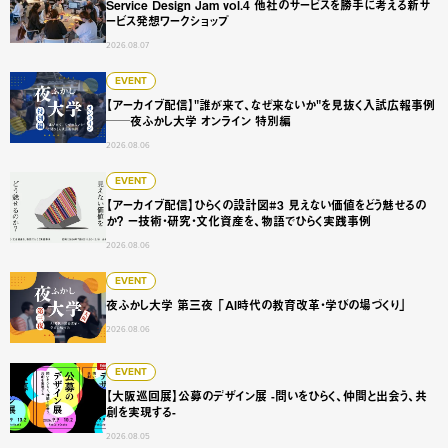
Service Design Jam vol.4 他社のサービスを勝手に考える新サ
ービス発想ワークショップ
2026.08.07
【アーカイブ配信】"誰が来て、なぜ来ないか"を見抜く入試広
EVENT
【アーカイブ配信】"誰が来て、なぜ来ないか"を見抜く入試広報事例
──夜ふかし大学 オンライン 特別編
2026.08.06
【アーカイブ配信】ひらくの設計図#3 見えない価値をどう
EVENT
【アーカイブ配信】ひらくの設計図#3 見えない価値をどう魅せるの
か？ ー技術・研究・文化資産を、物語でひらく実践事例
2026.08.06
夜ふかし大学 第三夜 「AI時代の教育改革・学びの場づくり
EVENT
夜ふかし大学 第三夜 「AI時代の教育改革・学びの場づくり」
2026.08.06
【大阪巡回展】公募のデザイン展 -問いをひらく、仲間と出会
EVENT
【大阪巡回展】公募のデザイン展 -問いをひらく、仲間と出会う、共
創を実現する-
2026.08.05