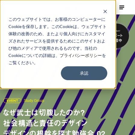
このウェブサイトでは、お客様のコンピューターに
Cookieを保存します。このCookieは、ウェブサイト
Report
体験の改善のため、またより個人向けにカスタマイ
レポート
掲載中
ズされたサービスを提供するためにこのサイトおよ
び他のメディアで使用されるものです。当社の
Cookieについての詳細は、
プライバシーポリシー
を
ご覧ください。
承認
EVENT
Study Group
なぜ武士は切腹したのか?
社会構造と責任のデザイン
デザインの根幹を探す勉強会 02