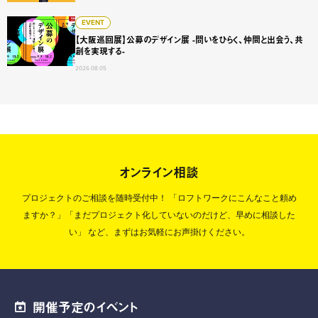
【大阪巡回展】公募のデザイン展 -問いをひらく、仲間と出会
EVENT
【大阪巡回展】公募のデザイン展 -問いをひらく、仲間と出会う、共
創を実現する-
2026.08.05
オンライン相談
プロジェクトのご相談を随時受付中！
「ロフトワークにこんなこと頼め
ますか？」「まだプロジェクト化していないのだけど、早めに相談した
い」
など、まずはお気軽にお声掛けください。
開催予定のイベント