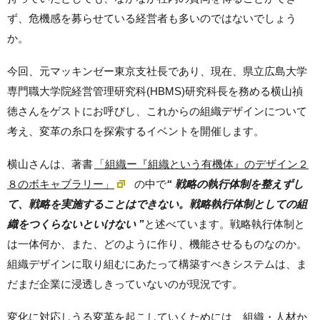
ず、危機感を募らせている経営者も多いのではないでしょう
か。
今回、元マッキンゼー東京支社長であり、現在、県立広島大学
専門職大学院経営管理研究科(HBMS)研究科長を務める横山禎
徳さんをゲストにお呼びし、これからの組織デザインについて
考え、変革の糸口を探索するイベントを開催します。
横山さんは、著書
「組織ー『組織という有機体』のデザイン２
８のボキャブラリー」
の中で
“ 戦略の執行体制を整えずし
て、戦略を実施することはできない。戦略執行体制としての組
織をつくらないといけない ”
と述べています。戦略執行体制と
は一体何か、また、どのように作り、機能させるものなのか。
組織デザインに取り組むにあたって構築すべきシステムは、ま
だまだ企業に浸透しきっていないのが現況です。
変化に対応しうる変革を起こしていくためには、組織・人材か