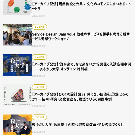
【アーカイブ配信】商業施設と公共 - 文化のコモンズにまつわるエト
セトラ
2026.08.07
Service Design Jam vol.4 他社のサービスを勝手に
EVENT
Service Design Jam vol.4 他社のサービスを勝手に考える新サ
ービス発想ワークショップ
2026.08.07
【アーカイブ配信】"誰が来て、なぜ来ないか"を見抜く入試広
EVENT
【アーカイブ配信】"誰が来て、なぜ来ないか"を見抜く入試広報事例
──夜ふかし大学 オンライン 特別編
2026.08.06
【アーカイブ配信】ひらくの設計図#3 見えない価値をどう
EVENT
【アーカイブ配信】ひらくの設計図#3 見えない価値をどう魅せるの
か？ ー技術・研究・文化資産を、物語でひらく実践事例
2026.08.06
夜ふかし大学 第三夜 「AI時代の教育改革・学びの場づくり
EVENT
夜ふかし大学 第三夜 「AI時代の教育改革・学びの場づくり」
2026.08.06