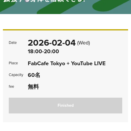
2026-02-04
(Wed)
Date
18:00-20:00
FabCafe Tokyo + YouTube LIVE
Place
60名
Capacity
無料
fee
Finished