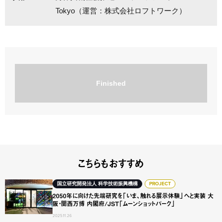
Tokyo（運営：株式会社ロフトワーク）
Finished
こちらもおすすめ
2050年に向けた先端研究を「いま、触れる展示体験」へと実装
国立研究開発法人 科学技術振興機構
PROJECT
2050年に向けた先端研究を「いま、触れる展示体験」へと実装 大
阪・関西万博 内閣府/JST「ムーンショットパーク」
2025.11.26