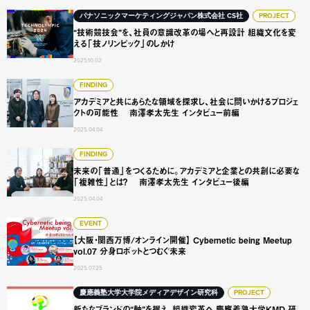
“技術競技会”を、社員の意識改革の場へと再設計 組織文化
パナソニックマーケティングジャパン株式会社 CS社
PROJECT
“技術競技会”を、社員の意識改革の場へと再設計 組織文化を変
える「技ノリンピック」のしかけ
2025.10.02
アカデミアと共にあらたな領域を探求し、社会に問いかける
FINDING
アカデミアと共にあらたな領域を探求し、社会に問いかけるプロジェ
クトの可能性 南澤孝太先生 インタビュー前編
2025.04.04
未来の「普通」をつくるために。アカデミアと企業との共創
FINDING
未来の「普通」をつくるために。アカデミアと企業との共創に必要な
「複雑性」とは？ 南澤孝太先生 インタビュー後編
2025.04.04
【大阪・関西万博/オンライン開催】 Cybernetic being Mee
EVENT
【大阪・関西万博/オンライン開催】 Cybernetic being Meetup
vol.07 分身ロボットとつむぐ未来
2025.07.25
新たなブランドの“軸”を据え、組織変革へ 慶應義塾大学KM
慶應義塾大学大学院メディアデザイン研究科
PROJECT
新たなブランドの“軸”を据え、組織変革へ 慶應義塾大学KMD 研