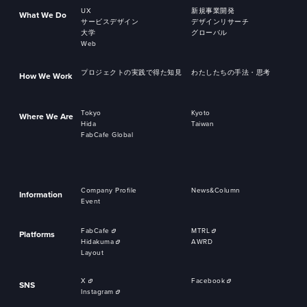
UX
新規事業開発
What We Do
サービスデザイン
デザインリサーチ
大学
グローバル
Web
プロジェクトの実践で得た知見
わたしたちの手法・思考
How We Work
Tokyo
Kyoto
Where We Are
Hida
Taiwan
FabCafe Global
Company Profile
News&Column
Information
Event
FabCafe
MTRL
Platforms
Hidakuma
AWRD
Layout
X
Facebook
SNS
Instagram