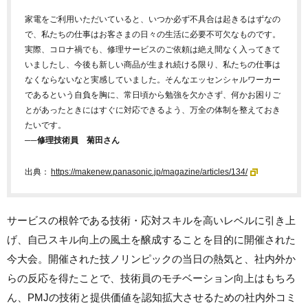
家電をご利用いただいていると、いつか必ず不具合は起きるはずなの
で、私たちの仕事はお客さまの日々の生活に必要不可欠なものです。
実際、コロナ禍でも、修理サービスのご依頼は絶え間なく入ってきて
いましたし、今後も新しい商品が生まれ続ける限り、私たちの仕事は
なくならないなと実感していました。そんなエッセンシャルワーカー
であるという自負を胸に、常日頃から勉強を欠かさず、何かお困りご
とがあったときにはすぐに対応できるよう、万全の体制を整えておき
たいです。
──修理技術員 菊田さん
出典：
https://makenew.panasonic.jp/magazine/articles/134/
サービスの根幹である技術・応対スキルを高いレベルに引き上
げ、自己スキル向上の風土を醸成することを目的に開催された
今大会。開催された技ノリンピックの当日の熱気と、社内外か
らの反応を得たことで、技術員のモチベーション向上はもちろ
ん、PMJの技術と提供価値を認知拡大させるための社内外コミ