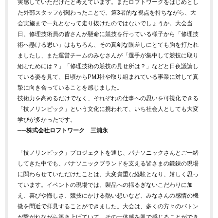
実感していただけたと考えています。またロフトワークをはじめとし
た外部スタッフが関わったことで、第3者的な視点を持ちながら、大
会実施まで一丸となって走り抜けたのではないでしょうか。
大会当
日、修理技術員の皆さんが懸命に競技を行っている様子から「修理技
術へ懸ける思い」はもちろん、その真剣な眼差しにとても胸を打たれ
ましたし、また運営チームのみなさんが「選手が集中して競技に取り
組むためには？」「修理技術の競技の見せ所は？」などと日夜議論し
ている姿を見て、日頃からPMJ社や取り組まれている事業に対して真
摯に向き合っていることを感じました。
技術力を高めるだけでなく、それぞれの仕事への思いを可視化できる
「技ノリンピック」という文化に携われて、いち社会人としても大変
学びが多かったです。
──株式会社ロフトワーク 三浦永
「技ノリンピック」プロジェクトを通じ、パナソニックさんとご一緒
してきた中でも、パナソニックブランドを支える皆さまの鍛錬の現場
に関わらせていただけたことは、大変貴重な経験となり、嬉しく思っ
ています。イベントの現場では、製品への揺るぎないこだわりに加
え、喜びや悔しさ、競技にかける熱い想いなど、みなさんの感情の機
微を間近で拝見することができました。大会は、多くの方々のバトン
が繋がれながら築き上げていて、その一体感を肌で感じることができ