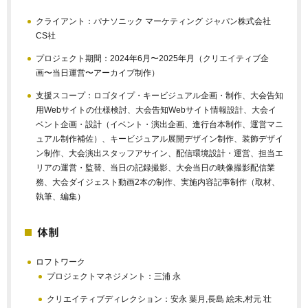
クライアント：パナソニック マーケティング ジャパン株式会社
CS社
プロジェクト期間：2024年6月〜2025年月（クリエイティブ企
画〜当日運営〜アーカイブ制作）
支援スコープ：ロゴタイプ・キービジュアル企画・制作、大会告知
用Webサイトの仕様検討、大会告知Webサイト情報設計、大会イ
ベント企画・設計（イベント・演出企画、進行台本制作、運営マニ
ュアル制作補佐）、キービジュアル展開デザイン制作、装飾デザイ
ン制作、大会演出スタッフアサイン、配信環境設計・運営、担当エ
リアの運営・監替、当日の記録撮影、大会当日の映像撮影配信業
務、大会ダイジェスト動画2本の制作、実施内容記事制作（取材、
執筆、編集）
体制
ロフトワーク
プロジェクトマネジメント：三浦 永
クリエイティブディレクション：安永 葉月,長島 絵未,村元 壮