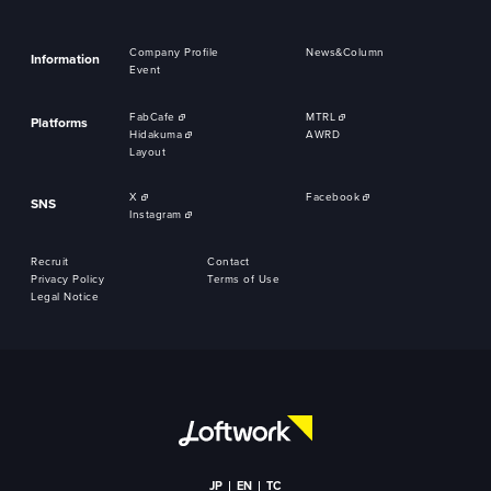
Company Profile
News&Column
Information
Event
FabCafe
MTRL
Platforms
Hidakuma
AWRD
Layout
X
Facebook
SNS
Instagram
Recruit
Contact
Privacy Policy
Terms of Use
Legal Notice
JP
EN
TC