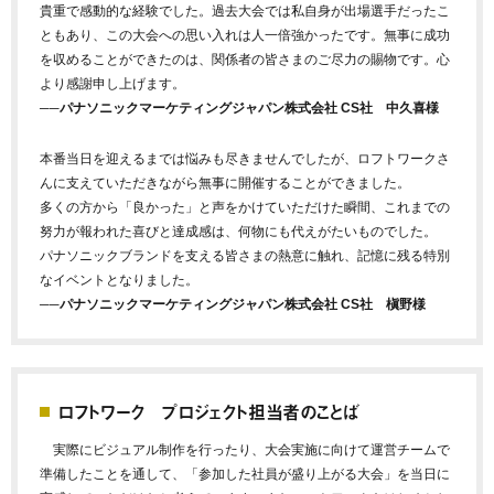
貴重で感動的な経験でした。過去大会では私自身が出場選手だったこ
ともあり、この大会への思い入れは人一倍強かったです。無事に成功
を収めることができたのは、関係者の皆さまのご尽力の賜物です。心
より感謝申し上げます。
──パナソニックマーケティングジャパン株式会社 CS社 中久喜様
本番当日を迎えるまでは悩みも尽きませんでしたが、ロフトワークさ
んに支えていただきながら無事に開催することができました。
多くの方から「良かった」と声をかけていただけた瞬間、これまでの
努力が報われた喜びと達成感は、何物にも代えがたいものでした。
パナソニックブランドを支える皆さまの熱意に触れ、記憶に残る特別
なイベントとなりました。
──パナソニックマーケティングジャパン株式会社 CS社 槇野様
ロフトワーク プロジェクト担当者のことば
実際にビジュアル制作を行ったり、大会実施に向けて運営チームで
準備したことを通して、「
参加した社員が盛り上がる大会」を当日に