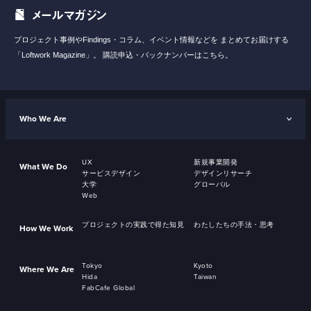
メールマガジン
プロジェクト事例やFindings・コラム、イベント情報などを
まとめてお届けする
「Loftwork Magazine」。
購読申込・バックナンバーはこちら。
Who We Are
UX
新規事業開発
What We Do
サービスデザイン
デザインリサーチ
大学
グローバル
Web
プロジェクトの実践で得た知見
わたしたちの手法・思考
How We Work
Tokyo
Kyoto
Where We Are
Hida
Taiwan
FabCafe Global