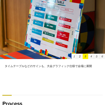
1
2
3
4
5
6
タイムテーブルなどのサインも、大会グラフィック仕様で会場に展開
大会グラフィックを拡大すると、ロゴマークに込められた５つの「e」の意
味が描かれている
Process