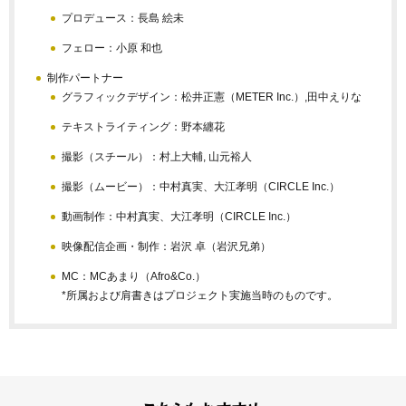
プロデュース：長島 絵未
フェロー：小原 和也
制作パートナー
グラフィックデザイン：松井正憲（METER Inc.）,田中えりな
テキストライティング：野本纏花
撮影（スチール）：村上大輔, 山元裕人
撮影（ムービー）：中村真実、大江孝明（CIRCLE Inc.）
動画制作：中村真実、大江孝明（CIRCLE Inc.）
映像配信企画・制作：岩沢 卓（岩沢兄弟）
MC：MCあまり（Afro&Co.）
*所属および肩書きはプロジェクト実施当時のものです。