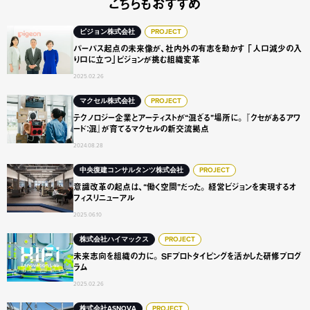
こちらもおすすめ
パーパス起点の未来像が、社内外の有志を動かす 「人口減
ピジョン株式会社
PROJECT
パーパス起点の未来像が、社内外の有志を動かす 「人口減少の入
り口に立つ」ピジョンが挑む組織変革
2025.02.26
テクノロジー企業とアーティストが“混ざる”場所に。 『ク
マクセル株式会社
PROJECT
テクノロジー企業とアーティストが“混ざる”場所に。 『クセがあるアワ
ード：混』が育てるマクセルの新交流拠点
2024.08.28
意識改革の起点は、“働く空間”だった。 経営ビジョンを実
中央復建コンサルタンツ株式会社
PROJECT
意識改革の起点は、“働く空間”だった。 経営ビジョンを実現するオ
フィスリニューアル
2025.06.10
未来志向を組織の力に。 SFプロトタイピングを活かした研
株式会社ハイマックス
PROJECT
未来志向を組織の力に。 SFプロトタイピングを活かした研修プログ
ラム
2025.02.26
株式会社ASNOVA
PROJECT