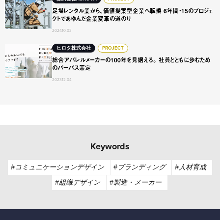
足場レンタル業から、価値提案型企業へ転換 6年間・15の
足場レンタル業から、価値提案型企業へ転換 6年間・15のプロジェ
クトであゆんだ企業変革の道のり
2024.10.03
総合アパレルメーカーの100年を見据える。 社員とともに
ヒロタ株式会社
PROJECT
総合アパレルメーカーの100年を見据える。 社員とともに歩むため
のパーパス策定
2023.12.04
Keywords
#コミュニケーションデザイン
#ブランディング
#人材育成
#組織デザイン
#製造・メーカー