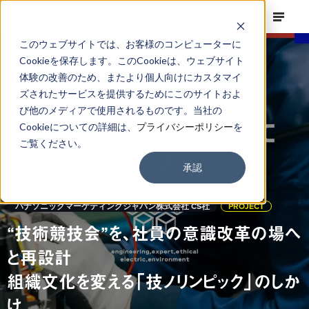
このウェブサイトでは、お客様のコンピューターに
Cookieを保存します。このCookieは、ウェブサイト
体験の改善のため、またより個人向けにカスタマイ
ズされたサービスを提供するためにこのサイトおよ
び他のメディアで使用されるものです。当社の
Cookieについての詳細は、
プライバシーポリシー
を
ご覧ください。
承認
パナソニックマーケティングジャパン株式会社 CS社
PROJECT
“技術競技会”を、社員の意識改革の場へ
と再設計
組織文化を変える「技ノリンピック」のしか
け