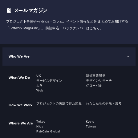
メールマガジン
プロジェクト事例やFindings・コラム、イベント情報などを
まとめてお届けする
「Loftwork Magazine」。
購読申込・バックナンバーはこちら。
Who We Are
UX
新規事業開発
What We Do
サービスデザイン
デザインリサーチ
大学
グローバル
Web
プロジェクトの実践で得た知見
わたしたちの手法・思考
How We Work
Tokyo
Kyoto
Where We Are
Hida
Taiwan
FabCafe Global