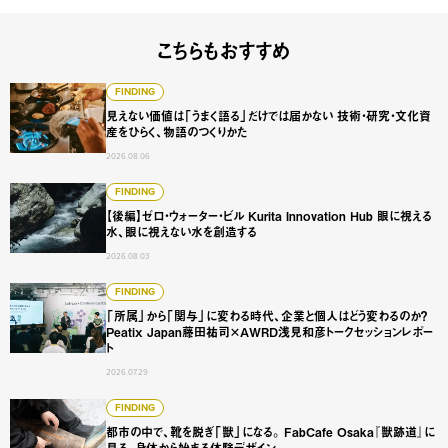
こちらもおすすめ
見えない価値は「うまく語る」だけでは届かない 技術・研
FINDING
見えない価値は「うまく語る」だけでは届かない 技術・研究・文化資
産をひらく、物語のつくりかた
2026.08.06
【後編】ゼロ・ウォーター・ビル Kurita Innovation 
FINDING
【後編】ゼロ・ウォーター・ビル Kurita Innovation Hub 眼に視える
水、眼に視えない水を創造する
2026.08.03
「所属」から「関与」に変わる時代、企業と個人はどう変わるのか？
FINDING
「所属」から「関与」に変わる時代、企業と個人はどう変わるのか？
Peatix Japan藤田祐司×AWRD浅見和彦トークセッションレポー
ト
2026.07.29
都市の中で、靴を脱ぎ「獣」になる。 FabCafe Osaka
FINDING
都市の中で、靴を脱ぎ「獣」になる。 FabCafe Osaka『獣跡道』に
見る、身体から始まる体験デザイン