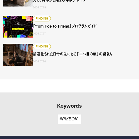
2026.07.28
「from Foe to Friend」プログラムガイド
FINDING
「from Foe to Friend」プログラムガイド
2026.07.27
最適化された日常の先にある「二つ目の扉」の開き方
FINDING
最適化された日常の先にある「二つ目の扉」の開き方
2026.07.24
Keywords
#PMBOK