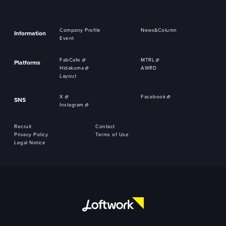
Company Profile
News&Column
Information
Event
FabCafe
MTRL
Platforms
Hidakuma
AWRD
Layout
X
Facebook
SNS
Instagram
Recruit
Contact
Privacy Policy
Terms of Use
Legal Notice