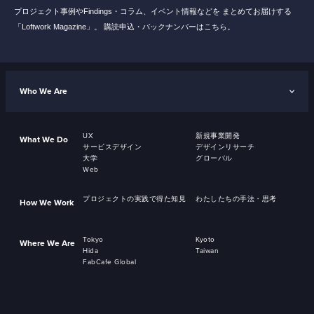
プロジェクト事例やFindings・コラム、イベント情報などを
まとめてお届けする
「Loftwork Magazine」。
購読申込・バックナンバーはこちら。
Who We Are
UX
新規事業開発
What We Do
サービスデザイン
デザインリサーチ
大学
グローバル
Web
プロジェクトの実践で得た知見
わたしたちの手法・思考
How We Work
Tokyo
Kyoto
Where We Are
Hida
Taiwan
FabCafe Global