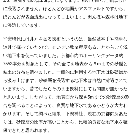
1/3、蒸発するのは1/3ほどになります。都会で降った雨は地下
に浸透されません。ほとんどが地面がアスファルトですから。
ほとんどが表面流出になってしまいます。田んぼや森林は地下
に浸透しています。
平安時代には井戸を掘る技術というのは、当然基本手や簡単な
道具で掘っていたので、せいぜい数ｍ程度あることからごく浅
い地下水を使っていました。京都市内のボーリングデータ約
7553本分を対象として、その全てを地表から５mまでの砂礫と
粘土の分布を調べました。一般的に利用する地下水は砂礫層か
ら汲み上げます。砂礫層を浸透する地下水は自然に濾過されて
いますから、昔でしたらそのまま飲料にしても問題が無かった
と思います。したがって、地表面から深さ5mまでの砂礫層の割
合を調べることによって、良質な地下水であるかどうか大方わ
かります。そして調べた結果、下鴨神社、現在の京都御所あた
りは、砂礫層の比率が高いことから、比較的良質な地下水を確
保できたと思われます。