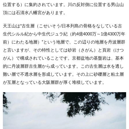
位置する）に集約されています。川の反対側に位置する男山山
頂には石清水八幡宮があります。
天王山は“古生層（こせいそう/​​日本列島の骨格をなしている古
生代シルル紀から中生代ジュラ紀（約4億4000万～1億4300万年
前）にわたる地層）”という地層で、この辺りの地層を丹波層群
と言いますが、その特性としては砂岩（さがん）と頁岩（けつ
がん）で構成されていることです。京都盆地の基盤岩は、基本
的に丹波層群古生層から成っています。この古生層は水を透し
難い層で不透水層を形成しています。その上に砂礫層と粘土層
が互層となっている大阪層群が厚く堆積しています。