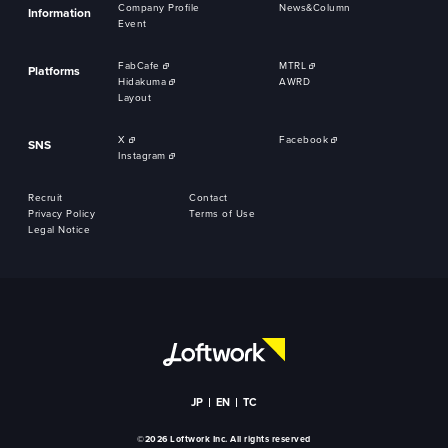
Company Profile
News&Column
Information
Event
FabCafe
MTRL
Platforms
Hidakuma
AWRD
Layout
X
Facebook
SNS
Instagram
Recruit
Contact
Privacy Policy
Terms of Use
Legal Notice
JP
EN
TC
©2026 Loftwork Inc. All rights reserved