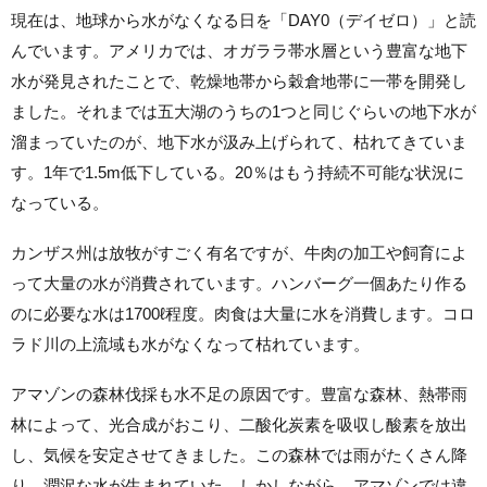
現在は、地球から水がなくなる日を「DAY0（デイゼロ）」と読
んでいます。アメリカでは、オガララ帯水層という豊富な地下
水が発見されたことで、乾燥地帯から穀倉地帯に一帯を開発し
ました。それまでは五大湖のうちの1つと同じぐらいの地下水が
溜まっていたのが、地下水が汲み上げられて、枯れてきていま
す。1年で1.5m低下している。20％はもう持続不可能な状況に
なっている。
カンザス州は放牧がすごく有名ですが、牛肉の加工や飼育によ
って大量の水が消費されています。ハンバーグ一個あたり作る
のに必要な水は1700ℓ程度。肉食は大量に水を消費します。コロ
ラド川の上流域も水がなくなって枯れています。
アマゾンの森林伐採も水不足の原因です。豊富な森林、熱帯雨
林によって、光合成がおこり、二酸化炭素を吸収し酸素を放出
し、気候を安定させてきました。この森林では雨がたくさん降
り、潤沢な水が生まれていた。しかしながら、アマゾンでは違