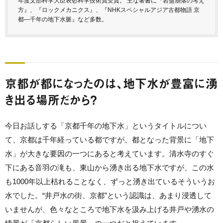
年度文部科学大臣表彰科学技術賞受賞。 主な著書に『岩盤崩落の考え
方』、『ロックメカニクス』、『NHKスペシャルアジア古都物語 京
都―千年の地下水脈』など多数。
京都が都になったのは、地下水が豊富に湧
き出る場所だから？
今日お話しする「京都千年の地下水」というタイトルについ
て、京都は千年経っている都ですが、都となった背景に「地下
水」が大きな要因の一つにあると考えています。清水寺のすぐ
下にある音羽の滝も、東山から湧き出る地下水ですが、この水
も1000年以上枯れることなく、ずっと湧き出ているそういうお
水でした。“井戸水の街、京都”という認識は、あまり浸透して
いませんが、色々なところで地下水を汲み上げる井戸や湧水の