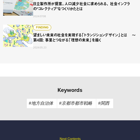
日立製作所が提案。人口減少社会に求められる、 社会インフラ
の“コレクティブ”なつくりかたとは
2024.07.08
望ましい未来の社会を実現する「トランジションデザイン」と
FINDING
望ましい未来の社会を実現する「トランジションデザイン」とは 〜
第4回: 事業とつながる「理想の未来」を描く
2024.05.23
Keywords
#地方自治体
#京都市都市戦略
#関西
Next Contents