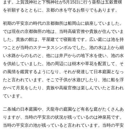
ます。上賀茂神社と下鴨神社が5月15日に行う葵祭は五穀豊穣
を祈願するとともに、京都の水を守るお祭りでもあります。
初期の平安京の時代の京都御所は船岡山に鎮座していました。
では現在の京都御所の地は、当時高級官僚や貴族が住んでいま
した。貴族の館は、平屋建てで寝殿造です。広い庭には池を持
つことが当時のステータスシンボルでした。池の水は上から細
い水路からのものと、他には井戸からの地下水を使い、池の水
を供給していました。池の周辺には樹木や草花を配置して、そ
の風情を鑑賞するようになり、それが発達して日本庭園となっ
たと言われています。そこで子供が水遊びしたり、池に船を浮
かべて月見をしたり、貴族や高級官僚は楽しんでいたと言われ
ています。
二条城の日本庭園や、天龍寺の庭園など有名な庭がたくさんあ
りますが、当時の平安京の状況が残っているのは神泉苑です。
当時の平安京の池が残っていると言われています。当時の平安