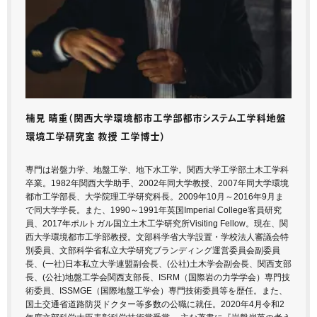
楠見 晴重
（関西大学環境都市工学部都市システム工学科地盤
環境工学研究室 教授 工学博士）
専門は岩盤力学、地盤工学、地下水工学。関西大学工学部土木工学科
卒業。1982年関西大学助手、2002年同大学教授、2007年同大学環境
都市工学部長、大学院理工学研究科長。2009年10月～2016年9月ま
で同大学学長。また、1990～1991年英国Imperial College客員研究
員、2017年ポルトガル国立土木工学研究所Visiting Fellow。現在、関
西大学環境都市工学部教授。文部科学省大学設置・学校法人審議会特
別委員、文部科学省私立大学研究ブランディング運営委員会副委員
長、(一社)日本私立大学連盟副会長、(公社)土木学会副会長、関西支部
長、(公社)地盤工学会関西支部長、ISRM（国際岩の力学学会）専門技
術委員、ISSMGE（国際地盤工学会）専門技術委員等を歴任。また、
国土交通省道路防災ドクター等多数の公職に就任。2020年4月令和2