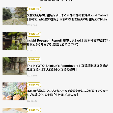
文化と経済の好循環を創出する京都市都市戦略Round Tab
FINDING
文化と経済の好循環を創出する京都市都市戦略Round Table１
「都市と、創造性の循環」 京都の文化と経済の好循環とは何か？
2023.12.09
Insight Research Report「都市と水」vol.1 
FINDING
Insight Research Report「都市と水」vol.1 梨木神社で起きてい
る事象から考察する、課題と変革について
2024.02.07
The KYOTO Shinbun’s Reportage #1 京都新
FINDING
The KYOTO Shinbun’s Reportage #1 京都新聞論説委員が
見る京都ルポ「人口減少と京都の景観」
2023.12.09
DAOから学ぶ、シンプルなルールでゆるやかにつながる イ
FINDING
DAOから学ぶ、シンプルなルールでゆるやかにつながる インクルー
シブな場づくりの実験「生け花プロトコル」
2024.07.23
日立製作所が提案。人口減少社会に求められる、 社会インフ
FINDING