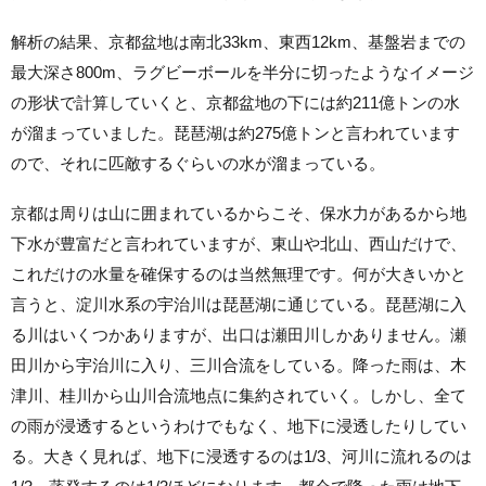
解析の結果、京都盆地は南北33km、東西12km、基盤岩までの
最大深さ800m、ラグビーボールを半分に切ったようなイメージ
の形状で計算していくと、京都盆地の下には約211億トンの水
が溜まっていました。琵琶湖は約275億トンと言われています
ので、それに匹敵するぐらいの水が溜まっている。
京都は周りは山に囲まれているからこそ、保水力があるから地
下水が豊富だと言われていますが、東山や北山、西山だけで、
これだけの水量を確保するのは当然無理です。何が大きいかと
言うと、淀川水系の宇治川は琵琶湖に通じている。琵琶湖に入
る川はいくつかありますが、出口は瀬田川しかありません。瀬
田川から宇治川に入り、三川合流をしている。降った雨は、木
津川、桂川から山川合流地点に集約されていく。しかし、全て
の雨が浸透するというわけでもなく、地下に浸透したりしてい
る。大きく見れば、地下に浸透するのは1/3、河川に流れるのは