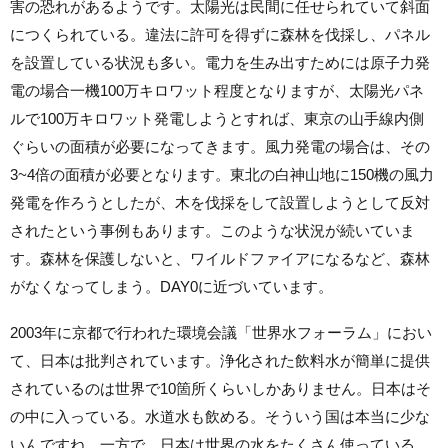
害の恐れがあるようです。太陽光は民間に任せられていて斜面
につくられている。違法に許可を得ずに森林を伐採し、パネル
を設置している状況も多い。電力を生み出すためには原子力発
電の場合一機100万キロワット程度となりますが、太陽光パネ
ルで100万キロワット発電しようとすれば、東京の山手線内側
ぐらいの面積が必要になってきます。風力発電の場合は、その
3~4倍の面積が必要となります。東北の白神山地に150機の風力
発電を作ろうとしたが、木を伐採をして設置しようとして反対
されたという事例もあります。このような状況が続いていま
す。森林を保護しないと、ワイルドファイアになるなど、森林
がなくなってしまう。DAY0に近づいています。
2003年に京都で行われた環境会議「世界水フォーラム」におい
て、日本は批判されています。浄化された飲料水が簡単に提供
されているのは世界で10箇所くらいしかありません。日本はそ
の中に入っている。水道水も飲める。そういう国は本当に少な
いんですね。一方で、日本は世界の水をたくさん使っている。