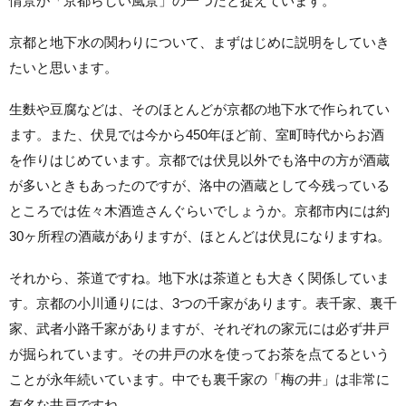
情景が「京都らしい風景」の一つだと捉えています。
京都と地下水の関わりについて、まずはじめに説明をしていき
たいと思います。
生麩や豆腐などは、そのほとんどが京都の地下水で作られてい
ます。また、伏見では今から450年ほど前、室町時代からお酒
を作りはじめています。京都では伏見以外でも洛中の方が酒蔵
が多いときもあったのですが、洛中の酒蔵として今残っている
ところでは佐々木酒造さんぐらいでしょうか。京都市内には約
30ヶ所程の酒蔵がありますが、ほとんどは伏見になりますね。
それから、茶道ですね。地下水は茶道とも大きく関係していま
す。京都の小川通りには、3つの千家があります。表千家、裏千
家、武者小路千家がありますが、それぞれの家元には必ず井戸
が掘られています。その井戸の水を使ってお茶を点てるという
ことが永年続いています。中でも裏千家の「梅の井」は非常に
有名な井戸ですね。