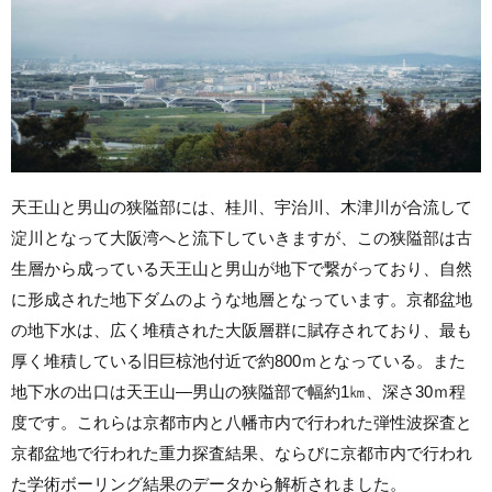
天王山と男山の狭隘部には、桂川、宇治川、木津川が合流して
淀川となって大阪湾へと流下していきますが、この狭隘部は古
生層から成っている天王山と男山が地下で繋がっており、自然
に形成された地下ダムのような地層となっています。京都盆地
の地下水は、広く堆積された大阪層群に賦存されており、最も
厚く堆積している旧巨椋池付近で約800ｍとなっている。また
地下水の出口は天王山―男山の狭隘部で幅約1㎞、深さ30ｍ程
度です。これらは京都市内と八幡市内で行われた弾性波探査と
京都盆地で行われた重力探査結果、ならびに京都市内で行われ
た学術ボーリング結果のデータから解析されました。