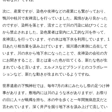
次に、産業ですが、染色や友禅などの産業にも繋がっており、
鴨川や桂川で友禅流しを行っていました。風情があり良かった
のですが、染料を落とす、流すことで川の汚染に結びつくこと
から禁止されました。染色業者は室内に人工的な川を作って、
友禅流しを行っています。その水は地下水を利用しています。1
日あたり相当量を汲み上げています。堀川通の東側に点在して
います。川の水から地下水になったことで、友禅染の会社の方
にお聞きすること、昔とは違った色が出てくる、新たな色が生
まれていると言います。エルメスなどブランドとのコラボレー
ションなど、新たな動きが生まれているようですね。
世界遺産の下鴨神社では、毎年7月の末にみたらし祭の足つけ神
事があります。敷地内には川のような水がありますが、お祭り
の日に人々が蝋燭を持ち、水の中を歩くと一年間無病息災だと
言われています。深く井戸を掘り地下水を汲み上げて流してい