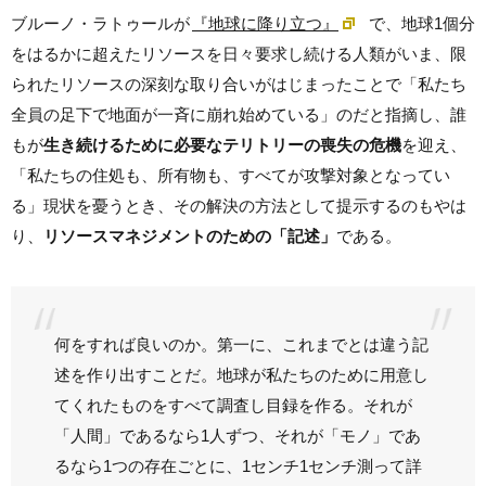
ブルーノ・ラトゥールが
『地球に降り立つ』
で、地球1個分
をはるかに超えたリソースを日々要求し続ける人類がいま、限
られたリソースの深刻な取り合いがはじまったことで「私たち
全員の足下で地面が一斉に崩れ始めている」のだと指摘し、誰
もが
生き続けるために必要なテリトリーの喪失の危機
を迎え、
「私たちの住処も、所有物も、すべてが攻撃対象となってい
る」現状を憂うとき、その解決の方法として提示するのもやは
り、
リソースマネジメントのための「記述」
である。
何をすれば良いのか。第一に、これまでとは違う記
述を作り出すことだ。地球が私たちのために用意し
てくれたものをすべて調査し目録を作る。それが
「人間」であるなら1人ずつ、それが「モノ」であ
るなら1つの存在ごとに、1センチ1センチ測って詳