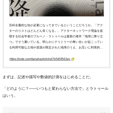
百科全書的な知が必要になってきているということだろうか。「アク
ターのリストはどんどん長くなる」。アクターネットワーク理論を提
唱する社会学者のブルーノ・ラトゥールは最新の著作『地球に降り立
つ』でそう書いている。明らかにテリトリーの奪い合いが起こってい
る利用可能な土地や資源が限定された地球のうえ、お互いに利害的…
https://note.com/tanahashi/n/nd7b585f563ec
まずは、記述や描写や数値的計測をはじめることだ。
「どのように？――いつもと変わらない方法で」とラトゥール
はいう。