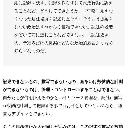
細に記録を残す。記録を作らずして政治行動に訴え
ることなど、どうしてできようか。（中略）見えな
くなった居住場所を記述し直そう。そういう提案を
しない政治はすべからく信頼できない。記述の段階
を省いて前に進むことなどできない。〔記述抜き
の〕予定表だけの提案はどんな政治的虚言よりも恥
知らずなものだ。
記述できないもの、描写できないもの、あるいは数値的な計測
ができないものは、管理・コントロールすることはできない
。
自分たちが何を扱えるのかというリソース管理を、記述or描写
or数値的計測して把握する形で行おうとしていないのなら、経
営もデザインもできない。
多くの
思考停止な人が陥りがちなのは、この記述や描写や数値