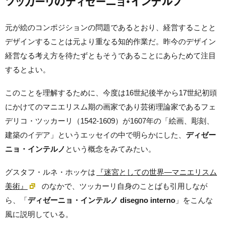
ツッカーリのディゼーニョ・インテルノ
元が絵のコンポジションの問題であるとおり、経営することと
デザインすることは元より重なる知的作業だ。昨今のデザイン
経営なる考え方を待たずともそうであることにあらためて注目
するとよい。
このことを理解するために、今度は16世紀後半から17世紀初頭
にかけてのマニエリスム期の画家であり芸術理論家であるフェ
デリコ・ツッカーリ（1542-1609）が1607年の「絵画、彫刻、
建築のイデア」というエッセイの中で明らかにした、
ディゼー
ニョ・インテルノ
という概念をみてみたい。
グスタフ・ルネ・ホッケは
『迷宮としての世界―マニエリスム
美術』
のなかで、ツッカーリ自身のことばも引用しなが
ら、「
ディゼーニョ・インテルノ disegno interno
」をこんな
風に説明している。