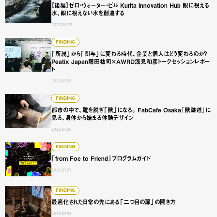
【後編】ゼロ・ウォーター・ビル Kurita Innovation Hub 眼に視える
水、眼に視えない水を創造する
2026.08.03
「所属」から「関与」に変わる時代、企業と個人はどう変わるのか？
FINDING
「所属」から「関与」に変わる時代、企業と個人はどう変わるのか？
Peatix Japan藤田祐司×AWRD浅見和彦トークセッションレポー
ト
2026.07.29
都市の中で、靴を脱ぎ「獣」になる。 FabCafe Osaka
FINDING
都市の中で、靴を脱ぎ「獣」になる。 FabCafe Osaka『獣跡道』に
見る、身体から始まる体験デザイン
2026.07.28
「from Foe to Friend」プログラムガイド
FINDING
「from Foe to Friend」プログラムガイド
2026.07.27
最適化された日常の先にある「二つ目の扉」の開き方
FINDING
最適化された日常の先にある「二つ目の扉」の開き方
2026.07.24