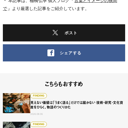
＊ 本記事は、棚橋弘季 個人ブログ『
言葉とイメージの狭間
で
』より厳選した記事をご紹介しています。
ポスト
シェアする
こちらもおすすめ
見えない価値は「うまく語る」だけでは届かない 技術・研
FINDING
見えない価値は「うまく語る」だけでは届かない 技術・研究・文化資
産をひらく、物語のつくりかた
2026.08.06
【後編】ゼロ・ウォーター・ビル Kurita Innovation 
FINDING