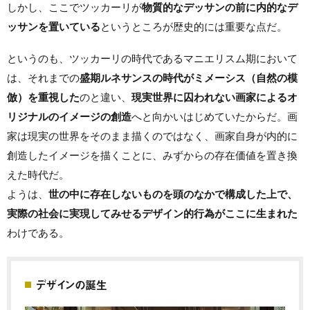
しかし、ここでツッカーリが
物質的なデッサンの前に内的なデ
ッサンを置いている
というところが歴史的には重要な点だ。
というのも、ツッカーリの時代であるマニエリスム期において
は、それまでの
盛期ルネサンスの時代がミメーシス（自然の模
倣）を重視した
のと違い、
現実世界に囚われない画家によるオ
リジナルのイメージの創造
へと向かいはじめていたからだ。画
家は現実の世界をそのまま描くのではなく、画家自身が内的に
創造したイメージを描くことに、みずからの存在価値を置き換
えた時代だ。
ようは、
世の中に存在しないものを頭のなかで構成した上で、
実際の社会に実現してみせるデザイン的行為がここに生まれた
わけである。
デザインの誕生