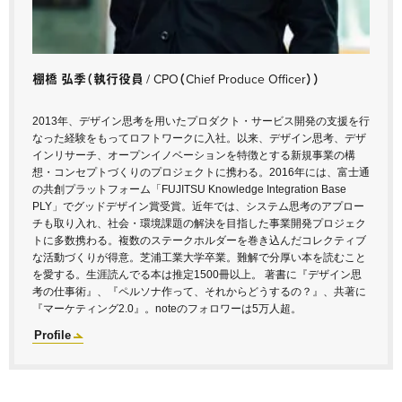
棚橋 弘季
（執行役員 / CPO（Chief Produce Officer））
2013年、デザイン思考を用いたプロダクト・サービス開発の支援を行
なった経験をもってロフトワークに入社。以来、デザイン思考、デザ
インリサーチ、オープンイノベーションを特徴とする新規事業の構
想・コンセプトづくりのプロジェクトに携わる。2016年には、富士通
の共創プラットフォーム「FUJITSU Knowledge Integration Base
PLY」でグッドデザイン賞受賞。近年では、システム思考のアプロー
チも取り入れ、社会・環境課題の解決を目指した事業開発プロジェク
トに多数携わる。複数のステークホルダーを巻き込んだコレクティブ
な活動づくりが得意。芝浦工業大学卒業。難解で分厚い本を読むこと
を愛する。生涯読んでる本は推定1500冊以上。 著書に『デザイン思
考の仕事術』、『ペルソナ作って、それからどうするの？』、共著に
『マーケティング2.0』。noteのフォロワーは5万人超。
Profile