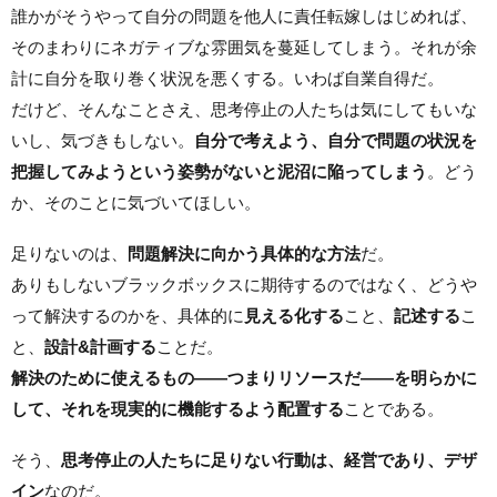
誰かがそうやって自分の問題を他人に責任転嫁しはじめれば、
そのまわりにネガティブな雰囲気を蔓延してしまう。それが余
計に自分を取り巻く状況を悪くする。いわば自業自得だ。
だけど、そんなことさえ、思考停止の人たちは気にしてもいな
いし、気づきもしない。
自分で考えよう、自分で問題の状況を
把握してみようという姿勢がないと泥沼に陥ってしまう
。どう
か、そのことに気づいてほしい。
足りないのは、
問題解決に向かう具体的な方法
だ。
ありもしないブラックボックスに期待するのではなく、どうや
って解決するのかを、具体的に
見える化する
こと、
記述する
こ
と、
設計&計画する
ことだ。
解決のために使えるもの――つまりリソースだ――を明らかに
して、それを現実的に機能するよう配置する
ことである。
そう、
思考停止の人たちに足りない行動は、経営であり、デザ
イン
なのだ。