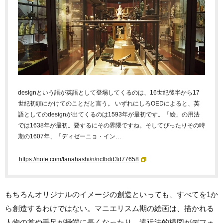
designという語が英語として登場してくるのは、16世紀後半から17
世紀初頭にかけてのことだと言う。 いずれにしろOEDによると、英
語としてのdesignが出てくるのは1593年が最初です。「絵」の用法
では1638年が最初。要するにその界隈ですね。そしてぴったりその時
期の1607年、「ディゼーニョ・イン…
https://note.com/tanahashi/n/ncfbdd3d77658
もちろんオリジナルのイメージの創造といっても、すべてを1か
ら創造するわけではない。マニエリスム期の絵画は、描かれる
人物の首や手足が極端に長くなったり、遠近法的構図がデフォ