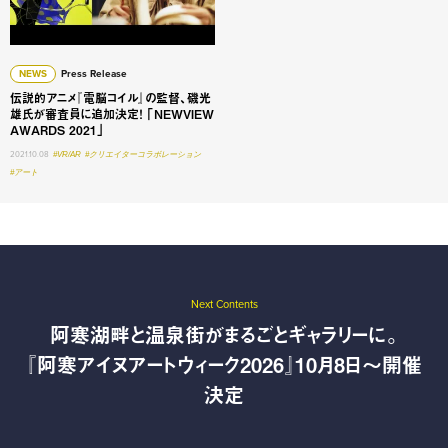
NEWS
Press Release
伝説的アニメ『電脳コイル』の監督、磯光
雄氏が審査員に追加決定！ 「NEWVIEW
AWARDS 2021」
2021.10.08
#VR/AR
#クリエイターコラボレーション
#アート
Next Contents
阿寒湖畔と温泉街がまるごとギャラリーに。
『阿寒アイヌアートウィーク2026』10月8日〜開催
決定