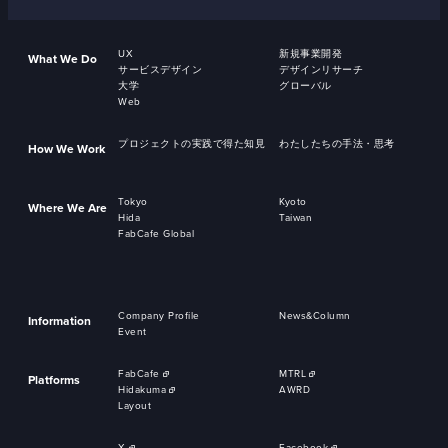
UX
新規事業開発
What We Do
サービスデザイン
デザインリサーチ
大学
グローバル
Web
プロジェクトの実践で得た知見
わたしたちの手法・思考
How We Work
Tokyo
Kyoto
Where We Are
Hida
Taiwan
FabCafe Global
Company Profile
News&Column
Information
Event
FabCafe
MTRL
Platforms
Hidakuma
AWRD
Layout