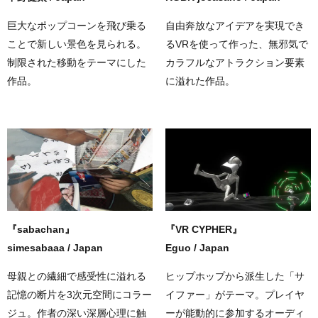
巨大なポップコーンを飛び乗る
自由奔放なアイデアを実現でき
ことで新しい景色を見られる。
るVRを使って作った、無邪気で
制限された移動をテーマにした
カラフルなアトラクション要素
作品。
に溢れた作品。
『sabachan』
『VR CYPHER』
simesabaaa / Japan
Eguo / Japan
母親との繊細で感受性に溢れる
ヒップホップから派生した「サ
記憶の断片を3次元空間にコラー
イファー」がテーマ。プレイヤ
ジュ。作者の深い深層心理に触
ーが能動的に参加するオーディ