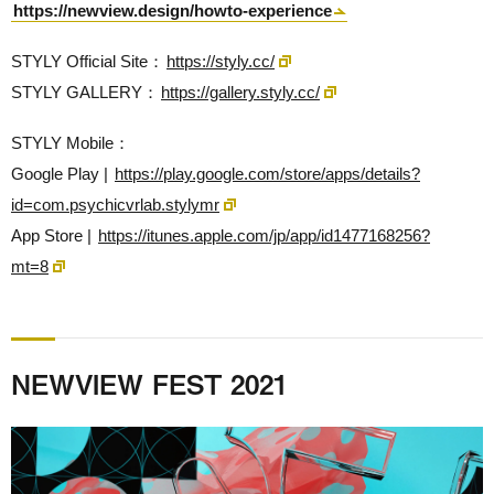
https://newview.design/howto-experience
STYLY Official Site：
https://styly.cc/
STYLY GALLERY：
https://gallery.styly.cc/
STYLY Mobile：
Google Play |
https://play.google.com/store/apps/details?
id=com.psychicvrlab.stylymr
App Store |
https://itunes.apple.com/jp/app/id1477168256?
mt=8
NEWVIEW FEST 2021