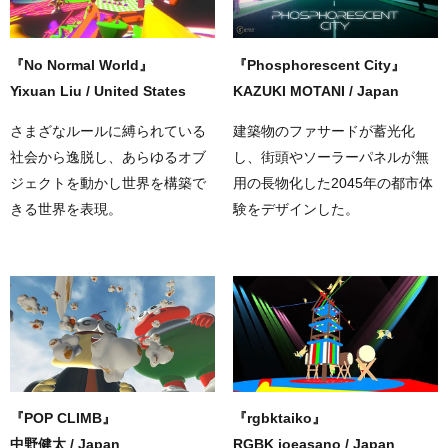
『​​No Normal World』
『Phosphorescent City』
Yixuan Liu / United States
KAZUKI MOTANI / Japan
さまざなルールに縛られている
建築物のファサードが蓄光化
社会から逸脱し、あらゆるオブ
し、街頭やソーラーパネルが無
ジェクトを動かし世界を構築で
用の長物化した2045年の都市体
きる世界を表現。
験をデザインした。
『POP CLIMB』
『rgbktaiko』
中野健太 / Japan
RGBK joeasano / Japan