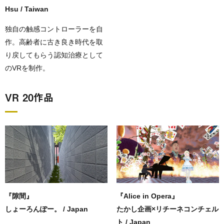
Hsu / Taiwan
独自の触感コントローラーを自
作。高齢者に古き良き時代を取
り戻してもらう認知治療として
のVRを制作。
VR 20作品
『隙間』
『Alice in Opera』
しょーろんぽー。 / Japan
たかし企画×リチーネコンチェル
ト / Japan