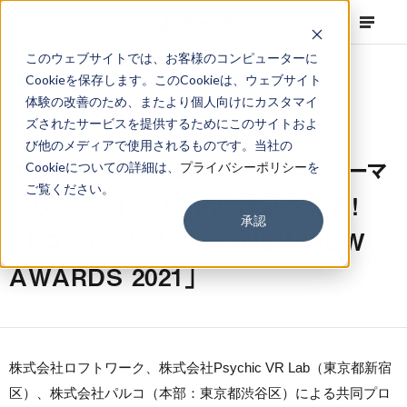
このウェブサイトでは、お客様のコンピューターに
Cookieを保存します。このCookieは、ウェブサイト
体験の改善のため、またより個人向けにカスタマイ
ズされたサービスを提供するためにこのサイトおよ
NEWS
Projects
,
Press Release
2021.12.14
び他のメディアで使用されるものです。当社の
ポストリアリティ＆ノーノーマルをテーマ
Cookieについての詳細は、
プライバシーポリシー
を
ご覧ください。
にしたファイナリスト26作品を発表！
承認
XRコンテンツアワード「NEWVIEW
AWARDS 2021」
株式会社ロフトワーク、株式会社Psychic VR Lab（東京都新宿
区）、株式会社パルコ（本部：東京都渋谷区）による共同プロ