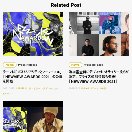
Related Post
テーマは「ポストリアリティとノーノーマル」 「NEWVIEW A
追加審査員にデヴィッド・オライ
NEWS
Press Release
NEWS
Press Release
テーマは「ポストリアリティとノーノーマル」
追加審査員にデヴィッド・オライリー氏らが
「NEWVIEW AWARDS 2021」の公募
決定。 プライズ追加情報も発表！
を開始
「NEWVIEW AWARDS 2021」
2021.08.10
#VR/AR
#クリエイターコラボレーション
2021.09.14
#VR/AR
#アート
#映像
#アート
伝説的アニメ『電脳コイル』の監督、磯光雄氏が審査員に追加決定！ 