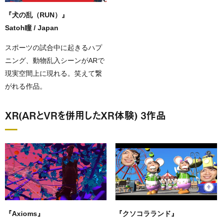
『犬の乱（RUN）』
Satoh瞳 / Japan
スポーツの試合中に起きるハプ
ニング、動物乱入シーンがARで
現実空間上に現れる。笑えて繋
がれる作品。
XR(ARとVRを併用したXR体験) 3作品
『Axioms』
『クソコラランド』