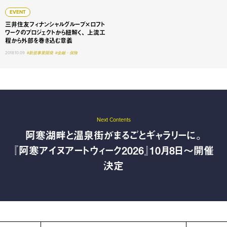
EVENT
三井住友フィナンシャルグループ×ロフト
ワークのプロジェクトから紐解く、 上流工
程から外部を巻き込む意義
2018.10.09
#新規事業開発
#金融・保険
Next Contents
阿寒湖畔と温泉街がまるごとギャラリーに。
『阿寒アイヌアートウィーク2026』10月8日〜開催
決定