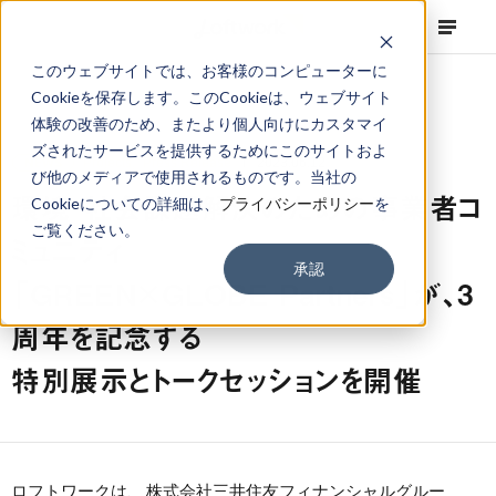
このウェブサイトでは、お客様のコンピューターに
Cookieを保存します。このCookieは、ウェブサイト
体験の改善のため、またより個人向けにカスタマイ
ズされたサービスを提供するためにこのサイトおよ
NEWS
Projects
,
Press Release
2023.06.12
び他のメディアで使用されるものです。当社の
環境・社会課題解決のための事業者コ
Cookieについての詳細は、
プライバシーポリシー
を
ご覧ください。
ミュニティ
承認
「GREEN×GLOBE Partners」が、3
周年を記念する
特別展示とトークセッションを開催
ロフトワークは、
株式会社三井住友フィナンシャルグルー