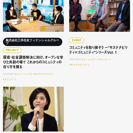
株式会社三井住友フィナンシャルグルー
EVENT
プ
コミュニティを取り戻そう ー“サステナビリ
PROJECT
ティ×コミュニティ”シリーズVol. 1
環境・社会課題解決に向け、オープンな学
2021.09.14
#コミュニティマネジメント
びと共創の場で これからのコミュニティの
#サステナビリティ
在り方を探る
2022.11.19
#コンソーシアム
#サステナビリティ
#まちづくり
三井住友フィナンシャルグループ×ロフトワークのプロジェク