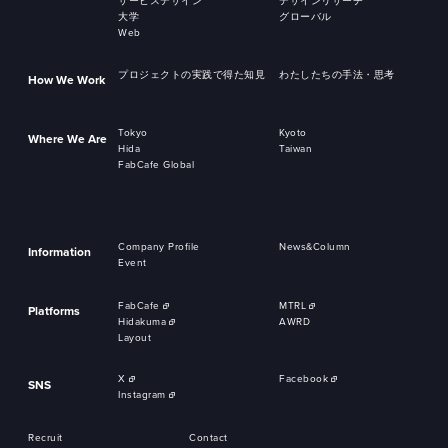
サービスデザイン
デザインリサーチ
大学
グローバル
Web
プロジェクトの実践で得た知見
わたしたちの手法・思考
How We Work
Tokyo
Kyoto
Where We Are
Hida
Taiwan
FabCafe Global
Company Profile
News&Column
Information
Event
FabCafe
MTRL
Platforms
Hidakuma
AWRD
Layout
X
Facebook
SNS
Instagram
Recruit
Contact