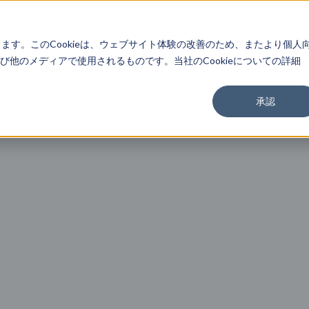
About
Service
Work
Findings
します。このCookieは、ウェブサイト体験の改善のため、またより個人
他のメディアで使用されるものです。当社のCookieについての詳細
承認