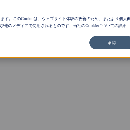
About
Service
Work
Findings
します。このCookieは、ウェブサイト体験の改善のため、またより個人
他のメディアで使用されるものです。当社のCookieについての詳細
承認