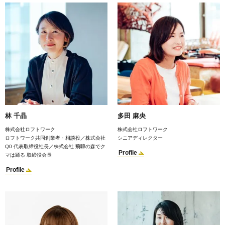
林 千晶
多田 麻央
株式会社ロフトワーク
株式会社ロフトワーク
ロフトワーク共同創業者・相談役／株式会社
シニアディレクター
Q0 代表取締役社長／株式会社 飛騨の森でク
Profile
マは踊る 取締役会長
Profile