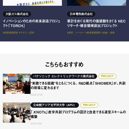
大阪ガス株式会社
日本電気株式会社
イノベーションのための未来創造プロジェ
家計をめぐる現代の価値観をさぐる NEC
クト「TORCH」
リサーチ・機会領域創出プロジェクト
#新規事業開発
#デザイン思考
#製造・メーカー
#新規事業開発
#金融・保険
こちらもおすすめ
“実践できる組織”をともにつくる。 R&D拠点「SHIOME
パナソニック エレクトリックワークス株式会社
PROJECT
“実践できる組織”をともにつくる。 R&D拠点「SHIOMER」が、共創
の現場に変わるまで
2026.07.29
「.KNOTs」産学共創プログラムの設計と自走できる運営ス
立命館アジア太平洋大学（APU）
PROJECT
「.KNOTs」産学共創プログラムの設計と自走できる運営スキームの
構築
2026.07.14