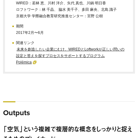
WIRED：若林 恵、川村 洋介、矢代 真也、川鍋 明日香
ロフトワーク：林 千晶、 脇水 美千子、多田 麻央、北島 識子
京都大学 学際融合教育研究推進センター：宮野 公樹
期間
2017年2月〜6月
関連リンク
未来を創造したい企業にむけ、WIREDとLoftworkが正しい問いの
設定と答えを探すプロセスをサポートするプログラム
Polémica
Outputs
「空気」という複雑で複層的な概念をしっかりと捉え