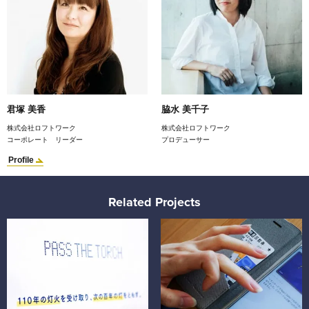
君塚 美香
脇水 美千子
株式会社ロフトワーク
株式会社ロフトワーク
コーポレート リーダー
プロデューサー
Profile
Related Projects
イノベーションのための未来創造プロジェクト「TORCH」
家計をめぐる現代の価値観をさ