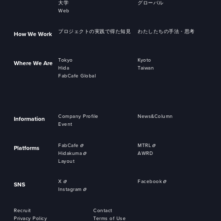
大学
グローバル
Web
プロジェクトの実践で得た知見
わたしたちの手法・思考
How We Work
Tokyo
Kyoto
Where We Are
Hida
Taiwan
FabCafe Global
Company Profile
News&Column
Information
Event
FabCafe
MTRL
Platforms
Hidakuma
AWRD
Layout
X
Facebook
SNS
Instagram
Recruit
Contact
Privacy Policy
Terms of Use