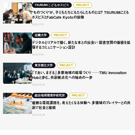
“ものづくり”が、子どもたちにもたらしたものとは？ TSURUMI
TSURUMIこどもホスピス
PROJECT
“ものづくり”が、子どもたちにもたらしたものとは？ TSURUMIこども
ホスピスとFabCafe Kyotoの協働
2026.07.13
デジタルとリアルで描く、新たな本との出会い 図書空間の
近畿大学
PROJECT
デジタルとリアルで描く、新たな本との出会い 図書空間の価値を拡
張するコミュニケーション設計
2026.07.01
「であい、まざる」多摩地域の磁場づくり ──TMU Innovat
東京都立大学
PROJECT
「であい、まざる」多摩地域の磁場づくり ──TMU Innovation
Hubと歩む、共創拠点化への始めの一歩
2026.06.30
複雑な環境課題を、考えたくなる体験へ 多領域のプレイヤ
総合地球環境学研究所
PROJECT
複雑な環境課題を、考えたくなる体験へ 多領域のプレイヤーとの共
創で社会と接続
2026.06.30