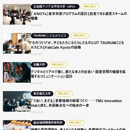
「.KNOTs」産学共創プログラムの設計と自走できる運営ス
立命館アジア太平洋大学（APU）
PROJECT
「.KNOTs」産学共創プログラムの設計と自走できる運営スキームの
構築
2026.07.14
“ものづくり”が、子どもたちにもたらしたものとは？ TSURUMI
TSURUMIこどもホスピス
PROJECT
“ものづくり”が、子どもたちにもたらしたものとは？ TSURUMIこども
ホスピスとFabCafe Kyotoの協働
2026.07.13
デジタルとリアルで描く、新たな本との出会い 図書空間の
近畿大学
PROJECT
デジタルとリアルで描く、新たな本との出会い 図書空間の価値を拡
張するコミュニケーション設計
2026.07.01
「であい、まざる」多摩地域の磁場づくり ──TMU Innovat
東京都立大学
PROJECT
「であい、まざる」多摩地域の磁場づくり ──TMU Innovation
Hubと歩む、共創拠点化への始めの一歩
2026.06.30
複雑な環境課題を、考えたくなる体験へ 多領域のプレイヤ
総合地球環境学研究所
PROJECT
複雑な環境課題を、考えたくなる体験へ 多領域のプレイヤーとの共