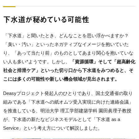
下水道が秘めている可能性
「下水道」と聞いたとき、どんなことを思い浮かべますか？
「臭い・汚い」といったネガティブなイメージを抱いていた
り、「あって当たり前」のものとしてあまり関心を抱いていな
い人も多い*ようです。しかし、
「資源循環」そして「超高齢化
社会と排泄ケア」といった切り口から下水道をみつめると、そ
こには多くの可能性や新しい機会領域が見出されます。
Deasyプロジェクト発起人のひとりであり、国土交通省の取り
組みである「
下水道
への
紙
オムツ
受入実現
に
向
けた
連絡会議
」
を推進している、明治大学 理工学部建築学科 園田眞理子教授
が、下水道の新たなビジネスモデルとして「下水道 as a
Service」という考え方について解説しました。