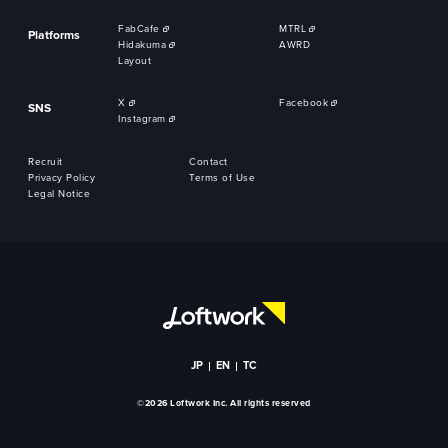
FabCafe
MTRL
Platforms
Hidakuma
AWRD
Layout
X
Facebook
SNS
Instagram
Recruit
Contact
Privacy Policy
Terms of Use
Legal Notice
JP
EN
TC
©2026 Loftwork Inc. All rights reserved