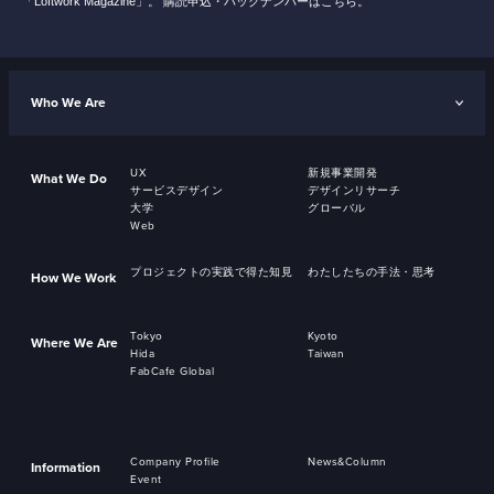
「Loftwork Magazine」。
購読申込・バックナンバーはこちら。
Who We Are
UX
新規事業開発
What We Do
サービスデザイン
デザインリサーチ
大学
グローバル
Web
プロジェクトの実践で得た知見
わたしたちの手法・思考
How We Work
Tokyo
Kyoto
Where We Are
Hida
Taiwan
FabCafe Global
Company Profile
News&Column
Information
Event