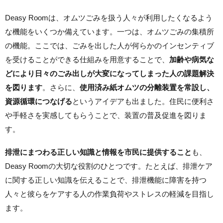
Deasy Roomは、オムツごみを扱う人々が利用したくなるよう
な機能をいくつか備えています。一つは、オムツごみの集積所
の機能。ここでは、ごみを出した人が何らかのインセンティブ
を受けることができる仕組みを用意することで、
加齢や病気な
どにより日々のごみ出しが大変になってしまった人の課題解決
を図ります
。さらに、
使用済み紙オムツの分離装置を常設し、
資源循環につなげる
というアイデアも出ました。住民に便利さ
や手軽さを実感してもらうことで、装置の普及促進を図りま
す。
排泄にまつわる正しい知識と情報を市民に提供すること
も、
Deasy Roomの大切な役割のひとつです。たとえば、排泄ケア
に関する正しい知識を伝えることで、排泄機能に障害を持つ
人々と彼らをケアする人の作業負荷やストレスの軽減を目指し
ます。