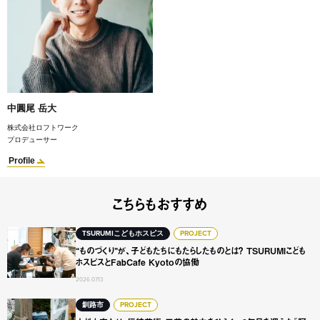
中圓尾 岳大
株式会社ロフトワーク
プロデューサー
Profile
こちらもおすすめ
“ものづくり”が、子どもたちにもたらしたものとは？ TSURUMI
TSURUMIこどもホスピス
PROJECT
“ものづくり”が、子どもたちにもたらしたものとは？ TSURUMIこども
ホスピスとFabCafe Kyotoの協働
2026.07.13
土地と交わり、伝統芸術・工芸の魅力をひらく。 2年目を迎え
釧路市
PROJECT