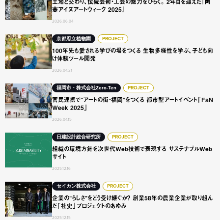
土地と交わり、伝統芸術・工芸の魅力をひらく。 2年目を迎えた『阿
寒アイヌアートウィーク 2025』
2026.06.04
100年先も愛される学びの場をつくる 生物多様性を学ぶ、
京都府立植物園
PROJECT
100年先も愛される学びの場をつくる 生物多様性を学ぶ、子ども向
け体験ツール開発
2026.04.21
官民連携で“アートの街・福岡”をつくる 都市型アートイベント「F
福岡市・株式会社Zero-Ten
PROJECT
官民連携で“アートの街・福岡”をつくる 都市型アートイベント「FaN
Week 2025」
2026.04.15
組織の環境方針を次世代Web技術で表現する サステナブルW
日建設計総合研究所
PROJECT
組織の環境方針を次世代Web技術で表現する サステナブルWeb
サイト
2025.12.16
企業の“らしさ”をどう受け継ぐか？ 創業58年の農業企業が
セイカン株式会社
PROJECT
企業の“らしさ”をどう受け継ぐか？ 創業58年の農業企業が取り組ん
だ「社史」プロジェクトのあゆみ
2025.12.15