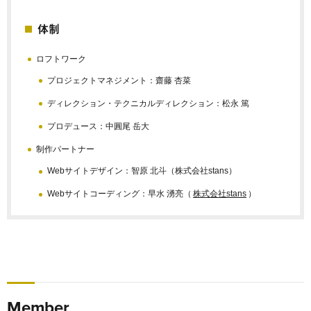
体制
ロフトワーク
プロジェクトマネジメント：齋藤 杏菜
ディレクション・
テクニカルディレクション：松永 篤
プロデュース：中圓尾 岳大
制作パートナー
Webサイトデザイン：智原 北斗（株式会社stans）
Webサイトコーディング：早水 湧亮（
株式会社stans
）
Member