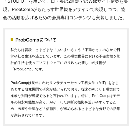
「STUDIO」を用いて、日・英の2言語でのWebサイト構築を実
現。ProbCompがもたらす世界観をデザインで表現しつつ、協
会の活動を広げるための会員専用コンテンツも実装しました。
ProbCompについて
私たちは普段、さまざまな「あいまいさ」や「不確かさ」のなかで日
常や社会生活を過ごしています。この現実世界における不確実性を統
計的手法を使ってソフトウェアに取り込んだ新しいAI技術が
「ProbComp」です。
ProbCompは長年にわたりマサチューセッツ工科大学（MIT）をはじ
めとする研究機関で研究が続けられており、従来のAIよりも現実的で
柔軟な判断が可能であると言われています。特に、ProbCompはモデ
ルの解釈可能性が高く、AIが下した判断の根拠を追いやすくするた
め、医療や金融など「信頼性」が求められるさまざまな分野での活用
が期待されています。