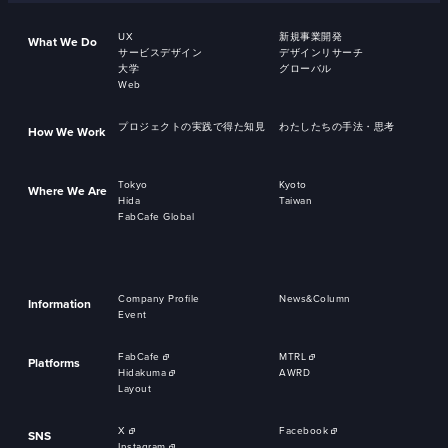
UX
新規事業開発
What We Do
サービスデザイン
デザインリサーチ
大学
グローバル
Web
プロジェクトの実践で得た知見
わたしたちの手法・思考
How We Work
Tokyo
Kyoto
Where We Are
Hida
Taiwan
FabCafe Global
Company Profile
News&Column
Information
Event
FabCafe
MTRL
Platforms
Hidakuma
AWRD
Layout
X
Facebook
SNS
Instagram