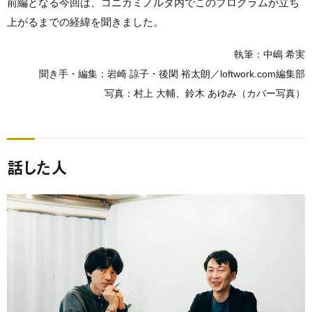
前編となる今回は、コニカミノルタ内でこのプログラムが立ち
上がるまでの経緯を聞きました。
執筆：中嶋 希実
聞き手・編集：岩崎 諒子・後閑 裕太朗／loftwork.com編集部
写真：村上 大輔、鈴木 あゆみ（カバー写真）
話した人