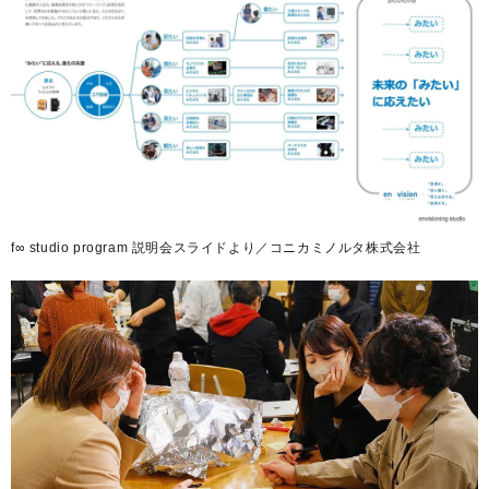
f∞ studio program 説明会スライドより／コニカミノルタ株式会社