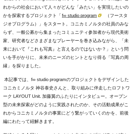
れからの社会において人々がどんな「みたい」を実現したいの
かを探索するプロジェクト「
f∞ studio program
（フースタ
ジオプログラム）」をスタート。コニカミノルタの社員のみな
らず、一般公募から集まったコミュニティ参加者から現代美術
家、研究者などさまざまなプレーヤーを巻き込みながら、「未
来において『これも写真』と言えるのではないか？」という問
いを手がかりに、未来のニーズのヒントとなり得る「写真の周
縁」を探りました。
本記事では、f∞ studio programのプロジェクトをデザインした
コニカミノルタ 神谷泰史さんと、取り組みに伴走したロフトワ
ーク LAYOUT Unit. 加藤翼のふたりにインタビュー。オープン
型の未来探索がどのように実践されたのか、その活動成果がこ
れからコニカミノルタの事業にどう繋がっていくのかを、前後
編にわたって紐解きます。