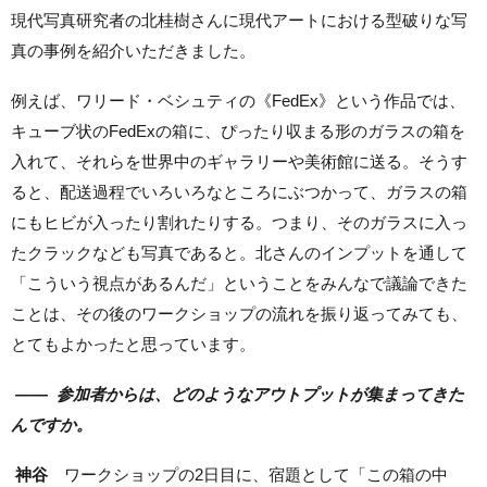
現代写真研究者の北桂樹さんに現代アートにおける型破りな写
真の事例を紹介いただきました。
例えば、ワリード・ベシュティの《FedEx》という作品では、
キューブ状のFedExの箱に、ぴったり収まる形のガラスの箱を
入れて、それらを世界中のギャラリーや美術館に送る。そうす
ると、配送過程でいろいろなところにぶつかって、ガラスの箱
にもヒビが入ったり割れたりする。つまり、そのガラスに入っ
たクラックなども写真であると。北さんのインプットを通して
「こういう視点があるんだ」ということをみんなで議論できた
ことは、その後のワークショップの流れを振り返ってみても、
とてもよかったと思っています。
——
参加者からは、どのようなアウトプットが集まってきた
んですか。
神谷
ワークショップの2日目に、宿題として「この箱の中