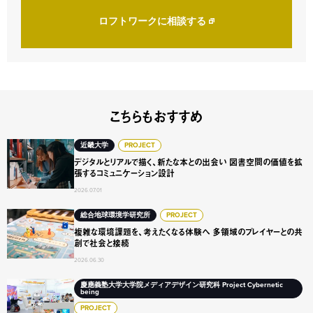
ロフトワークに相談する
こちらもおすすめ
デジタルとリアルで描く、新たな本との出会い 図書空間の
近畿大学
PROJECT
デジタルとリアルで描く、新たな本との出会い 図書空間の価値を拡
張するコミュニケーション設計
2026.07.01
複雑な環境課題を、考えたくなる体験へ 多領域のプレイヤ
総合地球環境学研究所
PROJECT
複雑な環境課題を、考えたくなる体験へ 多領域のプレイヤーとの共
創で社会と接続
2026.06.30
「もう一つの身体」が拓く、2050年の社会像 大阪・関西万博「Cyb
慶應義塾大学大学院メディアデザイン研究科 Project Cybernetic
being
PROJECT