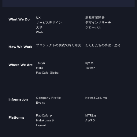
UX
新規事業開発
What We Do
サービスデザイン
デザインリサーチ
大学
グローバル
Web
プロジェクトの実践で得た知見
わたしたちの手法・思考
How We Work
Tokyo
Kyoto
Where We Are
Hida
Taiwan
FabCafe Global
Company Profile
News&Column
Information
Event
FabCafe
MTRL
Platforms
Hidakuma
AWRD
Layout