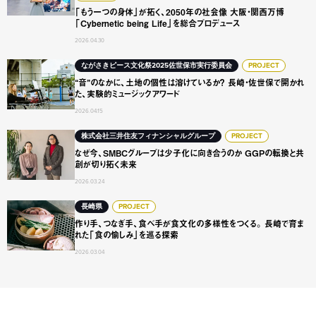
「もう一つの身体」が拓く、2050年の社会像 大阪・関西万博
「Cybernetic being Life」を総合プロデュース
2026.04.30
“音”のなかに、土地の個性は溶けているか？ 長崎・佐世保
ながさきピース文化祭2025佐世保市実行委員会
PROJECT
“音”のなかに、土地の個性は溶けているか？ 長崎・佐世保で開かれ
た、実験的ミュージックアワード
2026.04.15
なぜ今、SMBCグループは少子化に向き合うのか GGPの転
株式会社三井住友フィナンシャルグループ
PROJECT
なぜ今、SMBCグループは少子化に向き合うのか GGPの転換と共
創が切り拓く未来
2026.03.24
作り手、つなぎ手、食べ手が食文化の多様性をつくる。 長
長崎県
PROJECT
作り手、つなぎ手、食べ手が食文化の多様性をつくる。 長崎で育ま
れた「食の愉しみ」を巡る探索
2026.03.04