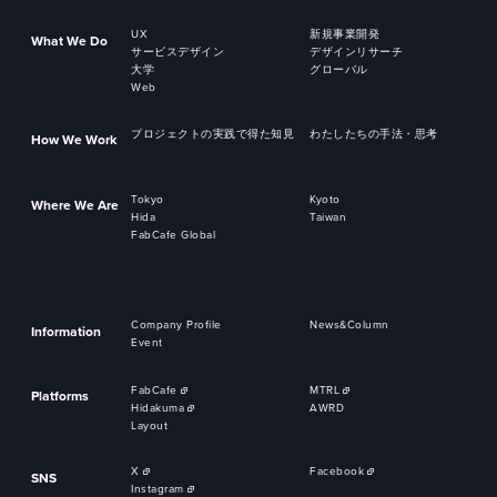
UX
新規事業開発
What We Do
サービスデザイン
デザインリサーチ
大学
グローバル
Web
プロジェクトの実践で得た知見
わたしたちの手法・思考
How We Work
Tokyo
Kyoto
Where We Are
Hida
Taiwan
FabCafe Global
Company Profile
News&Column
Information
Event
FabCafe
MTRL
Platforms
Hidakuma
AWRD
Layout
X
Facebook
SNS
Instagram