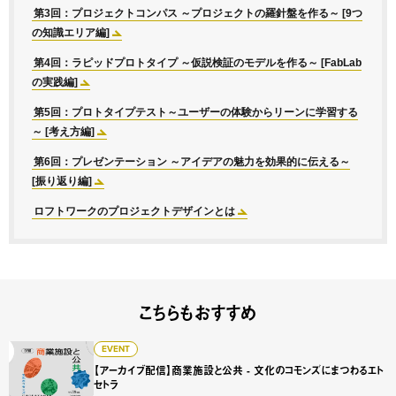
第3回：プロジェクトコンパス ～プロジェクトの羅針盤を作る～ [9つ
の知識エリア編]
第4回：ラピッドプロトタイプ ～仮説検証のモデルを作る～ [FabLab
の実践編]
第5回：プロトタイプテスト～ユーザーの体験からリーンに学習する
～ [考え方編]
第6回：プレゼンテーション ～アイデアの魅力を効果的に伝える～
[振り返り編]
ロフトワークのプロジェクトデザインとは
こちらもおすすめ
【アーカイブ配信】商業施設と公共 - 文化のコモンズにまつ
EVENT
【アーカイブ配信】商業施設と公共 - 文化のコモンズにまつわるエト
セトラ