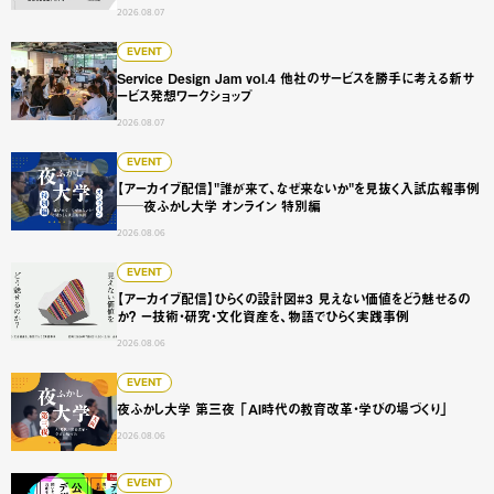
2026.08.07
Service Design Jam vol.4 他社のサービスを勝手に
EVENT
Service Design Jam vol.4 他社のサービスを勝手に考える新サ
ービス発想ワークショップ
2026.08.07
【アーカイブ配信】"誰が来て、なぜ来ないか"を見抜く入試広
EVENT
【アーカイブ配信】"誰が来て、なぜ来ないか"を見抜く入試広報事例
──夜ふかし大学 オンライン 特別編
2026.08.06
【アーカイブ配信】ひらくの設計図#3 見えない価値をどう
EVENT
【アーカイブ配信】ひらくの設計図#3 見えない価値をどう魅せるの
か？ ー技術・研究・文化資産を、物語でひらく実践事例
2026.08.06
夜ふかし大学 第三夜 「AI時代の教育改革・学びの場づくり
EVENT
夜ふかし大学 第三夜 「AI時代の教育改革・学びの場づくり」
2026.08.06
【大阪巡回展】公募のデザイン展 -問いをひらく、仲間と出会
EVENT