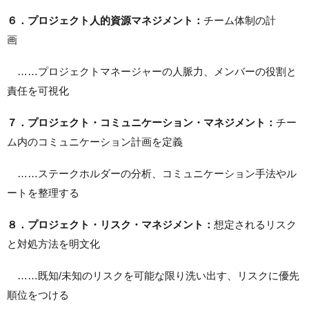
６．プロジェクト人的資源マネジメント：
チーム体制の計
画
……プロジェクトマネージャーの人脈力、メンバーの役割と
責任を可視化
７．プロジェクト・コミュニケーション・マネジメント：
チー
ム内のコミュニケーション計画を定義
……ステークホルダーの分析、コミュニケーション手法やル
ートを整理する
８．プロジェクト・リスク・マネジメント：
想定されるリスク
と対処方法を明文化
……既知/未知のリスクを可能な限り洗い出す、リスクに優先
順位をつける