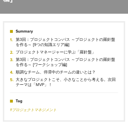
Summary
第3回：プロジェクトコンパス ～プロジェクトの羅針盤
を作る～ [9つの知識エリア編]
プロジェクトマネージャーに学ぶ「羅針盤」
第3回：プロジェクトコンパス ～プロジェクトの羅針盤
を作る～ [ワークショップ編]
順調なチーム、停滞中のチームの違いとは？
大きなプロジェクトこそ、小さなことから考える。次回
テーマは「MVP」！
Tag
#プロジェクトマネジメント