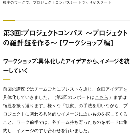
後半のワークで、プロジェクトコンパスシートづくりがスタート
第3回：プロジェクトコンパス ～プロジェクト
の羅針盤を作る～ [ワークショップ編]
ワークショップ：具体化したアイデアから、イメージを統
一していく
前回の講座ではチームごとにブレストを通じ、企画アイデアを
具体化していきました。（第2回のレポートは
こちら
）まずは
宿題を振り返ります。様々な「観察」の手法を用いながら、プ
ロジェクトに関わる具体的なイメージに近いものを探してくる
こと。ワーク前半では、各チーム持ち寄ったものをボードに集
約し、イメージのすり合わせを行いました。