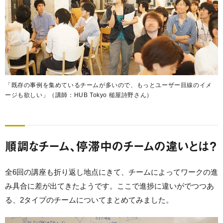
「既存の事例を集めているチームが多いので、もっとユーザー目線のイメ
ージも欲しい」（講師：HUB Tokyo 槌屋詩野さん）
順調なチーム、停滞中のチームの違いとは？
全6回の講座も折り返し地点にきて、チームによってワークの進
み具合に差が出てきたようです。ここで進捗に違いがでつつあ
る、2タイプのチームについてまとめてみました。