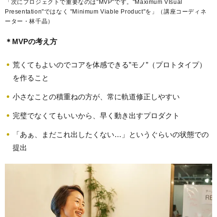
「次にプロジェクトで重要なのは"MVP"です。"Maximum VIsual
Presentation"ではなく "Minimum Viable Product"を」（講座コーディネ
ーター・林千晶）
＊MVPの考え方
荒くてもよいのでコアを体感できる”モノ”（プロトタイプ）
を作ること
小さなことの積重ねの方が、常に軌道修正しやすい
完璧でなくてもいいから、早く動き出すプロダクト
「あぁ、まだこれ出したくない…」というぐらいの状態での
提出