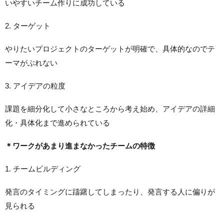
いやすいチーム作りに成功している
2. ターゲット
やりたいプロジェクトのターゲットが明確で、具体的なのでテ
ーマがぶれない
3. アイデアの粒度
課題を細分化して小さなところから考え始め、アイデアの詳細
化・具体化まで進められている
＊ワークがあまり進まなかったチームの特徴
1. チームビルディング
発言のタイミングに躊躇してしまったり、発言する人に偏りが
見られる