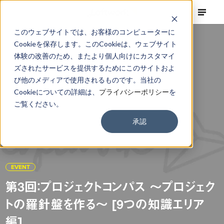
このウェブサイトでは、お客様のコンピューターに
Cookieを保存します。このCookieは、ウェブサイト
体験の改善のため、またより個人向けにカスタマイ
ズされたサービスを提供するためにこのサイトおよ
び他のメディアで使用されるものです。当社の
Cookieについての詳細は、
プライバシーポリシー
を
ご覧ください。
承認
EVENT
第3回：プロジェクトコンパス ～プロジェク
トの羅針盤を作る～ [9つの知識エリア
編]