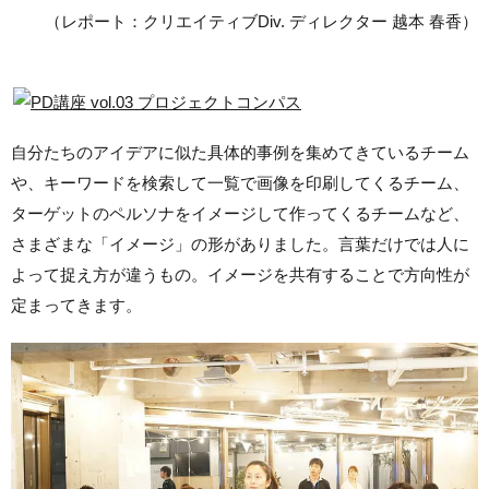
（レポート：クリエイティブDiv. ディレクター 越本 春香）
自分たちのアイデアに似た具体的事例を集めてきているチーム
や、キーワードを検索して一覧で画像を印刷してくるチーム、
ターゲットのペルソナをイメージして作ってくるチームなど、
さまざまな「イメージ」の形がありました。言葉だけでは人に
よって捉え方が違うもの。イメージを共有することで方向性が
定まってきます。