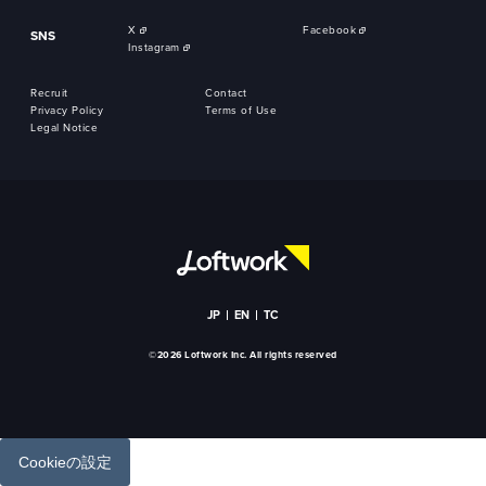
X
Facebook
SNS
Instagram
Recruit
Contact
Privacy Policy
Terms of Use
Legal Notice
JP
EN
TC
©2026 Loftwork Inc. All rights reserved
Cookieの設定