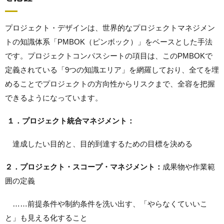
プロジェクト・デザインは、世界的なプロジェクトマネジメン
トの知識体系「PMBOK（ピンボック）」をベースとした手法
です。プロジェクトコンパスシートの項目は、このPMBOKで
定義されている「9つの知識エリア」を網羅しており、全てを埋
めることでプロジェクトの方向性からリスクまで、全容を把握
できるようになっています。
１．プロジェクト統合マネジメント：
達成したい目的と、目的到達するための目標を決める
２．プロジェクト・スコープ・マネジメント：
成果物や作業範
囲の定義
……前提条件や制約条件を洗い出す、「やらなくていいこ
と」も見える化すること