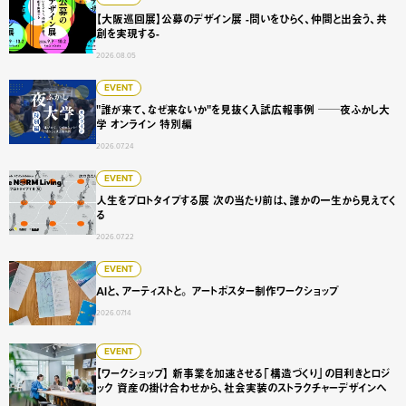
【大阪巡回展】公募のデザイン展 -問いをひらく、仲間と出会
【大阪巡回展】公募のデザイン展 -問いをひらく、仲間と出会う、共
創を実現する-
2026.08.05
"誰が来て、なぜ来ないか"を見抜く入試広報事例 ──夜ふかし
EVENT
"誰が来て、なぜ来ないか"を見抜く入試広報事例 ──夜ふかし大
学 オンライン 特別編
2026.07.24
人生をプロトタイプする展 次の当たり前は、誰かの一生から
EVENT
人生をプロトタイプする展 次の当たり前は、誰かの一生から見えてく
る
2026.07.22
AIと、アーティストと。 アートポスター制作ワークショップ
EVENT
AIと、アーティストと。 アートポスター制作ワークショップ
2026.07.14
【ワークショップ】 新事業を加速させる「構造づくり」の目
EVENT
【ワークショップ】 新事業を加速させる「構造づくり」の目利きとロジ
ック 資産の掛け合わせから、社会実装のストラクチャーデザインへ