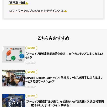
[振り返り編]
ロフトワークのプロジェクトデザインとは
こちらもおすすめ
【アーカイブ配信】商業施設と公共 - 文化のコモンズにまつ
EVENT
【アーカイブ配信】商業施設と公共 - 文化のコモンズにまつわるエト
セトラ
2026.08.07
Service Design Jam vol.4 他社のサービスを勝手に
EVENT
Service Design Jam vol.4 他社のサービスを勝手に考える新サ
ービス発想ワークショップ
2026.08.07
【アーカイブ配信】"誰が来て、なぜ来ないか"を見抜く入試広
EVENT
【アーカイブ配信】"誰が来て、なぜ来ないか"を見抜く入試広報事例
──夜ふかし大学 オンライン 特別編