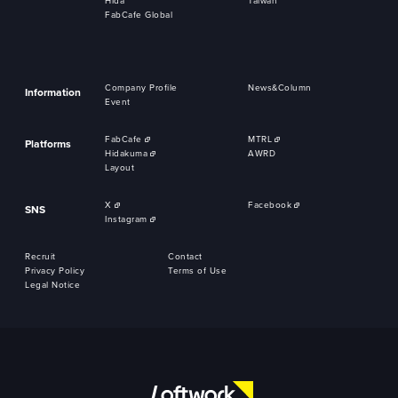
Hida
Taiwan
FabCafe Global
Company Profile
News&Column
Information
Event
FabCafe
MTRL
Platforms
Hidakuma
AWRD
Layout
X
Facebook
SNS
Instagram
Recruit
Contact
Privacy Policy
Terms of Use
Legal Notice