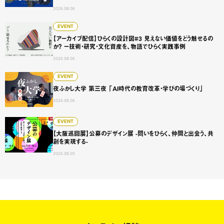
2026.08.06
【アーカイブ配信】ひらくの設計図#3 見えない価値をどう
EVENT
【アーカイブ配信】ひらくの設計図#3 見えない価値をどう魅せるの
か？ ー技術・研究・文化資産を、物語でひらく実践事例
2026.08.06
夜ふかし大学 第三夜 「AI時代の教育改革・学びの場づくり
EVENT
夜ふかし大学 第三夜 「AI時代の教育改革・学びの場づくり」
2026.08.06
【大阪巡回展】公募のデザイン展 -問いをひらく、仲間と出会
EVENT
【大阪巡回展】公募のデザイン展 -問いをひらく、仲間と出会う、共
創を実現する-
2026.08.05