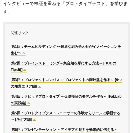
インタビューで検証を重ねる「プロトタイプテスト」を学びま
す。
関連リンク
第1回：チームビルディング 〜最適な組み合わせがイノベーションを
生む〜
第2回：ブレインストーミング～集合知を形にする方法～ [HUBの
Tips編]
第3回：プロジェクトコンパス ～プロジェクトの羅針盤を作る～ [9つ
の知識エリア編]
第4回：ラピッドプロトタイプ ～仮説検証のモデルを作る～ [FabLab
の実践編]
第5回：プロトタイプテスト～ユーザーの体験からリーンに学習する
～ [考え方編]
第6回：プレゼンテーション ～アイデアの魅力を効果的に伝える～