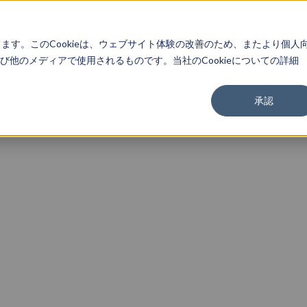
About
Service
Work
Findings
します。このCookieは、ウェブサイト体験の改善のため、またより個人
他のメディアで使用されるものです。当社のCookieについての詳細
承認