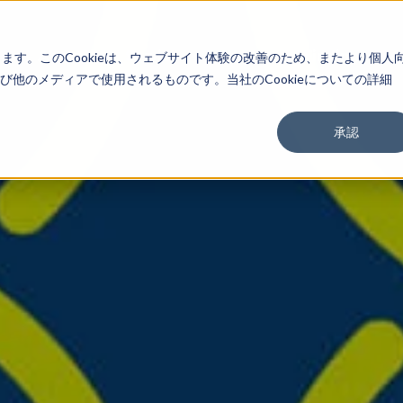
About
Service
Work
Findings
します。このCookieは、ウェブサイト体験の改善のため、またより個人
他のメディアで使用されるものです。当社のCookieについての詳細
承認