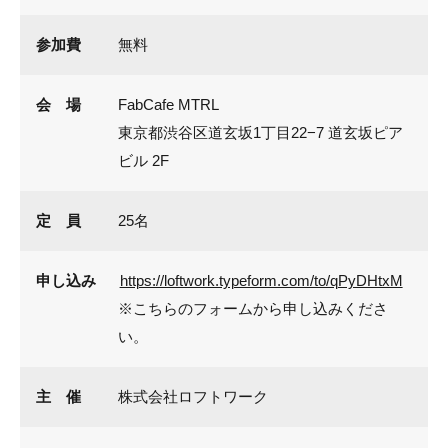
参加費
無料
会 場
FabCafe MTRL
東京都渋谷区道玄坂1丁目22−7 道玄坂ピア
ビル 2F
定 員
25名
申し込み
https://loftwork.typeform.com/to/qPyDHtxM
※こちらのフォームから申し込みくださ
い。
主 催
株式会社ロフトワーク