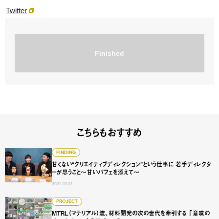
Twitter
Finished
こちらもおすすめ
甘くない“クリエイティブディレクション”という仕事に 若
FINDING
甘くない“クリエイティブディレクション”という仕事に 若手ディレクタ
ーが思うこと〜甘いパフェを添えて〜
2022.03.07
MTRL（マテリアル）流、材料開発の次の世代を牽引する 
PROJECT
MTRL（マテリアル）流、材料開発の次の世代を牽引する 「意味の