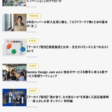
イノベーション」のアプローチ
2022.03.16
3年目メンバーが新入社員に贈る、 「ロフトワークで働くた
FINDING
3年目メンバーが新入社員に贈る、 「ロフトワークで働くための基本
の『き』」
2021.04.01
【アーカイブ配信】商業施設と公共 - 文化のコモンズにまつ
EVENT
【アーカイブ配信】商業施設と公共 - 文化のコモンズにまつわるエト
セトラ
2026.08.07
Service Design Jam vol.4 他社のサービスを勝手に
EVENT
Service Design Jam vol.4 他社のサービスを勝手に考える新サ
ービス発想ワークショップ
2026.08.07
【アーカイブ配信】"誰が来て、なぜ来ないか"を見抜く入試広
EVENT
【アーカイブ配信】"誰が来て、なぜ来ないか"を見抜く入試広報事例
──夜ふかし大学 オンライン 特別編
2026.08.06