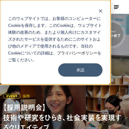
このウェブサイトでは、お客様のコンピューターに
Cookieを保存します。このCookieは、ウェブサイト
体験の改善のため、またより個人向けにカスタマイ
Finished
イベント終了
ズされたサービスを提供するためにこのサイトおよ
び他のメディアで使用されるものです。当社の
Cookieについての詳細は、
プライバシーポリシー
を
ご覧ください。
承認
EVENT
採用
【採用説明会】
技術や研究をひらき、社会実装を実現す
るクリエイティブ