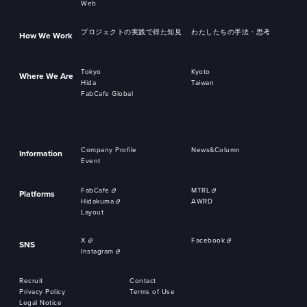
Web
プロジェクトの実践で得た知見
わたしたちの手法・思考
How We Work
Tokyo
Kyoto
Where We Are
Hida
Taiwan
FabCafe Global
Company Profile
News&Column
Information
Event
FabCafe
MTRL
Platforms
Hidakuma
AWRD
Layout
X
Facebook
SNS
Instagram
Recruit
Contact
Privacy Policy
Terms of Use
Legal Notice