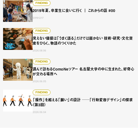
2019年夏、卒業生に会いに行く ｜ これからの話 #00
FINDING
2019年夏、卒業生に会いに行く ｜ これからの話 #00
2019.12.17
見えない価値は「うまく語る」だけでは届かない 技術・研
FINDING
見えない価値は「うまく語る」だけでは届かない 技術・研究・文化資
産をひらく、物語のつくりかた
2026.08.06
読んで訪ねるComoNeツアー 名古屋大学の中に生まれた、
FINDING
読んで訪ねるComoNeツアー 名古屋大学の中に生まれた、好奇心
が交わる場所へ
2026.06.05
「操作」を超える「願い」の設計 ──「行動変容デザイン」
FINDING
「操作」を超える「願い」の設計 ──「行動変容デザイン」の探求
（第3回）
2026.06.04