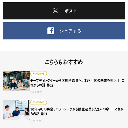
ポスト
シェアする
こちらもおすすめ
チーフディレクターから区役所職員へ。江戸川区の未来を担う 
FINDING
チーフディレクターから区役所職員へ。江戸川区の未来を担う ｜ こ
れからの話 ＃02
2020.01.21
10年ぶりの再会。ロフトワークから独立起業した2人の今 ｜ 
FINDING
10年ぶりの再会。ロフトワークから独立起業した2人の今 ｜ これか
らの話 ＃01
2019.12.25