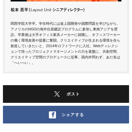
松本 亮平
（Layout Unit シニアディレクター）
関西学院大学卒。学生時代には途上国開発や国際問題を学びながら、
アメリカのNGOの海外住居建設プログラムに参加し東南アジアを歴
訪。卒業後は大手オフィス家具メーカーに就職し、オフィスワーカー
の働く環境改善や提案に奮闘。クリエイティブが生まれる環境を自ら
創造していきたいと、2014年ロフトワークに入社。Webディレクシ
ョンで培ったプロジェクトマネージメントの力を基盤に、共創空間、
クリエイティブ空間のプロデュースに従事。国内外問わず、あだ名は
「へいへい」。
ポスト
シェアする