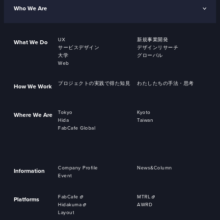
Who We Are
UX
新規事業開発
What We Do
サービスデザイン
デザインリサーチ
大学
グローバル
Web
プロジェクトの実践で得た知見
わたしたちの手法・思考
How We Work
Tokyo
Kyoto
Where We Are
Hida
Taiwan
FabCafe Global
Company Profile
News&Column
Information
Event
FabCafe
MTRL
Platforms
Hidakuma
AWRD
Layout