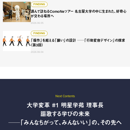
読んで訪ねるComoNeツアー 名古屋大学の中に生まれた、
FINDING
読んで訪ねるComoNeツアー 名古屋大学の中に生まれた、好奇心
が交わる場所へ
2026.06.05
「操作」を超える「願い」の設計 ──「行動変容デザイン」
FINDING
「操作」を超える「願い」の設計 ──「行動変容デザイン」の探求
（第3回）
2026.06.04
Next Contents
大学変革 #1 明星学苑 理事長
謳歌する学びの未来
──「みんなちがって、みんないい」の、その先へ