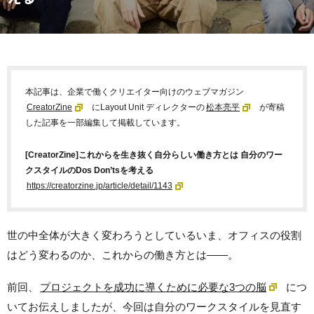
本記事は、企業で働くクリエイター向けのウェブマガジン
CreatorZine
にLayout Unit ディレクターの
松本亮平
が寄稿
した記事を一部編集して掲載しています。
[CreatorZine]これからを生き抜く自分らしい働き方とは 自分のワー
クスタイルのDos Don’tsを考える
https://creatorzine.jp/article/detail/1143
世の中全体が大きく変わろうとしているいま、オフィスの役割
はどう変わるのか、これからの働き方とは――。
前回、
プロジェクトを成功に導くために必要な3つの脳
につ
いてお伝えしましたが、今回は自分のワークスタイルを見直す