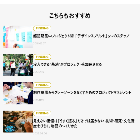
こちらもおすすめ
超短期集中プロジェクト術 「デザインスプリント」5つのス
FINDING
超短期集中プロジェクト術 「デザインスプリント」5つのステップ
2018.03.07
没入できる“基地”がプロジェクトを加速させる
FINDING
没入できる“基地”がプロジェクトを加速させる
2017.01.15
制作現場からグレーゾーンをなくすためのプロジェクトマネ
FINDING
制作現場からグレーゾーンをなくすためのプロジェクトマネジメント
2015.11.19
見えない価値は「うまく語る」だけでは届かない 技術・研
FINDING
見えない価値は「うまく語る」だけでは届かない 技術・研究・文化資
産をひらく、物語のつくりかた
2026.08.06