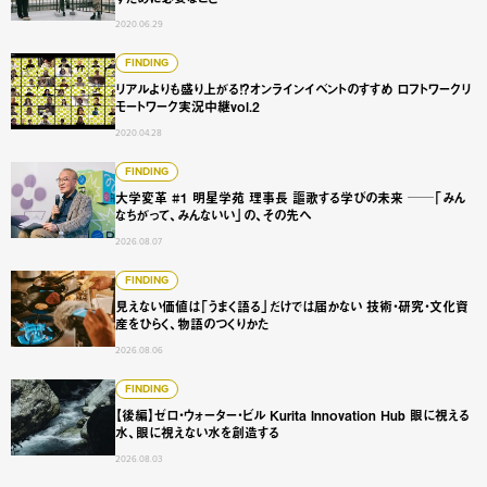
2020.06.29
リアルよりも盛り上がる！？オンラインイベントのすすめ ロフ
FINDING
リアルよりも盛り上がる！？オンラインイベントのすすめ ロフトワークリ
モートワーク実況中継vol.2
2020.04.28
大学変革 #1 明星学苑 理事長 謳歌する学びの未来 ──「
FINDING
大学変革 #1 明星学苑 理事長 謳歌する学びの未来 ──「みん
なちがって、みんないい」の、その先へ
2026.08.07
見えない価値は「うまく語る」だけでは届かない 技術・研
FINDING
見えない価値は「うまく語る」だけでは届かない 技術・研究・文化資
産をひらく、物語のつくりかた
2026.08.06
【後編】ゼロ・ウォーター・ビル Kurita Innovation 
FINDING
【後編】ゼロ・ウォーター・ビル Kurita Innovation Hub 眼に視える
水、眼に視えない水を創造する
2026.08.03