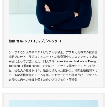
加藤 修平
（クリエイティブディレクター）
ケープタウン大学サステナビリティ学修士。アフリカ地域での鉱物資
源開発に伴う、周辺コミュニティへの影響調査をエスノグラフィ調査
手法によって実施。また、同大学内Hasso Plattner Institute of Design
Thinking （通称d-school）において、デザイン思考コーチとして学
生、社会人の指導を行う。過去に携わった案件は、民間金融機関内に
て、多部署横断型のチームを率いて新サービスの開発及び、デザイン
思考の社内への浸透を促すためのプロジェクト等多数。