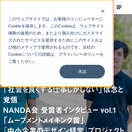
このウェブサイトでは、お客様のコンピューターに
Cookieを保存します。このCookieは、ウェブサイト
体験の改善のため、またより個人向けにカスタマイ
ズされたサービスを提供するためにこのサイトおよ
び他のメディアで使用されるものです。当社の
Cookieについての詳細は、
プライバシーポリシー
を
ご覧ください。
承認
FINDING
加藤 修平,
加藤 大雅,
高井 勇輝,
長島 絵未,
松永 篤
2020.09.09
「社会を良くする仕事しかしない」信念と
覚悟
NANDA会 受賞者インタビュー vol.1
「ムーブメントメイキング賞」
『中小企業のデザイン経営』プロジェクト