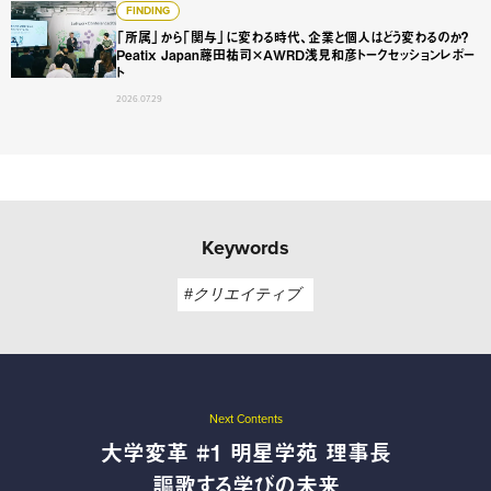
「所属」から「関与」に変わる時代、企業と個人はどう変わるのか？
FINDING
「所属」から「関与」に変わる時代、企業と個人はどう変わるのか？
Peatix Japan藤田祐司×AWRD浅見和彦トークセッションレポー
ト
2026.07.29
Keywords
#クリエイティブ
Next Contents
大学変革 #1 明星学苑 理事長
謳歌する学びの未来