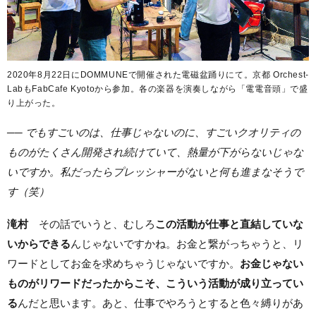
2020年8月22日にDOMMUNEで開催された電磁盆踊りにて。京都 Orchest-
LabもFabCafe Kyotoから参加。各の楽器を演奏しながら「電電音頭」で盛
り上がった。
── でもすごいのは、仕事じゃないのに、すごいクオリティの
ものがたくさん開発され続けていて、熱量が下がらないじゃな
いですか。私だったらプレッシャーがないと何も進まなそうで
す（笑）
滝村
その話でいうと、むしろ
この活動が仕事と直結していな
いからできる
んじゃないですかね。お金と繋がっちゃうと、リ
ワードとしてお金を求めちゃうじゃないですか。
お金じゃない
ものがリワードだったからこそ、こういう活動が成り立ってい
る
んだと思います。あと、仕事でやろうとすると色々縛りがあ