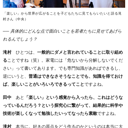
「楽しい」から世界が広がることを子どもたちに見てもらいたいと語る滝
村さん（中央）
── 具体的にどんな点で面白いことを若者たちに見せてあげら
れるんでしょう？
滝村
ひとつは、
一般的にダメと言われていることに取り組め
る
ことですね（笑）。家電には「危ないから分解しないでくだ
さい」って書いてあります。でも専門知識があればできるし、
逆にいうと、
普通はできなさそうなことでも、知識を得ておけ
ば、楽しいことがいろいろできるってこと
ですよね。
田中
あと
「楽しい」という感覚から入ったら、これはどうな
っているんだろう？という探究心に繋がって、結果的に科学や
技術が楽しくなって勉強したいってなったら素敵
ですよね。
滝村
本当に。好きの原点をどう作るのかというのは本当に大