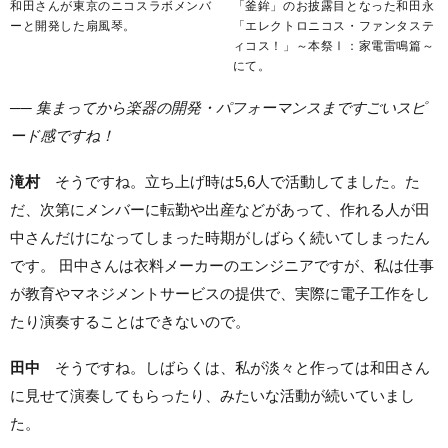
和田さんが東京のニコスラボメンバ
「釜鉾」のお披露目となった和田永
ーと開発した扇風琴。
「エレクトロニコス・ファンタステ
ィコス！」～本祭Ⅰ：家電雷鳴篇～
にて。
── 集まってから楽器の開発・パフォーマンスまですごいスピ
ード感ですね！
滝村
そうですね。立ち上げ時は5,6人で活動してました。た
だ、次第にメンバーに転勤や出産などがあって、作れる人が田
中さんだけになってしまった時期がしばらく続いてしまったん
です。 田中さんは衣料メーカーのエンジニアですが、私は仕事
が教育やマネジメントサービスの提供で、実際に電子工作をし
たり演奏することはできないので。
田中
そうですね。しばらくは、私が淡々と作っては和田さん
に見せて演奏してもらったり、みたいな活動が続いていまし
た。