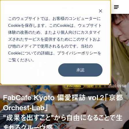
このウェブサイトでは、お客様のコンピューターに
Cookieを保存します。このCookieは、ウェブサイト
体験の改善のため、またより個人向けにカスタマイ
ズされたサービスを提供するためにこのサイトおよ
び他のメディアで使用されるものです。当社の
Cookieについての詳細は、
プライバシーポリシー
を
ご覧ください。
承認
FINDING
浦野 奈美
2020.09.08
FabCafe Kyoto 偏愛探訪 vol.2「京都
Orchest-Lab」
”成果を出すこと”から自由になることで生
まれるグルーヴ感