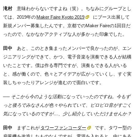
滝村
意味わからないですよね（笑）。ちなみにグループとし
ては、2019年の
Maker Faire Kyoto 2019
にブース出展して
新規メンバー募集したんです。京都でのMaker Faireの1回目だ
ったので、なかなかアクティブな人が多かった印象でした。
田中
あと、このとき集まったメンバーで良かったのが、エン
ジニアリングができて、かつ、電子音楽を演奏できる人が結構
いたことです。僕は作る専門ですが、演奏もできる人がいる
と、感が働くので、色々とアイデアが広がっていくし、すぐ実
装しちゃったりアレンジが進むので面白いです。
── そこから今のような活動になっていったのですね。今もず
っと後ろでみなさんが色々やられていて、ピロピロ音がすごく
気になっているのですが…、少し紹介していただけませんか？
田中
まずこれが
タワーファンコーダー
です。タワー型の
扇風機を改造したものなんですが、電源を入れると、中にある