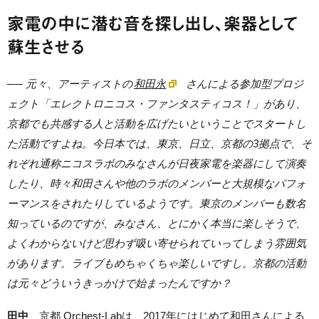
家電の中に潜む音を探し出し、楽器として
蘇生させる
── 元々、アーティストの
和田永
さんによる参加型プロジ
ェクト「エレクトロニコス・ファンタスティコス！」があり、
京都でも共感する人と活動を広げたいということでスタートし
た活動ですよね。今日本では、東京、日立、京都の3拠点で、そ
れぞれ通称ニコスラボのみなさんが日夜家電を楽器にして演奏
したり、時々和田さんや他のラボのメンバーと大規模なパフォ
ーマンスをされたりしているようです。東京のメンバーも数名
知っているのですが、みなさん、とにかく本当に楽しそうで、
よくわからないけど思わず吸い寄せられていってしまう雰囲気
があります。ライブもめちゃくちゃ楽しいですし。京都の活動
は元々どういうきっかけで始まったんですか？
田中
京都 Orchest-Labは、2017年にはじめて和田さんによる