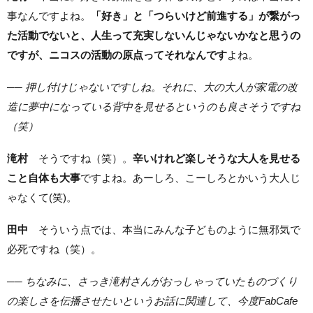
事なんですよね。
「好き」と「つらいけど前進する」が繋がっ
た活動でないと、人生って充実しないんじゃないかなと思うの
ですが、ニコスの活動の原点ってそれなんです
よね。
── 押し付けじゃないですしね。それに、大の大人が家電の改
造に夢中になっている背中を見せるというのも良さそうですね
（笑）
滝村
そうですね（笑）。
辛いけれど楽しそうな大人を見せる
こと自体も大事
ですよね。あーしろ、こーしろとかいう大人じ
ゃなくて(笑)。
田中
そういう点では、本当にみんな子どものように無邪気で
必死ですね（笑）。
── ちなみに、さっき滝村さんがおっしゃっていたものづくり
の楽しさを伝播させたいというお話に関連して、今度FabCafe