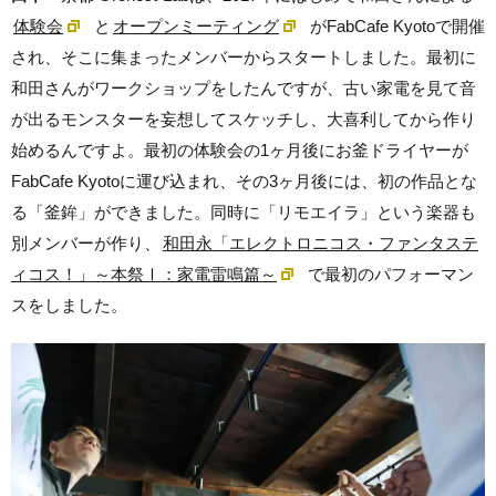
体験会
と
オープンミーティング
がFabCafe Kyotoで開催
され、そこに集まったメンバーからスタートしました。最初に
和田さんがワークショップをしたんですが、古い家電を見て音
が出るモンスターを妄想してスケッチし、大喜利してから作り
始めるんですよ。最初の体験会の1ヶ月後にお釜ドライヤーが
FabCafe Kyotoに運び込まれ、その3ヶ月後には、初の作品とな
る「釜鉾」ができました。同時に「リモエイラ」という楽器も
別メンバーが作り、
和田永「エレクトロニコス・ファンタステ
ィコス！」～本祭Ⅰ：家電雷鳴篇～
で最初のパフォーマン
スをしました。