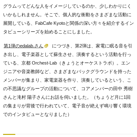
グラムってどんな人をイメージしているのか、少しわかりにく
いかもしれません。そこで、個人的な衝動をさまざまな活動に
展開している、FabCafe Kyotoと関係の深い方々を紹介するイン
タビューシリーズを始めることにしました。
第1弾のedalab.さん
につづき、第2弾は、家電に眠る音を引
き出し、電子楽器として蘇生させ、演奏するという活動を行っ
ている、京都 Orchest-Lab（きょうとオーケストラボ）。エン
ジニアや音楽教師など、さまざまなバックグラウンドを持った
メンバーが集まり、家電楽器を作り、演奏しているという、こ
の不思議なグループの活動について、コアメンバーの田中 秀樹
さんと滝村 陽子さんにお話を伺いました。（ちょうど月に1回
の集まりが背後で行われていて、電子音が絶えず鳴り響く環境
でのインタビューとなりました）