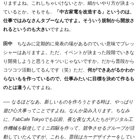
りますよね。これしちゃいけないとか、細かいやり方が決まっ
ているとか。そもそも、
「中古家電を改造する」というのは、
仕事ではみなさんタブーなんですよ。そういう規制から開放さ
れるというのも大きい
ですよね。
田中
ちなみに定期的に発表の場があるのでいい意味でプレッ
シャーはありますよ。ただ、イベントが決まった段階でいきな
り開発しようと思うとキツいじゃないですか。だから普段から
コツコツ活動してるんです（笑）ただ、
何ができあがるかわか
らないもを作っているので、仕事みたいに目標を決めて作るも
のとは違う
んですよね。
── なるほどなあ。新しいものを作ろうとする時は、やっぱり
遊び心大事ってことですよね。なんか染み入ります。ちなみ
に、FabCafe Tokyoでも以前、夜な夜な大人たちがデジタル工
作機械を駆使してミニ四駆を作って、競争させるグループが活
動していたんですが、これも、普段はカーデザイナーをしてい