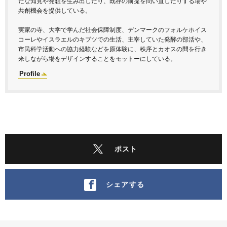
たな知見や発想を生み出したり、既存の前提を問い直したりする場や
共創機会を提供している。
実家の寺、大学で学んだ社会保障制度、デンマークのフォルケホイス
コーレやイスラエルのキブツでの生活、主宰していた発酵の部活や、
市民科学活動への協力経験などを原体験に、秩序とカオスの間を行き
来しながら場をデザインすることをモットーにしている。
Profile
ポスト
シェアする