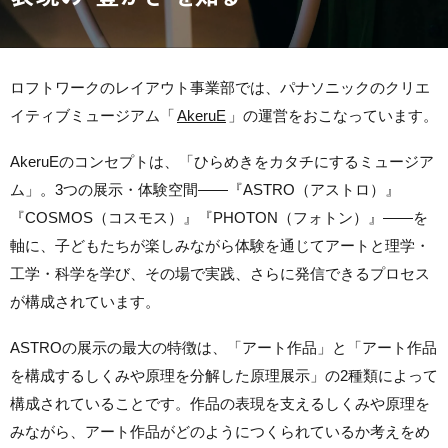
ロフトワークのレイアウト事業部では、パナソニックのクリエ
イティブミュージアム「
AkeruE
」の運営をおこなっています。
AkeruE
のコンセプトは、「ひらめきをカタチにするミュージア
ム」。
3
つの展示・体験空間
——
『
ASTRO（アストロ）
』
『
COSMOS（コスモス）
』『
PHOTON（フォトン）
』
——
を
軸に、子どもたちが楽しみながら体験を通じてアートと理学・
工学・科学を学び、その場で実践、さらに発信できるプロセス
が構成されています。
ASTRO
の展示
の最大の特徴は、
「アート作品」と「アート作品
を構成するしくみや原理を分解した原理展示」の
2
種類によって
構成されていることです。作品の表現を支えるしくみや原理を
みながら、アート作品がどのようにつくられているか考えをめ