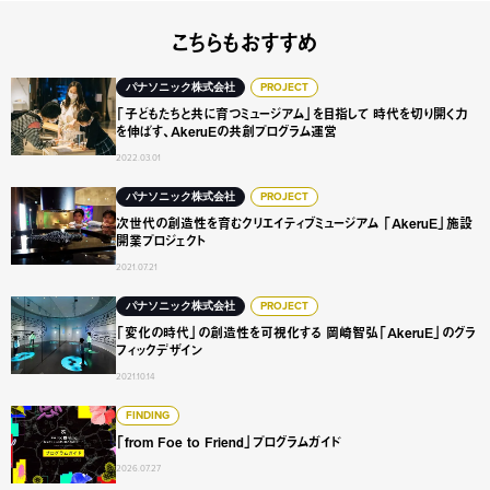
こちらもおすすめ
「子どもたちと共に育つミュージアム」を目指して 時代を切り
パナソニック株式会社
PROJECT
「子どもたちと共に育つミュージアム」を目指して 時代を切り開く力
を伸ばす、AkeruEの共創プログラム運営
2022.03.01
次世代の創造性を育むクリエイティブミュージアム 「Aker
パナソニック株式会社
PROJECT
次世代の創造性を育むクリエイティブミュージアム 「AkeruE」施設
開業プロジェクト
2021.07.21
「変化の時代」の創造性を可視化する 岡崎智弘「AkeruE
パナソニック株式会社
PROJECT
「変化の時代」の創造性を可視化する 岡崎智弘「AkeruE」のグラ
フィックデザイン
2021.10.14
「from Foe to Friend」プログラムガイド
FINDING
「from Foe to Friend」プログラムガイド
2026.07.27