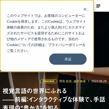
このウェブサイトでは、お客様のコンピューターに
Cookieを保存します。このCookieは、ウェブサイト
体験の改善のため、またより個人向けにカスタマイ
ズされたサービスを提供するためにこのサイトおよ
び他のメディアで使用されるものです。当社の
Cookieについての詳細は、
プライバシーポリシー
を
ご覧ください。
承認
FINDING
野島 稔喜,
越本 春香
2023.06.29
視覚言語の世界にふれる
——前編：インタラクティブな体験で、手話
表現の“豊かさ”を知る