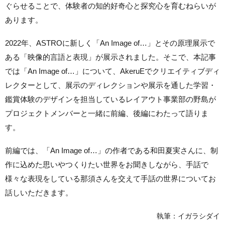
ぐらせることで
、
体験者の知的好奇心と探究心を
育むねらいが
あります
。
2022
年、ASTROに新しく「
An Image of…
」とその原理展示で
ある「映像的言語と表現」が展示されました。そこで、本記事
では「
An Image of…
」について、
AkeruE
でクリエイティブディ
レクターとして、展示のディレクションや展示を通した学習・
鑑賞体験のデザインを担当しているレイアウト事業部の野島が
プロジェクトメンバーと一緒に前編、後編にわたって語りま
す。
前編では、「An Image of…」の作者である和田夏実さんに
、
制
作に込めた思いや
つくりたい
世界をお聞きしながら、手話で
様々な表現をしている那須さんを交えて手話の世界についてお
話しいただきます。
執筆：イガラシダイ