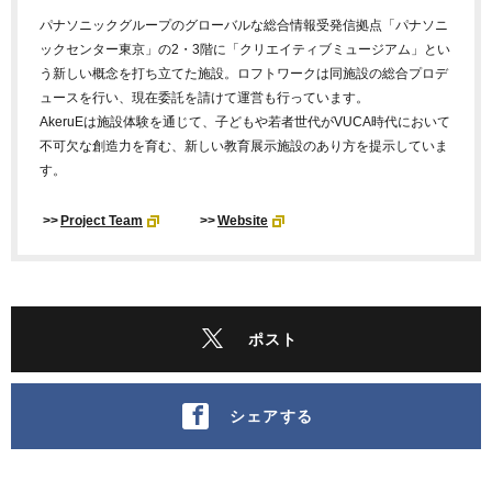
パナソニックグループのグローバルな総合情報受発信拠点「パナソニ
ックセンター東京」の2・3階に「クリエイティブミュージアム」とい
う新しい概念を打ち立てた施設。ロフトワークは同施設の総合プロデ
ュースを行い、現在委託を請けて運営も行っています。
AkeruEは施設体験を通じて、子どもや若者世代がVUCA時代において
不可欠な創造力を育む、新しい教育展示施設のあり方を提示していま
す。
>>
Project Team
>>
Website
ポスト
シェアする