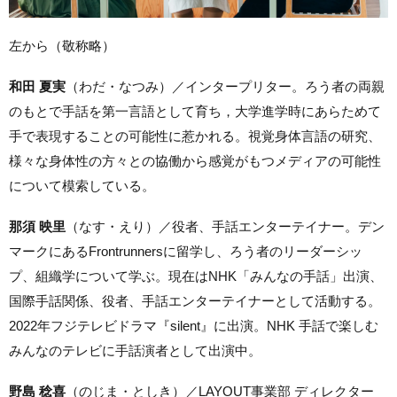
左から
（敬称略）
和田 夏実
（わだ・なつみ
）
／インター
プリター。
ろう者の両親
のもとで手話を第一言語として育ち，大学進学時にあらためて
手で表現することの可能性に惹かれる。視覚身体言語の研究、
様々な身体性の方々との協働から感覚がもつメディアの可能性
について模索している。
那須 映里
（なす・えり）
／役者、手話エンターテイナー。
デン
マークにあるFrontrunnersに留学し、ろう者のリーダーシッ
プ、組織学について学ぶ。現在はNHK「みんなの手話」出演、
国際手話関係、役者、手話エンターテイナーとして活動する。
2022年フジテレビドラマ『silent』に出演。NHK 手話で楽しむ
みんなのテレビに手話演者として出演中。
野島 稔喜
（のじま・としき）／
LAYOUT事業部
ディレクター