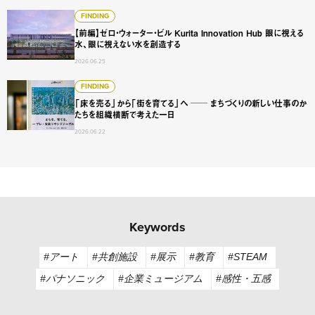
【前編】ゼロ・ウォーター・ビル Kurita Innovation 
FINDING
【前編】ゼロ・ウォーター・ビル Kurita Innovation Hub 眼に視える
水、眼に視えない水を創造する
2026.06.25
「床を売る」から「街を育てる」へ ── まちづくりの新し
FINDING
「床を売る」から「街を育てる」へ ── まちづくりの新しい仕事のか
たちを組織横断で考えた一日
2026.06.22
Keywords
#アート
#共創施設
#展示
#教育
#STEAM
#パナソニック
#企業ミュージアム
#感性・五感