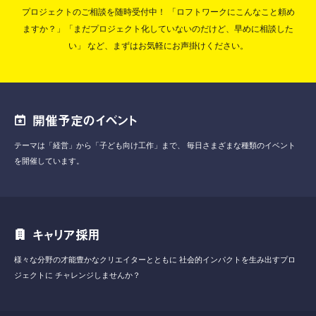
プロジェクトのご相談を随時受付中！
「ロフトワークにこんなこと頼め
ますか？」「まだプロジェクト化していないのだけど、早めに相談した
い」
など、まずはお気軽にお声掛けください。
開催予定のイベント
テーマは「経営」から「子ども向け工作」まで、
毎日さまざまな種類のイベント
を開催しています。
キャリア採用
様々な分野の才能豊かなクリエイターとともに
社会的インパクトを生み出すプロ
ジェクトに
チャレンジしませんか？