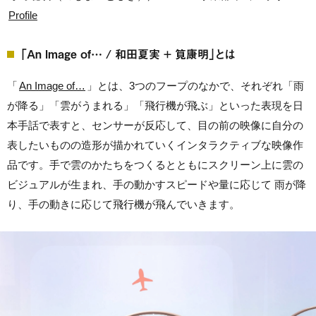
Profile
「An Image of… / 和田夏実 + 筧康明」とは
「
An Image of…
」とは、3つ
のフープのなかで、それぞれ
「⾬
が降る」「雲がうまれる」「飛行機が⾶ぶ」といった表現を⽇
本手話で表すと、センサーが反応して
、
目の前
の映像
に⾃分の
表したいものの造形が描かれていくインタラクティブな映像作
品です。手で雲のかたちをつくると
とも
にスクリーン上に雲の
ビジュアルが⽣まれ、手の動かすスピードや量に応じて
⾬が
降
り
、手の動きに応じて⾶⾏機が⾶んでいきます。