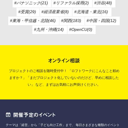
#パナソニック(21)
#リファラル採用(2)
#渋谷(48)
#受賞(29)
#経済産業省(8)
#北海道・東北(16)
#東海・甲信越・北陸(46)
#関西(183)
#中国・四国(12)
#九州・沖縄(14)
#OpenCU(0)
オンライン相談
プロジェクトのご相談を随時受付中！
「ロフトワークにこんなこと頼め
ますか？」「まだプロジェクト化していないのだけど、早めに相談した
い」
など、まずはお気軽にお声掛けください。
開催予定のイベント
テーマは「経営」から「子ども向け工作」まで、
毎日さまざまな種類のイベント