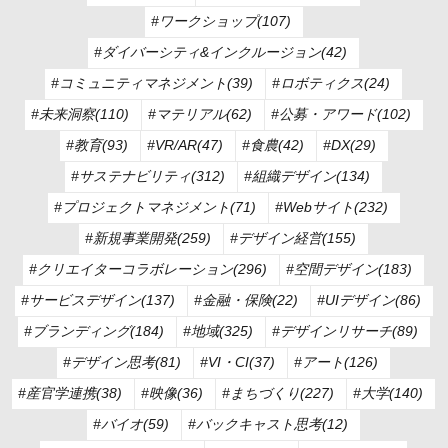
#ワークショップ(107)
#ダイバーシティ&インクルージョン(42)
#コミュニティマネジメント(39)
#ロボティクス(24)
#未来洞察(110)
#マテリアル(62)
#公募・アワード(102)
#教育(93)
#VR/AR(47)
#食農(42)
#DX(29)
#サステナビリティ(312)
#組織デザイン(134)
#プロジェクトマネジメント(71)
#Webサイト(232)
#新規事業開発(259)
#デザイン経営(155)
#クリエイターコラボレーション(296)
#空間デザイン(183)
#サービスデザイン(137)
#金融・保険(22)
#UIデザイン(86)
#ブランディング(184)
#地域(325)
#デザインリサーチ(89)
#デザイン思考(81)
#VI・CI(37)
#アート(126)
#産官学連携(38)
#映像(36)
#まちづくり(227)
#大学(140)
#バイオ(59)
#バックキャスト思考(12)