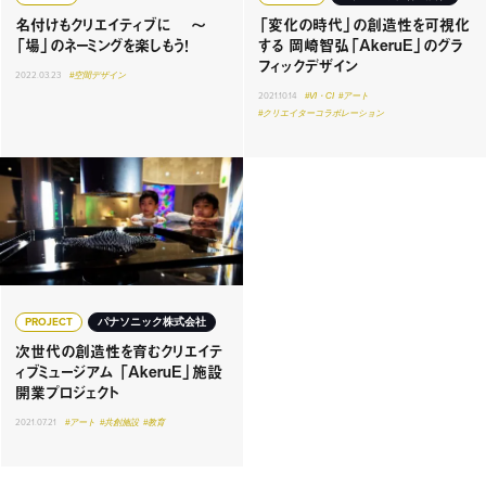
名付けもクリエイティブに 〜
「変化の時代」の創造性を可視化
「場」のネーミングを楽しもう！
する 岡崎智弘「AkeruE」のグラ
フィックデザイン
2022.03.23
#空間デザイン
2021.10.14
#VI・CI
#アート
#クリエイターコラボレーション
PROJECT
パナソニック株式会社
次世代の創造性を育むクリエイテ
ィブミュージアム 「AkeruE」施設
開業プロジェクト
2021.07.21
#アート
#共創施設
#教育