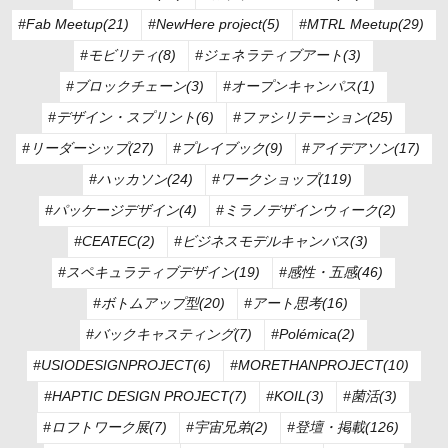
#Fab Meetup(21)
#NewHere project(5)
#MTRL Meetup(29)
#モビリティ(8)
#ジェネラティブアート(3)
#ブロックチェーン(3)
#オープンキャンパス(1)
#デザイン・スプリント(6)
#ファシリテーション(25)
#リーダーシップ(27)
#プレイブック(9)
#アイデアソン(17)
#ハッカソン(24)
#ワークショップ(119)
#パッケージデザイン(4)
#ミラノデザインウィーク(2)
#CEATEC(2)
#ビジネスモデルキャンバス(3)
#スペキュラティブデザイン(19)
#感性・五感(46)
#ボトムアップ型(20)
#アート思考(16)
#バックキャスティング(7)
#Polémica(2)
#USIODESIGNPROJECT(6)
#MORETHANPROJECT(10)
#HAPTIC DESIGN PROJECT(7)
#KOIL(3)
#菌活(3)
#ロフトワーク展(7)
#宇宙兄弟(2)
#登壇・掲載(126)