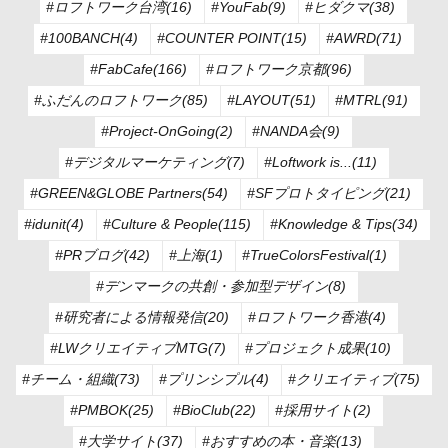
#ロフトワーク台湾(16)
#YouFab(9)
#ヒダクマ(38)
#100BANCH(4)
#COUNTER POINT(15)
#AWRD(71)
#FabCafe(166)
#ロフトワーク京都(96)
#ふだんのロフトワーク(85)
#LAYOUT(51)
#MTRL(91)
#Project-OnGoing(2)
#NANDA会(9)
#デジタルマーケティング(7)
#Loftwork is...(11)
#GREEN&GLOBE Partners(54)
#SFプロトタイピング(21)
#idunit(4)
#Culture & People(115)
#Knowledge & Tips(34)
#PRブログ(42)
#上海(1)
#TrueColorsFestival(1)
#デンマークの共創・参加型デザイン(8)
#研究者による情報発信(20)
#ロフトワーク香港(4)
#LWクリエイティブMTG(7)
#プロジェクト成果(10)
#チーム・組織(73)
#プリンシプル(4)
#クリエイティブ(75)
#PMBOK(25)
#BioClub(22)
#採用サイト(2)
#大学サイト(37)
#おすすめの本・音楽(13)