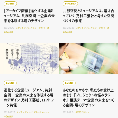
EVENT
FINDING
【アーカイブ配信】進化する企業ミ
共創空間とミュージアムは、溶け合
ュージアム、共創空間 ー企業の未
っていく 乃村工藝社と考えた空間
来を体現する場のデザイン
づくりの未来
2025.06.17
#ブランディング
#ワークスペース
2025.06.05
#ブランディング
#ワークスペース
#共創施設
#共創施設
EVENT
EVENT
進化する企業ミュージアム、共創
あなたのもやもや、私たちが受け止
空間 ー企業の未来を体現する場
めます 「プロジェクトお悩みラジ
のデザイン 乃村工藝社、ロフトワ
オ」 相談テーマ：企業の未来をつく
ーク共催
る空間・場のデザイン
2025.03.27
#ブランディング
#ワークスペース
2025.02.19
#空間デザイン
#共創施設