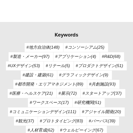
Keywords
#地方自治体(148)
#コンソーシアム(25)
#製造・メーカー(97)
#アプリケーション(4)
#R&D(68)
#UXデザイン(53)
#リテール(5)
#プロダクトデザイン(51)
#建設・建築(61)
#グラフィックデザイン(9)
#都市開発・エリアマネジメント(89)
#共創施設(93)
#医療・ヘルスケア(21)
#展示(72)
#スタートアップ(37)
#ワークスペース(17)
#研究機関(51)
#コミュニケーションデザイン(111)
#アジャイル開発(20)
#観光(37)
#プロトタイピング(83)
#パーパス(39)
#人材育成(62)
#ウェルビーイング(67)