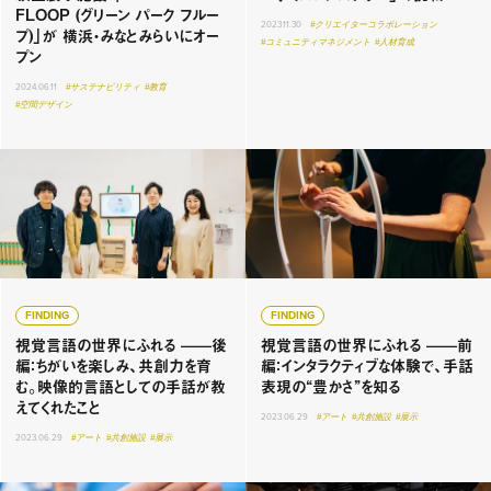
FLOOP (グリーン パーク フルー
2023.11.30
#クリエイターコラボレーション
プ)」が 横浜・みなとみらいにオー
#コミュニティマネジメント
#人材育成
プン
2024.06.11
#サステナビリティ
#教育
#空間デザイン
FINDING
FINDING
視覚言語の世界にふれる ——後
視覚言語の世界にふれる ——前
編：ちがいを楽しみ、共創力を育
編：インタラクティブな体験で、手話
む。映像的言語としての手話が教
表現の“豊かさ”を知る
えてくれたこと
2023.06.29
#アート
#共創施設
#展示
2023.06.29
#アート
#共創施設
#展示