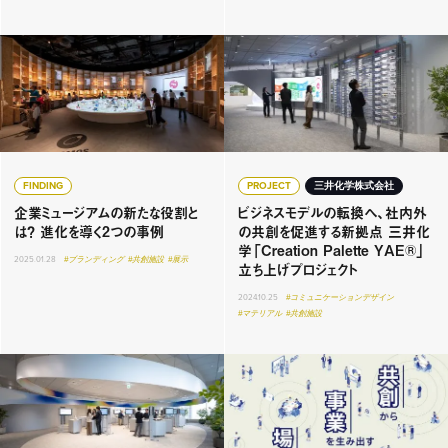
FINDING
PROJECT
三井化学株式会社
企業ミュージアムの新たな役割と
ビジネスモデルの転換へ、社内外
は？ 進化を導く2つの事例
の共創を促進する新拠点 三井化
学「Creation Palette YAE®」
2025.01.28
#ブランディング
#共創施設
#展示
立ち上げプロジェクト
2024.10.25
#コミュニケーションデザイン
#マテリアル
#共創施設