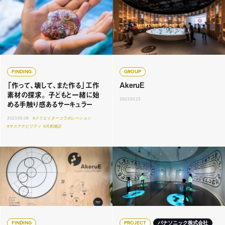
FINDING
GROUP
「作って、壊して、また作る」工作
AkeruE
素材の探求。 子どもと一緒に始
2023.03.23
める手触り感あるサーキュラー
2023.05.08
#クリエイターコラボレーション
#サステナビリティ
#共創施設
FINDING
PROJECT
パナソニック株式会社