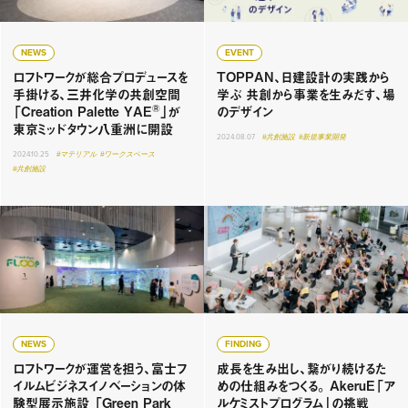
NEWS
EVENT
ロフトワークが総合プロデュースを
TOPPAN、日建設計の実践から
手掛ける、三井化学の共創空間
学ぶ 共創から事業を生みだす、場
®
「Creation Palette YAE
」が
のデザイン
東京ミッドタウン八重洲に開設
2024.08.07
#共創施設
#新規事業開発
2024.10.25
#マテリアル
#ワークスペース
#共創施設
NEWS
FINDING
ロフトワークが運営を担う、富士フ
成長を生み出し、繋がり続けるた
イルムビジネスイノベーションの体
めの仕組みをつくる。 AkeruE「ア
験型展示施設 「Green Park
ルケミストプログラム」の挑戦