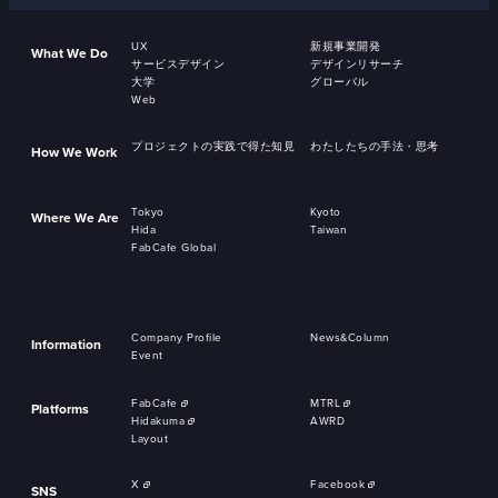
UX
新規事業開発
What We Do
サービスデザイン
デザインリサーチ
大学
グローバル
Web
プロジェクトの実践で得た知見
わたしたちの手法・思考
How We Work
Tokyo
Kyoto
Where We Are
Hida
Taiwan
FabCafe Global
Company Profile
News&Column
Information
Event
FabCafe
MTRL
Platforms
Hidakuma
AWRD
Layout
X
Facebook
SNS