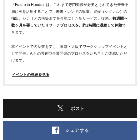
『Future in Hands』は、これまで専門知識が必要とされてきた未来予
測にAIを活用することで、未来トレンドの収集、兆候（シグナル）の
抽出、シナリオの構築までを可能にした新サービス。従来、
数週間〜
数ヶ月を要していたリサーチプロセスを、約2時間に凝縮して体験
で
きます。
本イベントでの反響を受け、東京・大阪でワークショップイベントと
して開催。AIとの共創型事業開発のプロセスをいち早くご体感いただ
けます。
イベントの詳細を見る
ポスト
シェアする