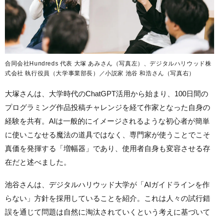
合同会社Hundreds 代表 大塚 あみさん（写真左）、デジタルハリウッド株
式会社 執行役員（大学事業部長）／小説家 池谷 和浩さん（写真右）
大塚さんは、大学時代のChatGPT活用から始まり、100日間の
プログラミング作品投稿チャレンジを経て作家となった自身の
経験を共有。AIは一般的にイメージされるような初心者が簡単
に使いこなせる魔法の道具ではなく、専門家が使うことでこそ
真価を発揮する「増幅器」であり、使用者自身も変容させる存
在だと述べました。
池谷さんは、デジタルハリウッド大学が「AIガイドラインを作
らない」方針を採用していることを紹介。これは人々の試行錯
誤を通じて問題は自然に淘汰されていくという考えに基づいて