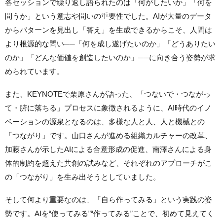
各セッションで繰り返し語られたのは「何がしたいか」「何を
問うか」という意志や問いの重要性でした。AIが大量のデータ
からパターンを見出し「答え」を生成できるからこそ、人間は
より根源的な問い──「何を成し遂げたいのか」「どうありたい
のか」「どんな価値を創造したいのか」──に向き合う姿勢が求
められています。
また、KEYNOTEで栗原さんが語った、「つないで・つながっ
て・腑に落ちる」プロセスに象徴されるように、AI時代のイノ
ベーションの源泉となるのは、多様な人と人、人と機械との
「つながり」です。山口さんが進める組織カルチャーの改革、
加藤さんが示したAIによる合意形成の促進、南澤さんによる身
体的制約を超えた共創の試みなど、それぞれのアプローチがこ
の「つながり」を生み出そうとしていました。
そして何より重要なのは、「自ら作ってみる」という実践の姿
勢です。AIを“使ってみる”“作ってみる”ことで、初めて見えてく