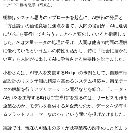
ークCPO 棚橋 弘季（写真左）
棚橋はシステム思考のアプローチを起点に、AI技術の発展と
「方法論」の価値変容に焦点を当て、人間の役割が「AIに適切
に“方法”を実行してもらう」ことへと変化していると指摘しま
した。AIは大量データの処理に長け、人間は他者の内面の理解
に優れているという互いの特性を活かし、特に「社会に届かな
い声」を人間が抽出してAIに学習させる重要性を説きました。
小松さんは、AI導入を支援するRidge-iの事例として、自動車部
品設計のリスク予測の精度を高めるシステム構築や、衛星デー
タの解析を行うアプリケーション開発などを紹介。「データ・
AIがUXを主導する時代に”主導権”を握るのは、サービスを作る
企業なのか、モデルを提供するAI企業なのか、データを保有す
るプラットフォーマーなのか」という問いを投げかけました。
議論では、現在のAI活用の多くが既存業務の効率化にとどまっ