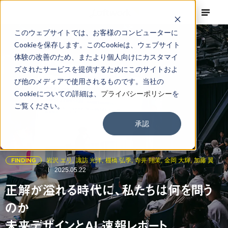
このウェブサイトでは、お客様のコンピューターに
Cookieを保存します。このCookieは、ウェブサイト
体験の改善のため、またより個人向けにカスタマイ
ズされたサービスを提供するためにこのサイトおよ
び他のメディアで使用されるものです。当社の
Cookieについての詳細は、
プライバシーポリシー
を
ご覧ください。
承認
FINDING
岩沢 エリ,
諏訪 光洋,
棚橋 弘季,
寺井 翔茉,
金岡 大輝,
加藤 翼
2025.05.22
正解が溢れる時代に、私たちは何を問う
のか
未来デザインとAI 速報レポート