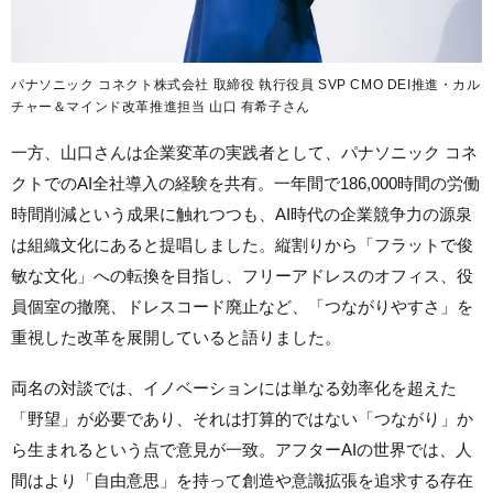
パナソニック コネクト株式会社 取締役 執行役員 SVP CMO DEI推進・カル
チャー＆マインド改革推進担当 山口 有希子さん
一方、山口さんは企業変革の実践者として、パナソニック コネ
クトでのAI全社導入の経験を共有。一年間で186,000時間の労働
時間削減という成果に触れつつも、AI時代の企業競争力の源泉
は組織文化にあると提唱しました。縦割りから「フラットで俊
敏な文化」への転換を目指し、フリーアドレスのオフィス、役
員個室の撤廃、ドレスコード廃止など、「つながりやすさ」を
重視した改革を展開していると語りました。
両名の対談では、イノベーションには単なる効率化を超えた
「野望」が必要であり、それは打算的ではない「つながり」か
ら生まれるという点で意見が一致。アフターAIの世界では、人
間はより「自由意思」を持って創造や意識拡張を追求する存在