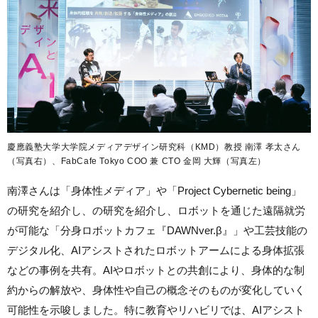
慶應義塾大学大学院メディアデザイン研究科（KMD）教授 南澤 孝太さん
（写真右）、FabCafe Tokyo COO 兼 CTO 金岡 大輝（写真左）
南澤さんは「身体性メディア」や「Project Cybernetic being」
の研究を紹介し、の研究を紹介し、ロボットを通じた遠隔就労
が可能な
「分身ロボットカフェ『DAWNver.β』」や工芸技能の
デジタル化、AIアシストされたロボットアームによる身体拡張
などの事例を共有。AIやロボットとの共創により、身体的な制
約からの解放や、身体性や自己の概念そのものが変化していく
可能性を示唆しました。特に教育やリハビリでは、AIアシスト