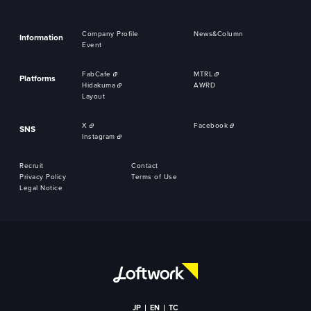
Company Profile
News&Column
Information
Event
FabCafe
MTRL
Platforms
Hidakuma
AWRD
Layout
X
Facebook
SNS
Instagram
Recruit
Contact
Privacy Policy
Terms of Use
Legal Notice
JP
EN
TC