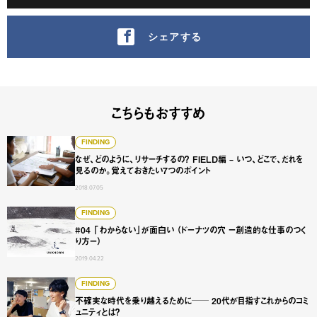
シェアする
こちらもおすすめ
なぜ、どのように、リサーチするの？ FIELD編 – いつ、
FINDING
なぜ、どのように、リサーチするの？ FIELD編 – いつ、どこで、だれを
見るのか。覚えておきたい7つのポイント
2018.07.05
#04 「わからない」が面白い （ドーナツの穴 ー創造的な仕
FINDING
#04 「わからない」が面白い （ドーナツの穴 ー創造的な仕事のつく
り方ー）
2019.04.22
不確実な時代を乗り越えるために── 20代が目指すこれから
FINDING
不確実な時代を乗り越えるために── 20代が目指すこれからのコミ
ュニティとは？