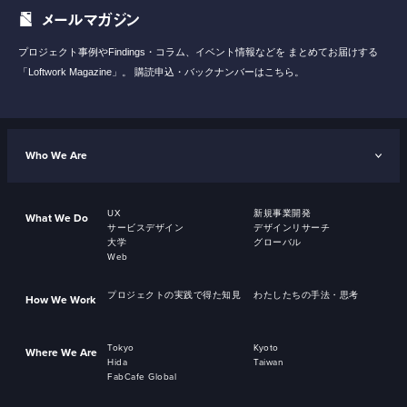
メールマガジン
プロジェクト事例やFindings・コラム、イベント情報などを
まとめてお届けする
「Loftwork Magazine」。
購読申込・バックナンバーはこちら。
Who We Are
UX
新規事業開発
What We Do
サービスデザイン
デザインリサーチ
大学
グローバル
Web
プロジェクトの実践で得た知見
わたしたちの手法・思考
How We Work
Tokyo
Kyoto
Where We Are
Hida
Taiwan
FabCafe Global