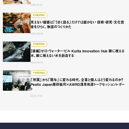
2018.09.26
見えない価値は「うまく語る」だけでは届かない 技術・研
FINDING
見えない価値は「うまく語る」だけでは届かない 技術・研究・文化資
産をひらく、物語のつくりかた
2026.08.06
【後編】ゼロ・ウォーター・ビル Kurita Innovation 
FINDING
【後編】ゼロ・ウォーター・ビル Kurita Innovation Hub 眼に視える
水、眼に視えない水を創造する
2026.08.03
「所属」から「関与」に変わる時代、企業と個人はどう変わるのか？
FINDING
「所属」から「関与」に変わる時代、企業と個人はどう変わるのか？
Peatix Japan藤田祐司×AWRD浅見和彦トークセッションレポー
ト
2026.07.29