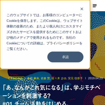
このウェブサイトでは、お客様のコンピューターに
Cookieを保存します。このCookieは、ウェブサイト
体験の改善のため、またより個人向けにカスタマイ
ズされたサービスを提供するためにこのサイトおよ
び他のメディアで使用されるものです。当社の
Cookieについての詳細は、
プライバシーポリシー
を
ご覧ください。
承認
FINDING
多田 麻央,
岩倉 慧,
佐々木 まゆ,
安元 佳奈子
2019.04.23
「あ、なんかこれ気になる」は、学ぶモチベ
ーションを刺激する？
#01 チーム活動をはじめる。