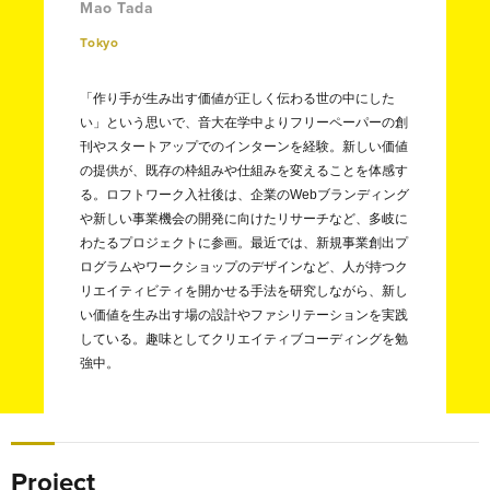
Mao Tada
Tokyo
「作り手が生み出す価値が正しく伝わる世の中にした
い」という思いで、音大在学中よりフリーペーパーの創
刊やスタートアップでのインターンを経験。新しい価値
の提供が、既存の枠組みや仕組みを変えることを体感す
る。ロフトワーク入社後は、企業のWebブランディング
や新しい事業機会の開発に向けたリサーチなど、多岐に
わたるプロジェクトに参画。最近では、新規事業創出プ
ログラムやワークショップのデザインなど、人が持つク
リエイティビティを開かせる手法を研究しながら、新し
い価値を生み出す場の設計やファシリテーションを実践
している。趣味としてクリエイティブコーディングを勉
強中。
Project