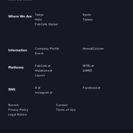
Tokyo
Kyoto
Where We Are
Hida
Taiwan
FabCafe Global
Company Profile
News&Column
Information
Event
FabCafe
MTRL
Platforms
Hidakuma
AWRD
Layout
X
Facebook
SNS
Instagram
Recruit
Contact
Privacy Policy
Terms of Use
Legal Notice