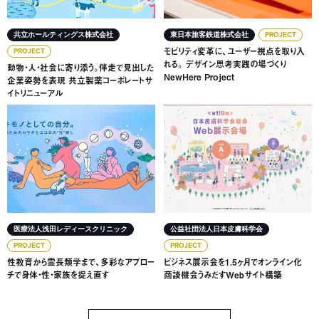
共立ホールティングス株式会社
東日本旅客鉄道株式会社
PROJECT
モビリティ変革に、ユーザー視点を取り入
PROJECT
れる。 デザイン思考実践の場づくり
動物・人・社会に寄り添う。伴走で見出した
NewHere Project
企業姿勢を表現 共立製薬コーポレートサ
イトリニューアル
性教育から霊長類学まで、多彩なアプローチで身体・性・家
ビジネス展示会を1.5ヶ月で
医療法人浅田レディースクリニック
公益社団法人日本皮膚科学会
PROJECT
PROJECT
性教育から霊長類学まで、多彩なアプロー
ビジネス展示会を1.5ヶ月でオンライン化
チで身体・性・家族を捉え直す
商談機会うみだすWebサイト構築