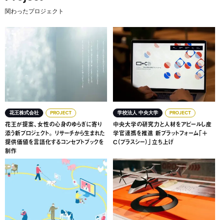
関わったプロジェクト
花王が提案、女性の心身のゆらぎに寄り添う新プロジェクト
中央大学の研究力と人材をア
花王株式会社
PROJECT
学校法人 中央大学
PROJECT
花王が提案、女性の心身のゆらぎに寄り
中央大学の研究力と人材をアピールし産
添う新プロジェクト。 リサーチから生まれた
学官連携を推進 新プラットフォーム「＋
提供価値を言語化するコンセプトブックを
C（プラスシー）」立ち上げ
制作
動物・人・社会に寄り添う。伴走で見出した企業姿勢を表現
モビリティ変革に、ユーザー視点を