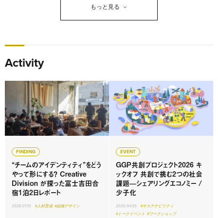
もっと見る
Activity
FINDING
EVENT
“チームのアイデンティティ”をどう
GGP共創プロジェクト2026 キ
やって形にする？ Creative
ックオフ 共創で挑む2つの社会
Division が探った富士吉田合
課題—シェアリングエコノミー /
宿1泊2日レポート
少子化
2026.07.01
#人材育成
#組織デザイン
2026.04.09
#サステナビリティ
#トークイベント
#ワークショップ