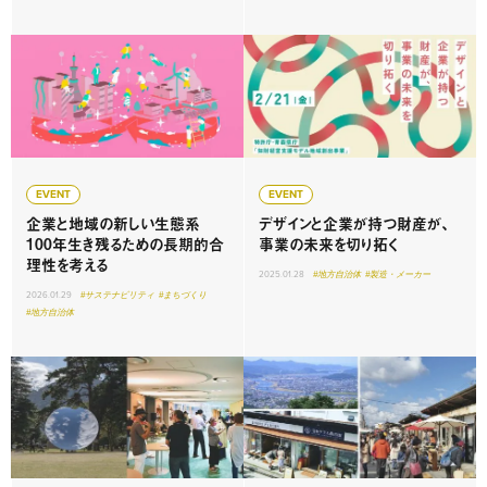
EVENT
EVENT
企業と地域の新しい生態系
デザインと企業が持つ財産が、
100年生き残るための長期的合
事業の未来を切り拓く
理性を考える
2025.01.28
#地方自治体
#製造・メーカー
2026.01.29
#サステナビリティ
#まちづくり
#地方自治体