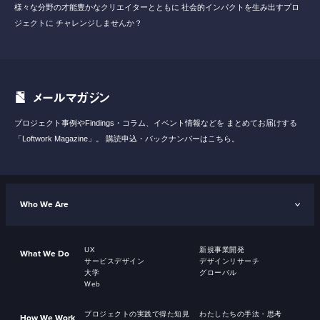
様々な分野の才能豊かなクリエイターとともに
社会的インパクトを生み出すプロ
ジェクトに
チャレンジしませんか？
メールマガジン
プロジェクト事例やFindings・コラム、イベント情報などを
まとめてお届けする
「Loftwork Magazine」。
購読申込・バックナンバーはこちら。
Who We Are
UX
新規事業開発
What We Do
サービスデザイン
デザインリサーチ
大学
グローバル
Web
プロジェクトの実践で得た知見
わたしたちの手法・思考
How We Work