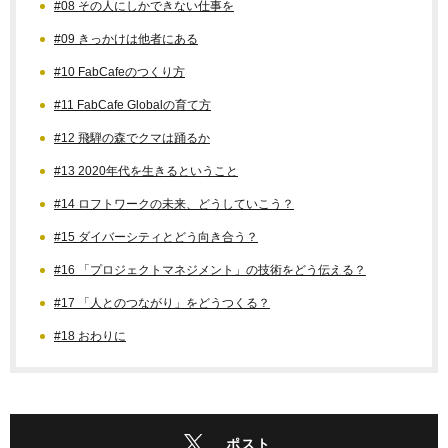
#08 その人にしかできない仕事を
#09 きっかけは他者にある
#10 FabCafeのつくり方
#11 FabCafe Globalの育て方
#12 飛騨の森でクマは踊るか
#13 2020年代を生きるということ
#14 ロフトワークの未来、どうしていこう？
#15 ダイバーシティとどう向き合う？
#16 「プロジェクトマネジメント」の技術をどう伝える？
#17 「人とのつながり」をどうつくる？
#18 おわりに
ポスト