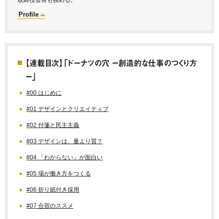
Profile
【連載目次】「ドーナツの穴 ー創造的な仕事のつくり方
ー」
#00 はじめに
#01 デザインとクリエイティブ
#02 付箋と民主主義
#03 デザインは、量より質？
#04 「わからない」が面白い
#05 場が働き方をつくる
#06 折り紙付き採用
#07 合宿のススメ