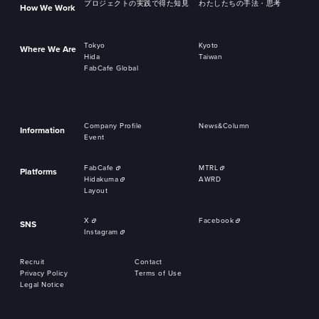
プロジェクトの実践で得た知見
わたしたちの手法・思考
How We Work
Tokyo
Kyoto
Where We Are
Hida
Taiwan
FabCafe Global
Company Profile
News&Column
Information
Event
FabCafe
MTRL
Platforms
Hidakuma
AWRD
Layout
X
Facebook
SNS
Instagram
Recruit
Contact
Privacy Policy
Terms of Use
Legal Notice