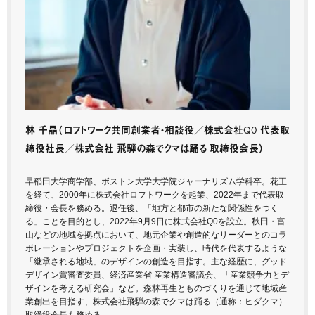
林 千晶
（ロフトワーク共同創業者・相談役／株式会社Q0 代表取
締役社長／株式会社 飛騨の森でクマは踊る 取締役会長）
早稲田大学商学部、ボストン大学大学院ジャーナリズム学科卒。花王
を経て、2000年に株式会社ロフトワークを起業、2022年まで代表取
締役・会長を務める。退任後、「地方と都市の新たな関係性をつく
る」ことを目的とし、2022年9月9日に株式会社Q0を設立。秋田・富
山などの地域を拠点において、地元企業や創造的なリーダーとのコラ
ボレーションやプロジェクトを企画・実装し、時代を代表するような
「継承される地域」のデザインの創造を目指す。主な経歴に、グッド
デザイン賞審査委員、経済産業省 産業構造審議会、「産業競争力とデ
ザインを考える研究会」など。森林再生とものづくりを通じて地域産
業創出を目指す、株式会社飛騨の森でクマは踊る（通称：ヒダクマ）
取締役会長も務める。