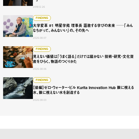
2018.12.26
大学変革 #1 明星学苑 理事長 謳歌する学びの未来 ──「
FINDING
大学変革 #1 明星学苑 理事長 謳歌する学びの未来 ──「みん
なちがって、みんないい」の、その先へ
2026.08.07
見えない価値は「うまく語る」だけでは届かない 技術・研
FINDING
見えない価値は「うまく語る」だけでは届かない 技術・研究・文化資
産をひらく、物語のつくりかた
2026.08.06
【後編】ゼロ・ウォーター・ビル Kurita Innovation 
FINDING
【後編】ゼロ・ウォーター・ビル Kurita Innovation Hub 眼に視える
水、眼に視えない水を創造する
2026.08.03