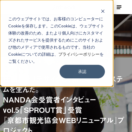
このウェブサイトでは、お客様のコンピューターに
Cookieを保存します。このCookieは、ウェブサイト
体験の改善のため、またより個人向けにカスタマイ
ズされたサービスを提供するためにこのサイトおよ
び他のメディアで使用されるものです。当社の
Cookieについての詳細は、
プライバシーポリシー
を
ご覧ください。
FINDING
寺井 翔茉,
加藤 修平,
高井 勇輝,
長島 絵未,
松永 篤
2021.04.26
承認
仕組みをリデザインし、新たなエコシステ
ムを生んだ。
NANDA会受賞者インタビュー
vol.5「SPROUT賞」受賞
『京都市観光協会WEBリニューアル』プ
ロジェクト