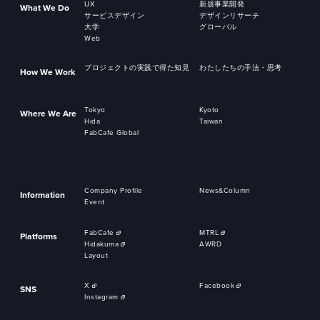
UX
新規事業開発
What We Do
サービスデザイン
デザインリサーチ
大学
グローバル
Web
プロジェクトの実践で得た知見
わたしたちの手法・思考
How We Work
Tokyo
Kyoto
Where We Are
Hida
Taiwan
FabCafe Global
Company Profile
News&Column
Information
Event
FabCafe
MTRL
Platforms
Hidakuma
AWRD
Layout
X
Facebook
SNS
Instagram