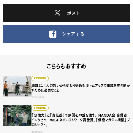
ポスト
シェアする
こちらもおすすめ
組織は、1人の想いから変わり始める ボトムアップで組織を
FINDING
組織は、1人の想いから変わり始める ボトムアップで組織を突き動か
すために必要なこと
2020.06.29
「想像力」と「責任感」で無関心の壁を壊す。 NANDA会 受
FINDING
「想像力」と「責任感」で無関心の壁を壊す。 NANDA会 受賞者
インタビュー vol.4 ネオロフトワーク賞受賞、「仮設マガジン構築」プ
ロジェクト。
2021.03.16