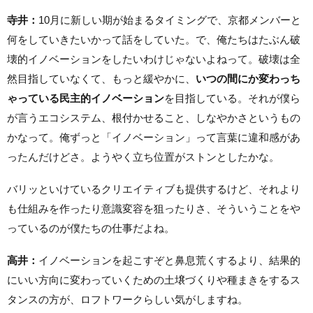
寺井：
10月に新しい期が始まるタイミングで、京都メンバーと
何をしていきたいかって話をしていた。で、俺たちはたぶん破
壊的イノベーションをしたいわけじゃないよねって。破壊は全
然目指していなくて、もっと緩やかに、
いつの間にか変わっち
ゃっている民主的イノベーション
を目指している。それが僕ら
が言うエコシステム、根付かせること、しなやかさというもの
かなって。俺ずっと「イノベーション」って言葉に違和感があ
ったんだけどさ。ようやく立ち位置がストンとしたかな。
バリッといけているクリエイティブも提供するけど、それより
も仕組みを作ったり意識変容を狙ったりさ、そういうことをや
っているのが僕たちの仕事だよね。
高井：
イノベーションを起こすぞと鼻息荒くするより、結果的
にいい方向に変わっていくための土壌づくりや種まきをするス
タンスの方が、ロフトワークらしい気がしますね。