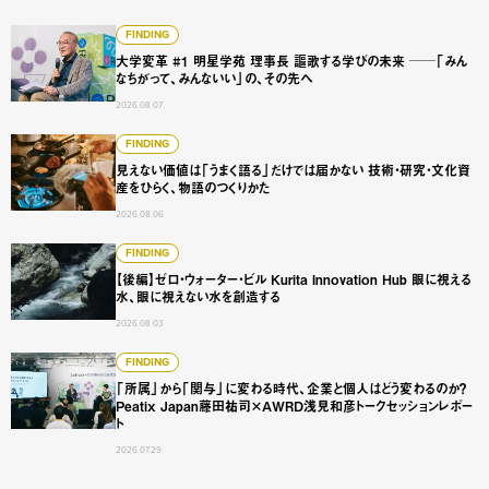
大学変革 #1 明星学苑 理事長 謳歌する学びの未来 ──「
FINDING
大学変革 #1 明星学苑 理事長 謳歌する学びの未来 ──「みん
なちがって、みんないい」の、その先へ
2026.08.07
見えない価値は「うまく語る」だけでは届かない 技術・研
FINDING
見えない価値は「うまく語る」だけでは届かない 技術・研究・文化資
産をひらく、物語のつくりかた
2026.08.06
【後編】ゼロ・ウォーター・ビル Kurita Innovation 
FINDING
【後編】ゼロ・ウォーター・ビル Kurita Innovation Hub 眼に視える
水、眼に視えない水を創造する
2026.08.03
「所属」から「関与」に変わる時代、企業と個人はどう変わるのか？
FINDING
「所属」から「関与」に変わる時代、企業と個人はどう変わるのか？
Peatix Japan藤田祐司×AWRD浅見和彦トークセッションレポー
ト
2026.07.29