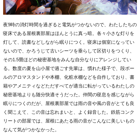
夜9時の消灯時間を過ぎると電気がつかないので、わたしたちの
寝床である屋根裏部屋はほんとうに真っ暗。各々小さな灯りを
灯して、読書などしながら眠りにつく。寝床は個室になってい
ないので、かろうじて古いシーツを垂らして区切りをつくり、
その1.5畳ほどの秘密基地をみんな自分なりにアレンジしてい
る。数度の夏を山小屋で過ごす先輩は、慣れた様子で、段ボー
ルのアロマスタンドや本棚、化粧水棚などを自作しており、書
籍やアメニティなどただすべてが適当に転がっているわたしの
秘密基地よりも随分快適そうだった。仲間の寝息を感じながら
眠りにつくのだが、屋根裏部屋では雨の音や風の音がとても良
く聞こえて、この音は忘れまいと、よく録音した。鉄筋コンク
リートの部屋では、屋根にあたる雨の音がこんなに美しいもの
なんて気がつかなかった。