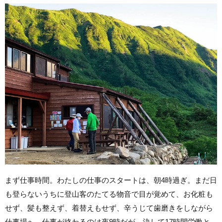
まず仕事時間。わたしの仕事のスタートは、朝4時過ぎ。まだ日
も登らないうちに登山客のたてる物音で目が覚めて、お化粧も
せず、髪も整えず、着替えもせず、辛うじて歯磨きをしながら
仕事場へ。仕事が終わるのは夜9時だが、決して17時間労働と