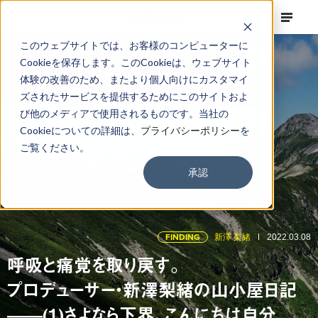
このウェブサイトでは、お客様のコンピューターに
Cookieを保存します。このCookieは、ウェブサイト
体験の改善のため、またより個人向けにカスタマイ
ズされたサービスを提供するためにこのサイトおよ
び他のメディアで使用されるものです。当社の
Cookieについての詳細は、
プライバシーポリシー
を
ご覧ください。
承認
FINDING
新澤 梨緒
2022.03.08
呼吸と痛覚を取り戻す。
プロデューサー・新澤梨緒の山小屋日記
——(1)さよなら下界、こんにちは自分