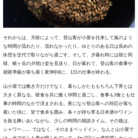
それからは、天候によって、登山客が小屋を往来して嵐のよう
な時間が流れたり、流れなかったり。ゆとりのある日は長めの
休憩を交代で取りながら過ごす。そして、夕暮れ時には朝と同
様、槍ヶ岳の夕焼け姿を見送り、日が暮れて、登山客の食事や
就寝準備が落ち着く夜9時頃に、1日の仕事が終わる。
山小屋では働き方だけでなく、暮らしかたももちろん下界とは
大きく異なる。寝食を共に働く仲間と過ごし、食事も3食とも仕
事の時間のなかで済まされる。夜になり登山客への対応が落ち
着いた頃に、皆で食卓を囲み、各々が持ち寄る日本酒やワイン
を振る舞いあいながら、少しの時間の雑談タイム。その後は、
シャワー…… ではなく、そのままベッドイン。なんと山小屋で
は、水ですらも量が限られていて、4〜7日に一度程度しかシャ