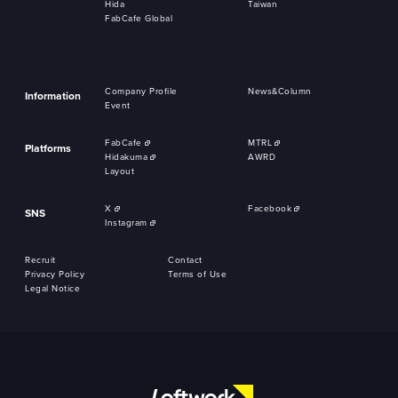
Hida
Taiwan
FabCafe Global
Company Profile
News&Column
Information
Event
FabCafe
MTRL
Platforms
Hidakuma
AWRD
Layout
X
Facebook
SNS
Instagram
Recruit
Contact
Privacy Policy
Terms of Use
Legal Notice