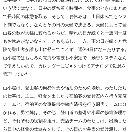
いう訳ではなく、日中の落ち着く時間や、食事のときにまとめ
て長時間の休憩を取る。そして、お休みは、土日休みでもシフ
ト制でもなく、なんとその日の天候で決まる。天候によって登
山客の数が大幅に変わるからだ。晴れの日が続くと一週間一度
もお休みがないなんてこともあるし、一方、雨の日が続くと危
険で登山客が誰も山に登ってこれず、週休4日になったりする。
山小屋ではもちろん電力や電波も不安定で、勤怠システムなん
て使えないので、カレンダーに◯✕をつけてアナログで勤怠を
管理していた。
山小屋は、登山客の簡易休憩や宿泊のための場所。わたしたち
の仕事は、主に、軽食を出したり宿泊客の受付案内を行う売店
チームと、宿泊客の食事提供や館内清掃を行う厨房チームに分
かれる。男性陣は、その他、登山道の整備や小屋の修繕管理な
ど、それぞれの役割を担う。売店チームのわたしは、出勤した
ら日中の軽食の仕込みをして、その日のお弁当の受け渡し、登