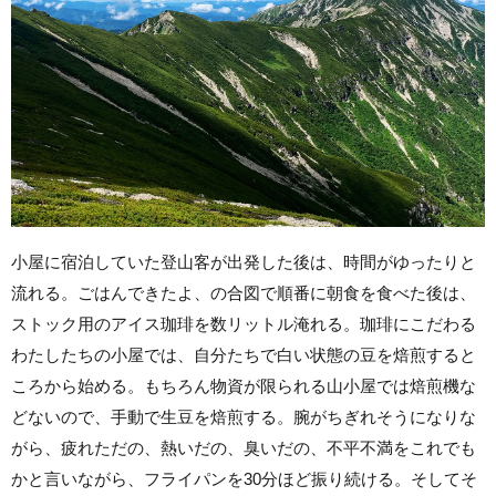
小屋に宿泊していた登山客が出発した後は、時間がゆったりと
流れる。ごはんできたよ、の合図で順番に朝食を食べた後は、
ストック用のアイス珈琲を数リットル淹れる。珈琲にこだわる
わたしたちの小屋では、自分たちで白い状態の豆を焙煎すると
ころから始める。もちろん物資が限られる山小屋では焙煎機な
どないので、手動で生豆を焙煎する。腕がちぎれそうになりな
がら、疲れただの、熱いだの、臭いだの、不平不満をこれでも
かと言いながら、フライパンを30分ほど振り続ける。そしてそ