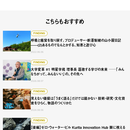
こちらもおすすめ
呼吸と痛覚を取り戻す。プロデューサー・新澤梨緒の山小屋日
FINDING
呼吸と痛覚を取り戻す。プロデューサー・新澤梨緒の山小屋日記
——(2)あるものでなんとかする、知恵と遊び心
2022.06.06
大学変革 #1 明星学苑 理事長 謳歌する学びの未来 ──「
FINDING
大学変革 #1 明星学苑 理事長 謳歌する学びの未来 ──「みん
なちがって、みんないい」の、その先へ
2026.08.07
見えない価値は「うまく語る」だけでは届かない 技術・研
FINDING
見えない価値は「うまく語る」だけでは届かない 技術・研究・文化資
産をひらく、物語のつくりかた
2026.08.06
【後編】ゼロ・ウォーター・ビル Kurita Innovation 
FINDING
【後編】ゼロ・ウォーター・ビル Kurita Innovation Hub 眼に視える