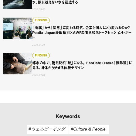
水、眼に視えない水を創造する
2026.08.03
「所属」から「関与」に変わる時代、企業と個人はどう変わるのか？
FINDING
「所属」から「関与」に変わる時代、企業と個人はどう変わるのか？
Peatix Japan藤田祐司×AWRD浅見和彦トークセッションレポー
ト
2026.07.29
都市の中で、靴を脱ぎ「獣」になる。 FabCafe Osaka
FINDING
都市の中で、靴を脱ぎ「獣」になる。 FabCafe Osaka『獣跡道』に
見る、身体から始まる体験デザイン
2026.07.28
Keywords
#ウェルビーイング
#Culture & People