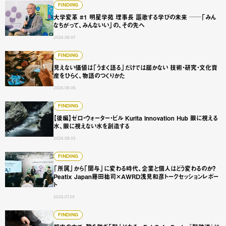
大学変革 #1 明星学苑 理事長 謳歌する学びの未来 ──「
FINDING
大学変革 #1 明星学苑 理事長 謳歌する学びの未来 ──「みん
なちがって、みんないい」の、その先へ
2026.08.07
見えない価値は「うまく語る」だけでは届かない 技術・研
FINDING
見えない価値は「うまく語る」だけでは届かない 技術・研究・文化資
産をひらく、物語のつくりかた
2026.08.06
【後編】ゼロ・ウォーター・ビル Kurita Innovation 
FINDING
【後編】ゼロ・ウォーター・ビル Kurita Innovation Hub 眼に視える
水、眼に視えない水を創造する
2026.08.03
「所属」から「関与」に変わる時代、企業と個人はどう変わるのか？
FINDING
「所属」から「関与」に変わる時代、企業と個人はどう変わるのか？
Peatix Japan藤田祐司×AWRD浅見和彦トークセッションレポー
ト
2026.07.29
都市の中で、靴を脱ぎ「獣」になる。 FabCafe Osaka
FINDING