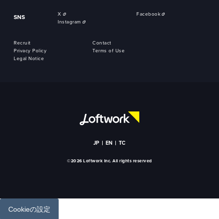
X
Facebook
SNS
Instagram
Recruit
Contact
Privacy Policy
Terms of Use
Legal Notice
JP
EN
TC
©2026 Loftwork Inc. All rights reserved
Cookieの設定