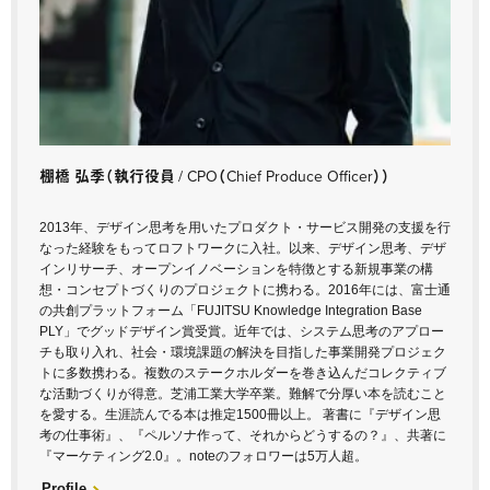
棚橋 弘季
（執行役員 / CPO（Chief Produce Officer））
2013年、デザイン思考を用いたプロダクト・サービス開発の支援を行
なった経験をもってロフトワークに入社。以来、デザイン思考、デザ
インリサーチ、オープンイノベーションを特徴とする新規事業の構
想・コンセプトづくりのプロジェクトに携わる。2016年には、富士通
の共創プラットフォーム「FUJITSU Knowledge Integration Base
PLY」でグッドデザイン賞受賞。近年では、システム思考のアプロー
チも取り入れ、社会・環境課題の解決を目指した事業開発プロジェク
トに多数携わる。複数のステークホルダーを巻き込んだコレクティブ
な活動づくりが得意。芝浦工業大学卒業。難解で分厚い本を読むこと
を愛する。生涯読んでる本は推定1500冊以上。 著書に『デザイン思
考の仕事術』、『ペルソナ作って、それからどうするの？』、共著に
『マーケティング2.0』。noteのフォロワーは5万人超。
Profile