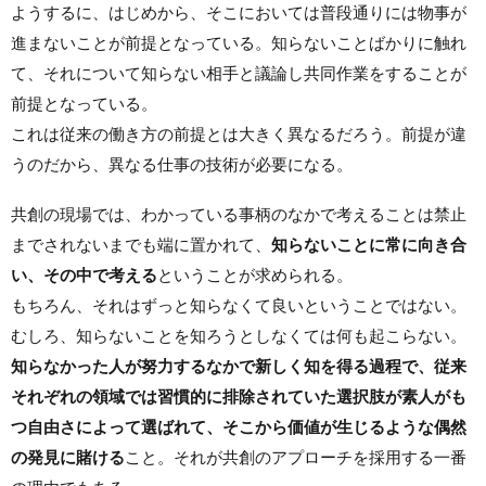
ようするに、はじめから、そこにおいては普段通りには物事が
進まないことが前提となっている。知らないことばかりに触れ
て、それについて知らない相手と議論し共同作業をすることが
前提となっている。
これは従来の働き方の前提とは大きく異なるだろう。前提が違
うのだから、異なる仕事の技術が必要になる。
共創の現場では、わかっている事柄のなかで考えることは禁止
までされないまでも端に置かれて、
知らないことに常に向き合
い、その中で考える
ということが求められる。
もちろん、それはずっと知らなくて良いということではない。
むしろ、知らないことを知ろうとしなくては何も起こらない。
知らなかった人が努力するなかで新しく知を得る過程で、従来
それぞれの領域では習慣的に排除されていた選択肢が素人がも
つ自由さによって選ばれて、そこから価値が生じるような偶然
の発見に賭ける
こと。それが共創のアプローチを採用する一番