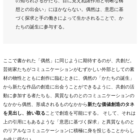
の知られざるかたち、目に見えぬ諸作用と明晰な構
想との出会い」にほかならない。偶然は、意思に基
づく探求と手の働きによって生かされることで、か
たちの誕生に参与する。
ここで書かれた「偶然」に同じように期待するのが、共創だ。
芸術家たちがコミュニケーションがむずかしい外部としての素
材の物性とともに創作に臨むときに、偶然の「かたちの誕生」
から新たな作品の創造に出会うことができるように、共創の活
動に参加する者たちも、異質なものとのコミュニケーションの
なかから偶然、形成されるものなかから
新たな価値創造のタネ
を見出し、拾い取る
ことで創造を可能にする。 そして、それは
上の引用にもあるような「意思に基づく探求」と異質なものと
のリアルなコミュニケーションに積極に身を投じることからし
か生じ得ない。