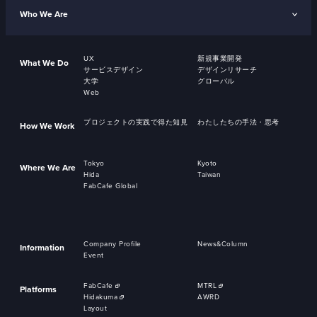
Who We Are
UX
新規事業開発
What We Do
サービスデザイン
デザインリサーチ
大学
グローバル
Web
プロジェクトの実践で得た知見
わたしたちの手法・思考
How We Work
Tokyo
Kyoto
Where We Are
Hida
Taiwan
FabCafe Global
Company Profile
News&Column
Information
Event
FabCafe
MTRL
Platforms
Hidakuma
AWRD
Layout