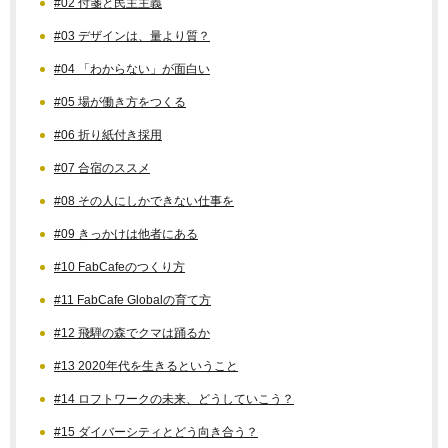
#02 付箋と民主主義
#03 デザインは、量より質？
#04 「わからない」が面白い
#05 場が働き方をつくる
#06 折り紙付き採用
#07 合宿のススメ
#08 その人にしかできない仕事を
#09 きっかけは他者にある
#10 FabCafeのつくり方
#11 FabCafe Globalの育て方
#12 飛騨の森でクマは踊るか
#13 2020年代を生きるということ
#14 ロフトワークの未来、どうしていこう？
#15 ダイバーシティとどう向き合う？