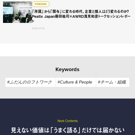
「所属」から「関与」に変わる時代、企業と個人はどう変わるのか？
FINDING
「所属」から「関与」に変わる時代、企業と個人はどう変わるのか？
Peatix Japan藤田祐司×AWRD浅見和彦トークセッションレポー
ト
2026.07.29
Keywords
#ふだんのロフトワーク
#Culture & People
#チーム・組織
Next Contents
見えない価値は「うまく語る」だけでは届かない