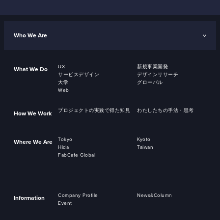
Who We Are
UX
新規事業開発
What We Do
サービスデザイン
デザインリサーチ
大学
グローバル
Web
プロジェクトの実践で得た知見
わたしたちの手法・思考
How We Work
Tokyo
Kyoto
Where We Are
Hida
Taiwan
FabCafe Global
Company Profile
News&Column
Information
Event