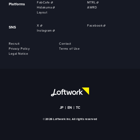
FabCafe
MTRL
Platforms
Hidakuma
AWRD
Layout
X
Facebook
SNS
Instagram
Recruit
Contact
Privacy Policy
Terms of Use
Legal Notice
JP
EN
TC
©2026 Loftwork Inc. All rights reserved