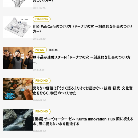
のつくり方ー）
2019.06.26
#10 FabCafeのつくり方 （ドーナツの穴 ー創造的な仕事
FINDING
#10 FabCafeのつくり方 （ドーナツの穴 ー創造的な仕事のつくり
方ー）
2019.08.20
林千晶が連載スタート！「ドーナツの穴 ー創造的な仕事のつ
NEWS
Topics
林千晶が連載スタート！「ドーナツの穴 ー創造的な仕事のつくり方
ー」
2018.12.26
見えない価値は「うまく語る」だけでは届かない 技術・研
FINDING
見えない価値は「うまく語る」だけでは届かない 技術・研究・文化資
産をひらく、物語のつくりかた
2026.08.06
【後編】ゼロ・ウォーター・ビル Kurita Innovation 
FINDING
【後編】ゼロ・ウォーター・ビル Kurita Innovation Hub 眼に視える
水、眼に視えない水を創造する
2026.08.03