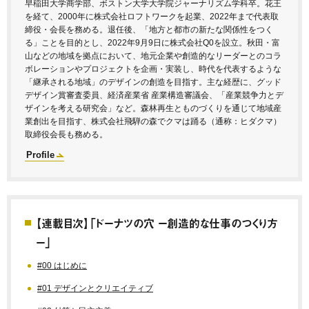
早稲田大学商学部、ボストン大学大学院ジャーナリズム学科卒。花王
を経て、2000年に株式会社ロフトワークを起業、2022年まで代表取
締役・会長を務める。退任後、「地方と都市の新たな関係性をつく
る」ことを目的とし、2022年9月9日に株式会社Q0を設立。秋田・富
山などの地域を拠点において、地元企業や創造的なリーダーとのコラ
ボレーションやプロジェクトを企画・実装し、時代を代表するような
「継承される地域」のデザインの創造を目指す。主な経歴に、グッド
デザイン賞審査委員、経済産業省 産業構造審議会、「産業競争力とデ
ザインを考える研究会」など。森林再生とものづくりを通じて地域産
業創出を目指す、株式会社飛騨の森でクマは踊る（通称：ヒダクマ）
取締役会長も務める。
Profile
【連載目次】「ドーナツの穴 ー創造的な仕事のつくり方
ー」
#00 はじめに
#01 デザインとクリエイティブ