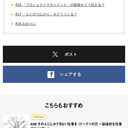
#16 「プロジェクトマネジメント」の技術をどう伝える？
#17 「人とのつながり」をどうつくる？
#18 おわりに
ポスト
シェアする
こちらもおすすめ
#08 その人にしかできない仕事を （ドーナツの穴 ー創造的
FINDING
#08 その人にしかできない仕事を （ドーナツの穴 ー創造的な仕事