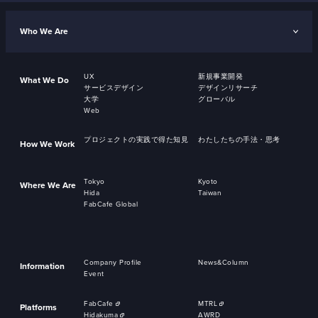
Who We Are
UX
新規事業開発
What We Do
サービスデザイン
デザインリサーチ
大学
グローバル
Web
プロジェクトの実践で得た知見
わたしたちの手法・思考
How We Work
Tokyo
Kyoto
Where We Are
Hida
Taiwan
FabCafe Global
Company Profile
News&Column
Information
Event
FabCafe
MTRL
Platforms
Hidakuma
AWRD