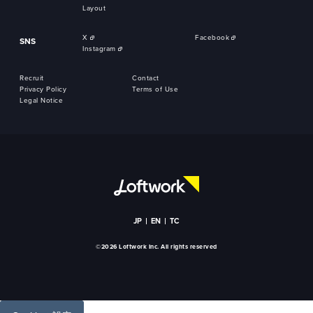
Layout
X
Facebook
SNS
Instagram
Recruit
Contact
Privacy Policy
Terms of Use
Legal Notice
JP
EN
TC
©2026 Loftwork Inc. All rights reserved