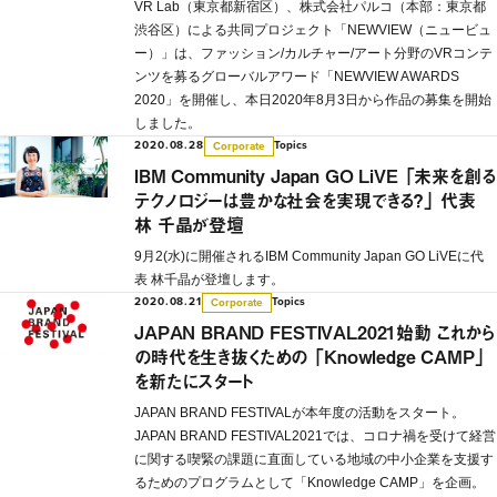
VR Lab（東京都新宿区）、株式会社パルコ（本部：東京都
渋谷区）による共同プロジェクト「NEWVIEW（ニュービュ
ー）」は、ファッション/カルチャー/アート分野のVRコンテ
ンツを募るグローバルアワード「NEWVIEW AWARDS
2020」を開催し、本日2020年8月3日から作品の募集を開始
しました。
2020.08.28
Topics
Corporate
IBM Community Japan GO LiVE 「未来を創る
テクノロジーは豊かな社会を実現できる？」 代表
林 千晶が登壇
9月2(水)に開催されるIBM Community Japan GO LiVEに代
表 林千晶が登壇します。
2020.08.21
Topics
Corporate
JAPAN BRAND FESTIVAL2021始動 これから
の時代を生き抜くための 「Knowledge CAMP」
を新たにスタート
JAPAN BRAND FESTIVALが本年度の活動をスタート。
JAPAN BRAND FESTIVAL2021では、コロナ禍を受けて経営
に関する喫緊の課題に直面している地域の中小企業を支援す
るためのプログラムとして「Knowledge CAMP」を企画。