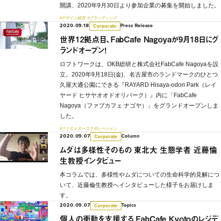
開講、2020年9月30日より参加企業の募集を開始しました。
#デザイン経営
#ブランディング
2020.09.18
Press Release
Corporate
世界12拠点目、FabCafe Nagoyaが9月18日にグ
ランドオープン！
ロフトワークは、OKB総研と株式会社FabCafe Nagoyaを設
立。2020年9月18日(金)、名古屋市のランドマークのひとつ
久屋大通公園にできる『RAYARD Hisaya-odori Park（レイ
ヤード ヒサヤオオドオリパーク）』内に「FabCafe
Nagoya（ファブカフェ ナゴヤ）」をグランドオープンしま
した。
#クリエイターコラボレーション
2020.09.07
Column
Corporate
ムダは多様性そのもの 東北大 生態学者 近藤倫
生教授インタビュー
本コラムでは、多様性やムダについての生命科学的見解につ
いて、近藤倫生教授へインタビューした様子をお届けしま
す。
2020.09.07
Topics
Corporate
個人の衝動を支援する FabCafe Kyotoのレジデ