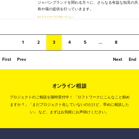
ジャパンブランドを関わる方々に、さらなる有益な知見の共
有や場の提供を行っていきます。
#クリエイターコラボレーション
1
2
3
4
5
...
8
First
Prev
Next
End
オンライン相談
プロジェクトのご相談を随時受付中！
「ロフトワークにこんなこと頼め
ますか？」「まだプロジェクト化していないのだけど、早めに相談した
い」
など、まずはお気軽にお声掛けください。