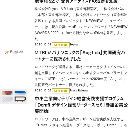
展示権などで 受賞アーティストの活動を支援
株式会社Psychic VR Lab（東京都新宿区）、株式会社パルコ
（本部：東京都渋谷区）、株式会社ロフトワーク（東京都渋
谷区）による共同プロジェクト「NEWVIEW（ニュービュ
ー）」は、現在公募中のxRコンテンツアワード「NEWVIEW
AWARDS 2020」に加わる新たな4つのPrizeを発表しまし
た。
2020.10.06
Topics
Corporate
MTRLがパナソニックの「Aug Lab」共同研究パ
ートナーに採択されました
ロフトワークが運営する、素材メーカーとクリエイターの共
創を支援しイノベーションを生み出すグローバルプラットフ
ォーム「MTRL」が、パナソニックの2020年度「Aug Lab」
共同研究パートナーに採択されました。
2020.10.02
Press Release
Corporate
中小企業向けデザイン経営実践支援プログラム
「Dcraft デザイン経営リーダーズゼミ」参加企業公
募開始！
ロフトワークは、中小企業のデザイン経営実践を支援する
「Dcraft デザイン経営リーダーズゼミ（以下、Dcraft ）」を