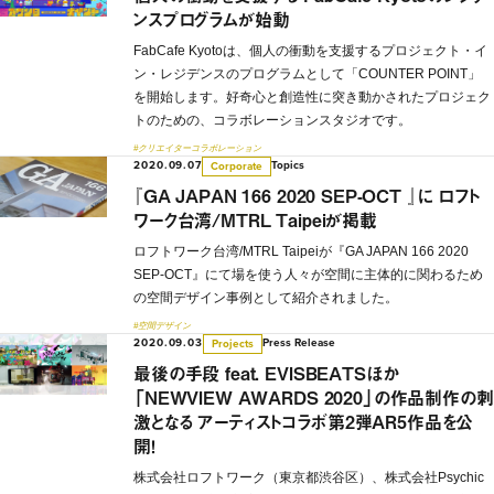
ンスプログラムが始動
FabCafe Kyotoは、個人の衝動を支援するプロジェクト・イ
ン・レジデンスのプログラムとして「COUNTER POINT」
を開始します。好奇心と創造性に突き動かされたプロジェク
トのための、コラボレーションスタジオです。
#クリエイターコラボレーション
2020.09.07
Topics
Corporate
『GA JAPAN 166 2020 SEP-OCT 』に ロフト
ワーク台湾/MTRL Taipeiが掲載
ロフトワーク台湾/MTRL Taipeiが『GA JAPAN 166 2020
SEP-OCT』にて場を使う人々が空間に主体的に関わるため
の空間デザイン事例として紹介されました。
#空間デザイン
2020.09.03
Press Release
Projects
最後の手段 feat. EVISBEATSほか
「NEWVIEW AWARDS 2020」の作品制作の刺
激となる アーティストコラボ第2弾AR5作品を公
開！
株式会社ロフトワーク（東京都渋谷区）、株式会社Psychic