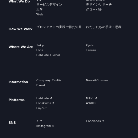
What We Do
サービスデザイン
デザインリサーチ
大学
グローバル
Web
プロジェクトの実践で得た知見
わたしたちの手法・思考
How We Work
Tokyo
Kyoto
Where We Are
Hida
Taiwan
FabCafe Global
Company Profile
News&Column
Information
Event
FabCafe
MTRL
Platforms
Hidakuma
AWRD
Layout
X
Facebook
SNS
Instagram