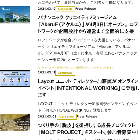
合に合わせて、最短当日から、ご相談が可能になります。
2021.03.17
Press Release
Corporate
パナソニック クリエイティブミュージアム
「AkeruE（アケルエ）」が4月3日にオープン。 ロフ
トワークが企画設計から運営まで全面的に支援
ロフトワークが総合プロデュースを支援している、パナソニ
ック クリエイティブミュージアム「AkeruE（アケルエ）」
が、2021年4月3日（土）に東京・有明にあるパナソニック
センター東京内にオープンします。
#クリエイターコラボレーション
#空間デザイン
#サービスデザイン
2021.03.11
Corporate
Layout ユニット ディレクター加藤翼が オンライン
イベント「INTENTIONAL WORKING」に登壇し
ます
LAYOUT ユニット ディレクター加藤翼がオンラインイベン
ト「INTENTIONAL WORKING」登壇します
2021.03.08
Press Release
Corporate
つくり手の「脱皮」を後押しする成長プロジェクト
「MOLT PROJECT」をスタート。参加者募集中！