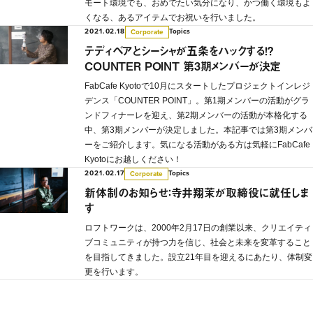
モート環境でも、おめでたい気分になり、かつ働く環境もよ
くなる、あるアイテムでお祝いを行いました。
2021.02.18
Topics
Corporate
テディベアとシーシャが五条をハックする！？
COUNTER POINT 第3期メンバーが決定
FabCafe Kyotoで10月にスタートしたプロジェクトインレジ
デンス「COUNTER POINT」。第1期メンバーの活動がグラ
ンドフィナーレを迎え、第2期メンバーの活動が本格化する
中、第3期メンバーが決定しました。本記事では第3期メンバ
ーをご紹介します。気になる活動がある方は気軽にFabCafe
Kyotoにお越しください！
2021.02.17
Topics
Corporate
新体制のお知らせ：寺井翔茉が取締役に就任しま
す
ロフトワークは、2000年2月17日の創業以来、クリエイティ
ブコミュニティが持つ力を信じ、社会と未来を変革すること
を目指してきました。設立21年目を迎えるにあたり、体制変
更を行います。