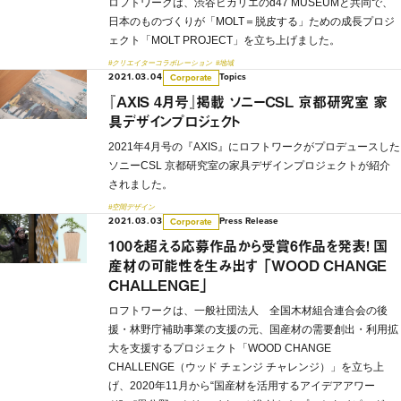
ロフトワークは、渋谷ヒカリエのd47 MUSEUMと共同で、
日本のものづくりが「MOLT＝脱皮する」ための成長プロジ
ェクト「MOLT PROJECT」を立ち上げました。
#クリエイターコラボレーション
#地域
2021.03.04
Topics
Corporate
『AXIS 4月号』掲載 ソニーCSL 京都研究室 家
具デザインプロジェクト
2021年4月号の『AXIS』にロフトワークがプロデュースした
ソニーCSL 京都研究室の家具デザインプロジェクトが紹介
されました。
#空間デザイン
2021.03.03
Press Release
Corporate
100を超える応募作品から受賞6作品を発表！ 国
産材の可能性を生み出す 「WOOD CHANGE
CHALLENGE」
ロフトワークは、一般社団法人 全国木材組合連合会の後
援・林野庁補助事業の支援の元、国産材の需要創出・利用拡
大を支援するプロジェクト「WOOD CHANGE
CHALLENGE（ウッド チェンジ チャレンジ）」を立ち上
げ、2020年11月から“国産材を活用するアイデアアワー