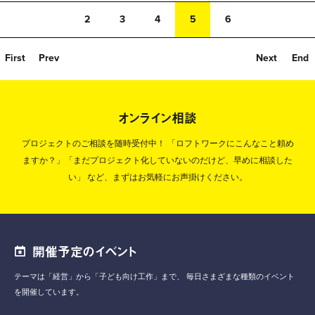
2
3
4
5
6
First
Prev
Next
End
オンライン相談
プロジェクトのご相談を随時受付中！
「ロフトワークにこんなこと頼め
ますか？」「まだプロジェクト化していないのだけど、早めに相談した
い」
など、まずはお気軽にお声掛けください。
開催予定のイベント
テーマは「経営」から「子ども向け工作」まで、
毎日さまざまな種類のイベント
を開催しています。