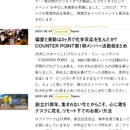
ド”・“異分野のクリエイターが集結したプロトタイピング・
イベント”を中心に各施策を実施しました。このたび、アワ
ードの受賞作品を発表し、授賞式＆トークイベントと展示会
を行います。
#公募・アワード
#サステナビリティ
#クリエイターコラボレーション
2021.03.01
Topics
Corporate
偏愛と衝動は3ヶ月で化学反応を生んだか？
COUNTER POINT第1期メンバー活動総まとめ
10月にスタートしたプロジェクト・イン・レジデンス
「COUNTER POINT」は、8組の第1期メンバーの活動が3ヶ
月間のプログラムを終え、それぞれが自分たちの活動を振り
返りました。斜め上に進化を遂げていった活動から、意外な
出会いまで、たった3ヶ月でさまざまなドラマが起こりまし
た。ちょっと長いですが、彼らのストーリーを、メンバーそ
れぞれが作った総まとめパネルとともにぜひご覧ください。
2021.02.26
Topics
Corporate
創立21周年。集まれない今だからこそ、 心に歌を
デスクに花を。リモート下でのお祝い方法
ロフトワークは21周年。創立記念日は、毎年全員で集まって
お祝いをしていますが、今年はリモートで叶わず。そこでリ