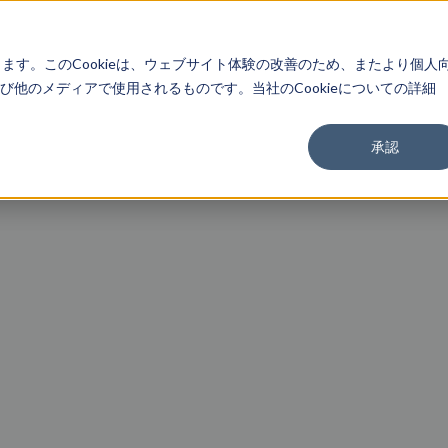
About
Service
Work
Findings
します。このCookieは、ウェブサイト体験の改善のため、またより個人
他のメディアで使用されるものです。当社のCookieについての詳細
承認