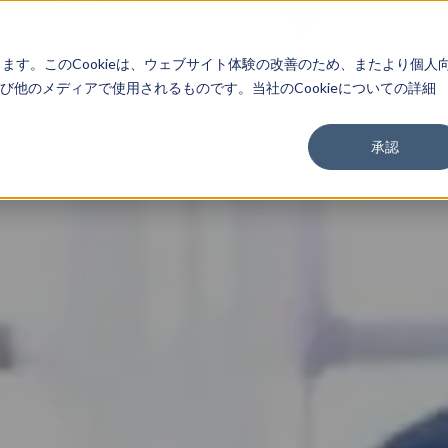
About
Service
Work
Findings
します。このCookieは、ウェブサイト体験の改善のため、またより個人
他のメディアで使用されるものです。当社のCookieについての詳細
承認