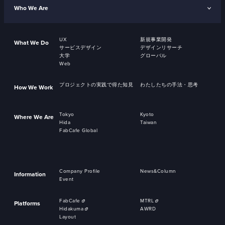
Who We Are
UX
新規事業開発
What We Do
サービスデザイン
デザインリサーチ
大学
グローバル
Web
プロジェクトの実践で得た知見
わたしたちの手法・思考
How We Work
Tokyo
Kyoto
Where We Are
Hida
Taiwan
FabCafe Global
Company Profile
News&Column
Information
Event
FabCafe
MTRL
Platforms
Hidakuma
AWRD
Layout