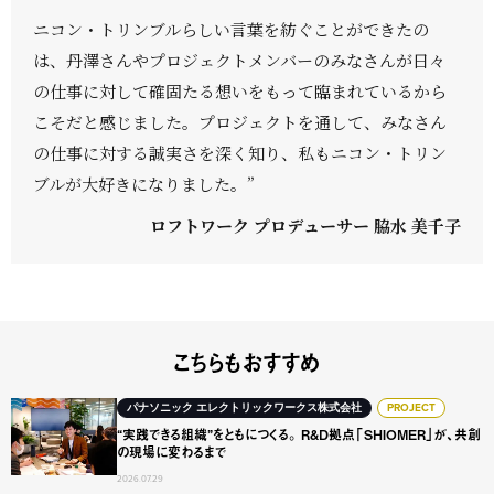
ニコン・トリンブルらしい言葉を紡ぐことができたの
は、丹澤さんやプロジェクトメンバーのみなさんが日々
の仕事に対して確固たる想いをもって臨まれているから
こそだと感じました。プロジェクトを通して、みなさん
の仕事に対する誠実さを深く知り、私もニコン・トリン
ブルが大好きになりました。”
ロフトワーク プロデューサー 脇水 美千子
こちらもおすすめ
“実践できる組織”をともにつくる。 R&D拠点「SHIOME
パナソニック エレクトリックワークス株式会社
PROJECT
“実践できる組織”をともにつくる。 R&D拠点「SHIOMER」が、共創
の現場に変わるまで
2026.07.29