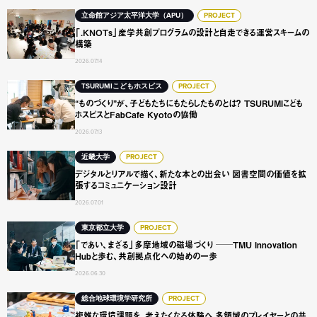
「.KNOTs」産学共創プログラムの設計と自走できる運営ス
立命館アジア太平洋大学（APU）
PROJECT
「.KNOTs」産学共創プログラムの設計と自走できる運営スキームの
構築
2026.07.14
“ものづくり”が、子どもたちにもたらしたものとは？ TSURUMI
TSURUMIこどもホスピス
PROJECT
“ものづくり”が、子どもたちにもたらしたものとは？ TSURUMIこども
ホスピスとFabCafe Kyotoの協働
2026.07.13
デジタルとリアルで描く、新たな本との出会い 図書空間の
近畿大学
PROJECT
デジタルとリアルで描く、新たな本との出会い 図書空間の価値を拡
張するコミュニケーション設計
2026.07.01
「であい、まざる」多摩地域の磁場づくり ──TMU Innovat
東京都立大学
PROJECT
「であい、まざる」多摩地域の磁場づくり ──TMU Innovation
Hubと歩む、共創拠点化への始めの一歩
2026.06.30
複雑な環境課題を、考えたくなる体験へ 多領域のプレイヤ
総合地球環境学研究所
PROJECT
複雑な環境課題を、考えたくなる体験へ 多領域のプレイヤーとの共