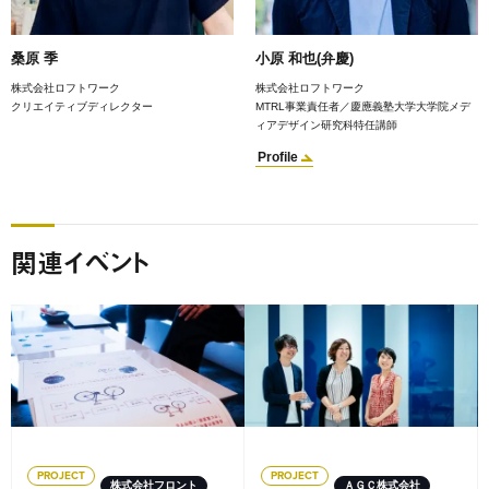
桑原 季
小原 和也(弁慶)
株式会社ロフトワーク
株式会社ロフトワーク
クリエイティブディレクター
MTRL事業責任者／慶應義塾大学大学院メデ
ィアデザイン研究科特任講師
Profile
関連イベント
PROJECT
PROJECT
株式会社フロント
ＡＧＣ株式会社