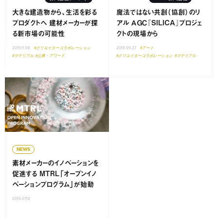
大きな建造物から、生活を彩る
魔法ではない共創（協創）のリ
プロダクトへ 建材メーカーが探
アル ＡＧＣ『SILICA』プロジェ
る新市場の可能性
クトの現場から
2019.11.08
#クリエイターコラボレーション
2019.09.27
#アート
#マテリアル
#公募・アワード
#クリエイターコラボレーション
#マテリアル
NEWS
素材メーカーのイノベーションを
促進する MTRL「オープンイノ
ベーションプログラム」が始動
2019.07.18