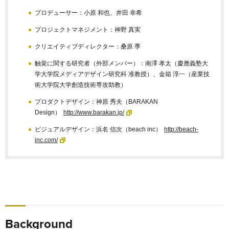
プロデューサー：小原 和也、井田 幸希
プロジェクトマネジメント：神野 真実
クリエイティブディレクター：桑原 季
触覚に関する研究者（外部メンバー）：南澤 孝太（慶應義塾大
学大学院メディアデザイン研究科 准教授）、金箱 淳一（産業技
術大学院大学創造技術専攻助教）
プロダクトデザイン：神原 秀夫（BARAKAN
Design）
http://www.barakan.jp/
ビジュアルデザイン：浜名 信次（beach inc）
http://beach-
inc.com/
Background