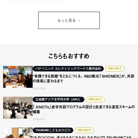
もっと見る
こちらもおすすめ
“実践できる組織”をともにつくる。 R&D拠点「SHIOME
パナソニック エレクトリックワークス株式会社
PROJECT
“実践できる組織”をともにつくる。 R&D拠点「SHIOMER」が、共創
の現場に変わるまで
2026.07.29
「.KNOTs」産学共創プログラムの設計と自走できる運営ス
立命館アジア太平洋大学（APU）
PROJECT
「.KNOTs」産学共創プログラムの設計と自走できる運営スキームの
構築
2026.07.14
“ものづくり”が、子どもたちにもたらしたものとは？ TSURUMI
TSURUMIこどもホスピス
PROJECT
“ものづくり”が、子どもたちにもたらしたものとは？ TSURUMIこども