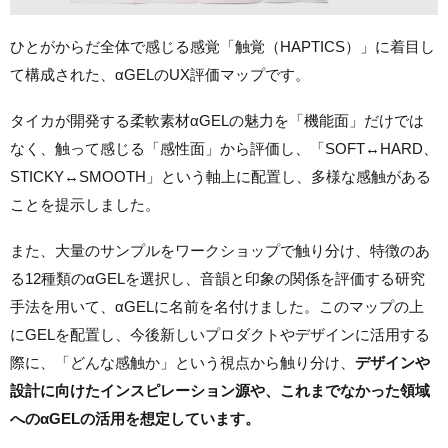
ひとがからだ全体で感じる感覚「触覚（HAPTICS）」に着目し
て構成された、αGELのUX評価マップです。
タイカが開発する柔軟素材αGELの魅力を「機能面」だけでは
なく、触って感じる「感性面」から評価し、「SOFT↔HARD、
STICKY↔SMOOTH」という軸上に配置し、多様な感触がある
ことを提示しました。
また、大量のサンプルをワークショップで触り分け、特徴のあ
る12種類のαGELを選択し、音韻と印象の関係を評価する研究
手法を用いて、αGELに名前を名付けました。
このマップの上
にGELを配置し、今後新しいプロダクトやデザインに活用する
際に、「どんな感触か」という視点から触り分け、
デザインや
設計に向けたインスピレーション源や、これまでなかった領域
へのαGELの活用を想定しています。