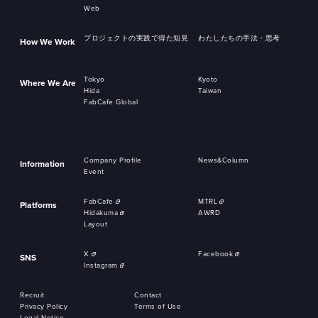
Web
プロジェクトの実践で得た知見
わたしたちの手法・思考
How We Work
Tokyo
Kyoto
Where We Are
Hida
Taiwan
FabCafe Global
Company Profile
News&Column
Information
Event
FabCafe
MTRL
Platforms
Hidakuma
AWRD
Layout
X
Facebook
SNS
Instagram
Recruit
Contact
Privacy Policy
Terms of Use