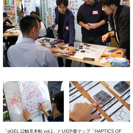
「αGEL 12触見本帖 vol.1」とUX評価マップ「HAPTICS OF