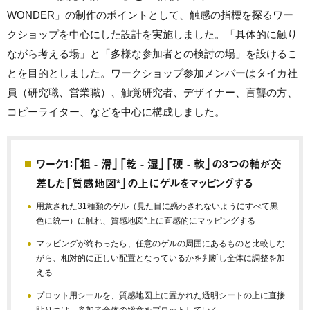
WONDER」の制作のポイントとして、触感の指標を探るワー
クショップを中心にした設計を実施しました。「具体的に触り
ながら考える場」と「多様な参加者との検討の場」を設けるこ
とを目的としました。ワークショップ参加メンバーはタイカ社
員（研究職、営業職）、触覚研究者、デザイナー、盲聾の方、
コピーライター、などを中心に構成しました。
ワーク1：「粗 - 滑」「乾 - 湿」「硬 - 軟」の3つの軸が交
差した「質感地図*」の上にゲルをマッピングする
用意された31種類のゲル（見た目に惑わされないようにすべて黒
色に統一）に触れ、質感地図*上に直感的にマッピングする
マッピングが終わったら、任意のゲルの周囲にあるものと比較しな
がら、相対的に正しい配置となっているかを判断し全体に調整を加
える
プロット用シールを、質感地図上に置かれた透明シートの上に直接
貼りつけ、参加者全体の総意をプロットしていく