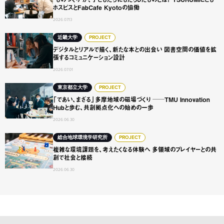
ホスピスとFabCafe Kyotoの協働
2026.07.13
デジタルとリアルで描く、新たな本との出会い 図書空間の
近畿大学
PROJECT
デジタルとリアルで描く、新たな本との出会い 図書空間の価値を拡
張するコミュニケーション設計
2026.07.01
「であい、まざる」多摩地域の磁場づくり ──TMU Innovat
東京都立大学
PROJECT
「であい、まざる」多摩地域の磁場づくり ──TMU Innovation
Hubと歩む、共創拠点化への始めの一歩
2026.06.30
複雑な環境課題を、考えたくなる体験へ 多領域のプレイヤ
総合地球環境学研究所
PROJECT
複雑な環境課題を、考えたくなる体験へ 多領域のプレイヤーとの共
創で社会と接続
2026.06.30