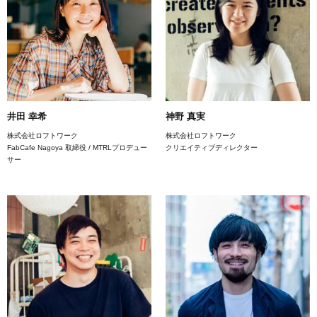
井田 幸希
神野 真実
株式会社ロフトワーク
株式会社ロフトワーク
FabCafe Nagoya 取締役 / MTRLプロデュー
クリエイティブディレクター
サー